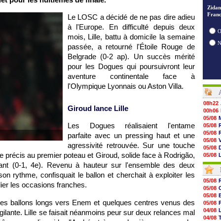
Zidan
Franc
Le LOSC a décidé de ne pas dire adieu
à l'Europe. En difficulté depuis deux
O
mois, Lille, battu à domicile la semaine
passée, a retourné l'Étoile Rouge de
Belgrade (0-2 ap). Un succès mérité
pour les Dogues qui poursuivront leur
aventure continentale face à
l'Olympique Lyonnais ou Aston Villa.
08h22
Giroud lance Lille
00h06
05/08
Les Dogues réalisaient l'entame
05/08
05/08
parfaite avec un pressing haut et une
05/08
agressivité retrouvée. Sur une touche
05/08
re précis au premier poteau et Giroud, solide face à Rodrigão,
05/08
05/08
tant (0-1, 4e). Revenu à hauteur sur l'ensemble des deux
05/08
n rythme, confisquait le ballon et cherchait à exploiter les
05/08
05/08
plier les occasions franches.
05/08
05/08
05/08
05/08
05/08
 des ballons longs vers Enem et quelques centres venus des
05/08
05/08
04/08
igilante. Lille se faisait néanmoins peur sur deux relances mal
05/08
04/08