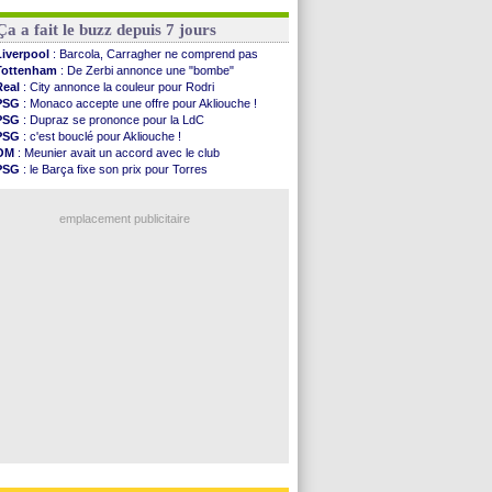
CdM 2030
: une promesse d'Infantino au Maroc ...
EdF
: Infantino complimente Mbappé
PSG
: la compo pour le premier match amical
Nice
: 3 joueurs écartés du groupe pro
Ça a fait le buzz depuis 7 jours
Newcastle
: Jaissle est le nouveau coach (off.)
Real
: une nouvelle offre pour Vinicius
Liverpool
: Barcola, Carragher ne comprend pas
Amical
: l'OM domine Al-Shahaniya
Tottenham
: De Zerbi annonce une "bombe"
Monaco
: Cabral a prolongé (officiel)
Real
: City annonce la couleur pour Rodri
Atletico
: Molina va signer à la Roma
PSG
: Monaco accepte une offre pour Akliouche !
Real
: Diomandé arrive pour 140 M€ !
PSG
: Dupraz se prononce pour la LdC
PSG
: c'est bouclé pour Akliouche !
Voir les brèves précédentes
OM
: Meunier avait un accord avec le club
PSG
: le Barça fixe son prix pour Torres
OM
: accord de principe entre Rulli et Man City
Barça
: Torres souhaite rejoindre le PSG !
emplacement publicitaire