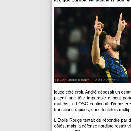
Olivier Giroud a lancé Lille à Belgrade.
jouée côté droit, André déposait un cent
plaçait une tête imparable à bout por
matchs, le LOSC continuait d'imposer so
transitions rapides, sans toutefois multi
L'Étoile Rouge tentait de répondre par
côtés, mais la défense nordiste restait v