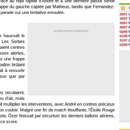
ce au repli rapide d'André et à une dernière passe serbe
05/08
04/08
05/08
frappe du gauche captée par Matheus, tandis que Fernandez-
04/08
05/08
e parade sur une tentative enroulée.
05/08
30/07
05/08
30/07
05/08
30/07
05/08
30/07
emplacement publicitaire
05/08
02/08
e haussait le
01/08
31/07
n. Les Serbes
02/08
liaient centres
30/07
sses alertes,
01/08
s une frappe
allon brûlant
it à ressortir
reux que par
s reculaient.
eu d'air, mais
ait multiplier les interventions, avec André en contres précieux
on couloir. Malgré une fin de match étouffante, l'Étoile Rouge
te. Özer finissait par sécuriser les derniers ballons aériens,
 ce score.