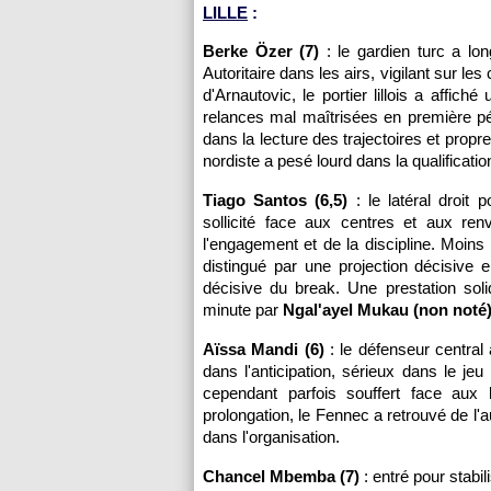
LILLE
:
Berke Özer (7)
: le gardien turc a lo
Autoritaire dans les airs, vigilant sur les
d'Arnautovic, le portier lillois a affi
relances mal maîtrisées en première p
dans la lecture des trajectoires et propr
nordiste a pesé lourd dans la qualificatio
Tiago Santos (6,5)
: le latéral droit
sollicité face aux centres et aux ren
l'engagement et de la discipline. Moins 
distingué par une projection décisive e
décisive du break. Une prestation sol
minute par
Ngal'ayel Mukau (non noté
Aïssa Mandi (6)
: le défenseur central a
dans l'anticipation, sérieux dans le je
cependant parfois souffert face aux
prolongation, le Fennec a retrouvé de l'a
dans l'organisation.
Chancel Mbemba (7)
: entré pour stabil