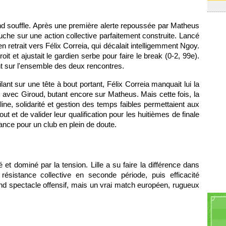
cond souffle. Après une première alerte repoussée par Matheus
che sur une action collective parfaitement construite. Lancé
 retrait vers Félix Correia, qui décalait intelligemment Ngoy.
oit et ajustait le gardien serbe pour faire le break (0-2, 99e).
nt sur l'ensemble des deux rencontres.
ilant sur une tête à bout portant, Félix Correia manquait lui la
 avec Giroud, butant encore sur Matheus. Mais cette fois, la
pline, solidarité et gestion des temps faibles permettaient aux
 et de valider leur qualification pour les huitièmes de finale
nce pour un club en plein de doute.
 et dominé par la tension. Lille a su faire la différence dans
ésistance collective en seconde période, puis efficacité
and spectacle offensif, mais un vrai match européen, rugueux