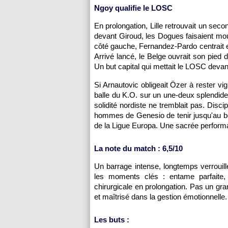
Ngoy qualifie le LOSC
En prolongation, Lille retrouvait un se
devant Giroud, les Dogues faisaient mou
côté gauche, Fernandez-Pardo centrait en
Arrivé lancé, le Belge ouvrait son pied dr
Un but capital qui mettait le LOSC deva
Si Arnautovic obligeait Özer à rester vig
balle du K.O. sur un une-deux splendide
solidité nordiste ne tremblait pas. Disci
hommes de Genesio de tenir jusqu'au bout
de la Ligue Europa. Une sacrée performa
La note du match : 6,5/10
Un barrage intense, longtemps verrouillé
les moments clés : entame parfaite, r
chirurgicale en prolongation. Pas un gr
et maîtrisé dans la gestion émotionnelle.
Les buts :