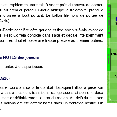
llon est rapidement transmis à André près du poteau de corner.
E
Ba
T
du au premier poteau. Giroud anticipe la trajectoire, prend le
O
I
 croisée à bout portant. Le ballon file hors de portée de
A
L
E
9
1, 4e).
R
S
O
9
U
G
z-Pardo accélère côté gauche et fixe son vis-à-vis avant de
1
E
B
9
ce. Félix Correia contrôle dans l'axe et décale intelligemment
.
El
son pied droit et place une frappe précise au premier poteau,
Ve
Ka
8
Fern
L
s NOTES des joueurs
I
8
B
L
L
Gl
Go
E
ommentée à chaque joueur.
D
Co
P
V
,5/10)
E
t et constant dans le combat, l'attaquant lillois a pesé sur
M
B
n a lancé plusieurs transitions dangereuses et son une-deux
N
li sceller définitivement le sort du match. Au-delà du but, son
L
es ballons ont été déterminants dans un contexte hostile. Un
Bo
.