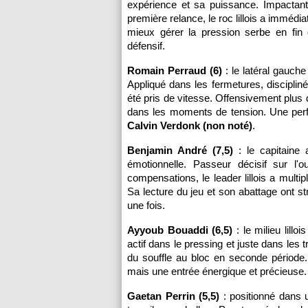
expérience et sa puissance. Impactant
première relance, le roc lillois a immé
mieux gérer la pression serbe en fin 
défensif.
Romain Perraud (6)
: le latéral gauche
Appliqué dans les fermetures, disciplin
été pris de vitesse. Offensivement plus d
dans les moments de tension. Une perf
Calvin Verdonk (non noté)
.
Benjamin André (7,5)
: le capitaine 
émotionnelle. Passeur décisif sur l'
compensations, le leader lillois a multi
Sa lecture du jeu et son abattage ont st
une fois.
Ayyoub Bouaddi (6,5)
: le milieu lillo
actif dans le pressing et juste dans les
du souffle au bloc en seconde période. 
mais une entrée énergique et précieuse.
Gaetan Perrin (5,5)
: positionné dans u