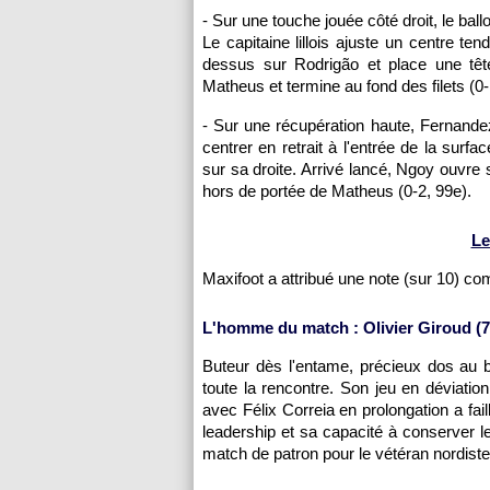
- Sur une touche jouée côté droit, le ba
Le capitaine lillois ajuste un centre ten
dessus sur Rodrigão et place une tête
Matheus et termine au fond des filets (0-
- Sur une récupération haute, Fernande
centrer en retrait à l'entrée de la surfa
sur sa droite. Arrivé lancé, Ngoy ouvre 
hors de portée de Matheus (0-2, 99e).
Le
Maxifoot a attribué une note (sur 10) c
L'homme du match : Olivier Giroud (7
Buteur dès l'entame, précieux dos au bu
toute la rencontre. Son jeu en déviatio
avec Félix Correia en prolongation a fail
leadership et sa capacité à conserver l
match de patron pour le vétéran nordiste