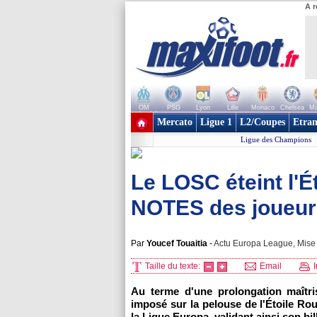
A r
OM
PSG
Lyon
Lille
Monaco
Chelsea
Ma
+ de clubs
Mercato
Ligue 1
L2/Coupes
Etran
Ligue des Champions
Le LOSC éteint l'É
NOTES des joueurs 
Par
Youcef Touaitia
-
Actu Europa League, Mise 
Taille du texte:
Email
I
Au terme d'une prolongation maîtris
imposé sur la pelouse de l'Étoile Rou
la Ligue Europa, validant ainsi son bil