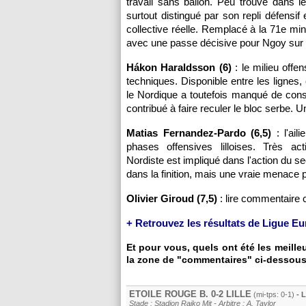
travail sans ballon. Peu trouvé dans 
surtout distingué par son repli défensif 
collective réelle. Remplacé à la 71e mi
avec une passe décisive pour Ngoy sur le
Hákon Haraldsson (6)
: le milieu offen
techniques. Disponible entre les lignes, 
le Nordique a toutefois manqué de const
contribué à faire reculer le bloc serbe. U
Matias Fernandez-Pardo (6,5)
: l'ail
phases offensives lilloises. Très ac
Nordiste est impliqué dans l'action du s
dans la finition, mais une vraie menace
Olivier Giroud (7,5)
: lire commentaire 
+ Retrouvez les résultats de Ligue E
Et pour vous, quels ont été les meill
la zone de "commentaires" ci-dessous
ETOILE ROUGE B. 0-2
LILLE
(mi-tps: 0-1)
- L
Stade : Stadion Rajko Mit - Arbitre : A. Taylor