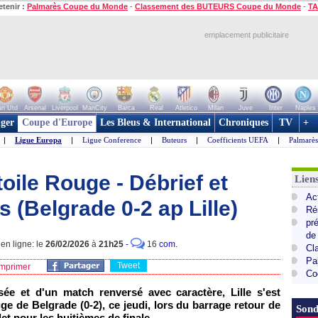
etenir :
Palmarès Coupe du Monde
-
Classement des BUTEURS Coupe du Monde
-
TA
emplacement publicitaire
n Utd
Arsenal
Liverpool
ManCity
Barca
Real
Atletico
Milan
Juve
Inter
Naples
ger
Coupe d'Europe
Les Bleus & International
Chroniques
TV
+
|
Ligue Europa
|
Ligue Conference
|
Buteurs
|
Coefficients UEFA
|
Palmarè
toile Rouge - Débrief et
Lie
Ac
(Belgrade 0-2 ap Lille)
Ré
pr
de
en ligne: le
26/02/2026
à
21h25
-
16
com.
Cl
Pa
Tweet
mprimer
Co
ée et d'un match renversé avec caractère, Lille s'est
ge de Belgrade (0-2), ce jeudi, lors du barrage retour de
Sond
let pour les huitièmes de finale.