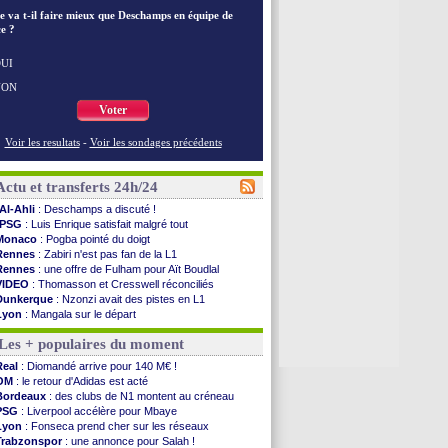
e va t-il faire mieux que Deschamps en équipe de
e ?
UI
NON
Voter
Voir les resultats
-
Voir les sondages précédents
Actu et transferts 24h/24
Al-Ahli
: Deschamps a discuté !
PSG
: Luis Enrique satisfait malgré tout
Monaco
: Pogba pointé du doigt
Rennes
: Zabiri n'est pas fan de la L1
Rennes
: une offre de Fulham pour Aït Boudlal
VIDEO
: Thomasson et Cresswell réconciliés
Dunkerque
: Nzonzi avait des pistes en L1
Lyon
: Mangala sur le départ
Amical
: Arsenal s'incline face au Real Betis
Les + populaires du moment
Amical
: lourde défaite pour le PSG
Man City
: Maresca flou pour Reijnders
Real
: Diomandé arrive pour 140 M€ !
LdC
: Fenerbahçe prend une belle option
OM
: le retour d'Adidas est acté
Al-Diriyah
: Mbemba arrive libre (officiel)
Bordeaux
: des clubs de N1 montent au créneau
Atletico
: le plan d'Alvarez à son retour
PSG
: Liverpool accélère pour Mbaye
Amical
: premier succès pour Brest
Lyon
: Fonseca prend cher sur les réseaux
VIDEO
: le joli but de Greenwood avec le Fener !
Trabzonspor
: une annonce pour Salah !