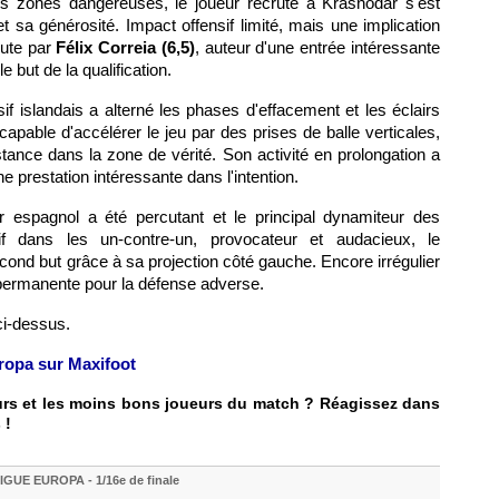
les zones dangereuses, le joueur recruté à Krasnodar s'est
et sa générosité. Impact offensif limité, mais une implication
nute par
Félix Correia (6,5)
, auteur d'une entrée intéressante
 but de la qualification.
sif islandais a alterné les phases d'effacement et les éclairs
capable d'accélérer le jeu par des prises de balle verticales,
ance dans la zone de vérité. Son activité en prolongation a
ne prestation intéressante dans l'intention.
ier espagnol a été percutant et le principal dynamiteur des
tif dans les un-contre-un, provocateur et audacieux, le
econd but grâce à sa projection côté gauche. Encore irrégulier
 permanente pour la défense adverse.
ci-dessus.
uropa sur Maxifoot
eurs et les moins bons joueurs du match ? Réagissez dans
 !
IGUE EUROPA - 1/16e de finale