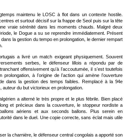
ngtemps maintenu le LOSC à flot dans un contexte hostile.
 centres et surtout décisif sur la frappe de Seol puis sur la tête
ché une vraie sérénité dans les moments chauds. Malgré deux
ériode, le Dogue a su se reprendre immédiatement. Présent
e dans la gestion du tempo en prolongation, le dernier rempart
n.
 portugais a livré un match exigeant physiquement. Souvent
versements serbes, le défenseur lillois a répondu par de
tranchant offensivement qu'à l'accoutumée, il s'est toutefois
n prolongation, à l'origine de l'action qui amène l'ouverture
ide dans la gestion des temps faibles. Remplacé à la 94e
)
, auteur du but victorieux en prolongation.
lgérien a alterné le très propre et le plus fébrile. Bien placé
u long et précieux dans la couverture, le stoppeur nordiste a
 ballons aériens et aux seconds ballons. Plus serein en
utorité dans le duel. Une copie correcte, sans éclat mais utile
iser la charnière, le défenseur central congolais a apporté son