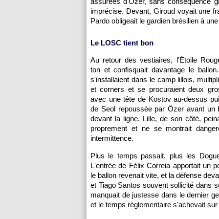
assurées d'Özer, sans conséquence grâ
imprécise. Devant, Giroud voyait une 
Pardo obligeait le gardien brésilien à un
Le LOSC tient bon
Au retour des vestiaires, l'Étoile Roug
ton et confisquait davantage le ballo
s'installaient dans le camp lillois, multip
et corners et se procuraient deux gro
avec une tête de Kostov au-dessus pui
de Seol repoussée par Özer avant un b
devant la ligne. Lille, de son côté, peina
proprement et ne se montrait dange
intermittence.
Plus le temps passait, plus les Dogue
L'entrée de Félix Correia apportait un p
le ballon revenait vite, et la défense dev
et Tiago Santos souvent sollicité dans s
manquait de justesse dans le dernier ges
et le temps réglementaire s'achevait sur