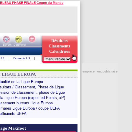
BLEAU PHASE FINALE Coupe du Monde
Résultats
Bayern
Dortmund
Classements
Calendriers
s C1
|
Palmarès C3
|
emplacement publicitaire
ns LIGUE EUROPA
tualité de la Ligue Europa
sultats / Classement, Phase de Ligue
évision de classement, phase de Ligue
 la Ligue Europa (expected Points, xP)
assement buteurs Ligue Europa
lmarès Ligue Europa / coupe UEFA
efficients UEFA
age Maxifoot