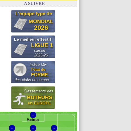
A SUIVRE
L'equipe type de
MONDIAL
2026
Le meilleur effectif
LIGUE 1
saison
2025-26
Indice MF :
l'état de
FORME
des clubs en europe
Classements des
BUTEURS
en EUROPE
-
Matheus
-
-
-