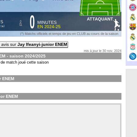
0
ATTAQUANT
&
HS
MINUTES
S
EN
2024-25
*
(
)
(*) Matchs officiels et temps de jeu en CLUB au cours de la saison
 avis sur
Jay Ifeanyi-junior ENEM
mis à jour le 30 nov. 2024
NEM - saison
2024/2025
de match joué cette saison
or ENEM
nior ENEM