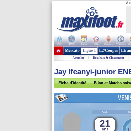
A r
OM
PSG
Lyon
Lille
Monaco
Chelsea
Ma
+ de clubs
Mercato
Ligue 1
L2/Coupes
Etran
Actualité
|
Résultats & Classement
|
Jay Ifeanyi-junior E
Fiche d'identité
Bilan et Matchs sai
VENI
AGE
TA
21
ans
1