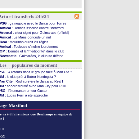
Actu et transferts 24h/24
PSG
: ça négocie avec le Barça pour Torres
Amical
: Rennes s'incline contre Brentford
Arsenal
: c'est signé pour Guimaraes (officiel)
Amical
: Le Mans concède un nul
Real
: Mourinho durcit les règles
Amical
: Toulouse s'incline lourdement
OM
: Benatia et la "médiocrité" dans le club
Newcastle
: Guimarães, le club se défend
L2
: la 1ère journée à suivre en DIRECT !
Les + populaires du moment
PSG
: une deuxième offre pour Suzuki
PSG
: le groupe pour le match face à Man Utd
PSG
: 4 retours dans le groupe face à Man Utd ?
OM
: le jour où tout a basculé pour Benatia
OM
: le club prêt à libérer Kondogbia ?
Heracles
: Reine-Adélaïde, le sort s'acharne...
Man City
: Rodri préfère le Barça au Real !
Monaco
: Mawissa a gravement blessé Uche
OM
: accord trouvé avec Man City pour Rulli
OM
: accord avec la Real Sociedad pour Aguerd
PSG
: l'étonnante rumeur Gusto
Barça
: Araujo va partir en prêt à Liverpool
OM
: Lucas Perri a été approché
OM
: Côme pousse pour Gouiri
OM
: une offre pour Bulka
Man Utd
: le groupe pour défier le PSG
Ouganda
: Owori battu à mort à Kampala
age Maxifoot
L3
: Caen premier leader
OM
: Højbjerg, son agent maintient le suspense
e va t-il faire mieux que Deschamps en équipe de
OM
: Gouiri évoque son avenir
e ?
Leipzig
: le transfert d'Asllani tombe à l'eau
L3
: 1ère utilisation du Football Video Support
UI
OM
: Benatia envoie une pique à Longoria
NON
Voir les brèves précédentes