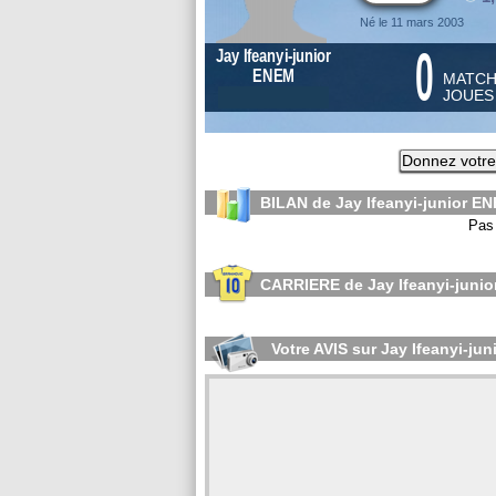
Né le 11 mars 2003
0
Jay Ifeanyi-junior
ENEM
MATC
JOUE
Donnez votre
BILAN de Jay Ifeanyi-junior E
Pas 
CARRIERE de Jay Ifeanyi-juni
Votre AVIS sur Jay Ifeanyi-ju