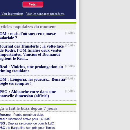
Voter
Voir les resultats
-
Voir les sondages précédents
articles populaires du moment
(07/08)
OM : mais d'où sort cette masse
salariale ?
(06/08)
Journal des Transferts : la volte-face
de Rodri, l'OM finalise deux ventes
importantes, Vinicius et Diomandé
agitent le Real...
(06/08)
Real : Vinicius, une prolongation au
timing troublant
(07/08)
OM : Longoria, les joueurs... Benatia
règle ses comptes !
(06/08)
PSG : Akliouche entre dans une
nouvelle dimension (officiel)
Ça a fait le buzz depuis 7 jours
Monaco
: Pogba pointé du doigt
Real
: Diomandé arrive pour 140 M€ !
PSG
: Dupraz se prononce pour la LdC
PSG
: le Barça fixe son prix pour Torres