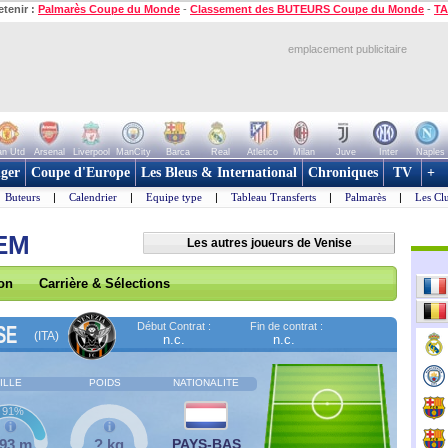
etenir :
Palmarès Coupe du Monde
-
Classement des BUTEURS Coupe du Monde
-
TA
emplacement publicitaire
n Utd
Arsenal
Liverpool
ManCity
Barca
Real
Atletico
Milan
Juve
Inter
Naples
ger
Coupe d'Europe
Les Bleus & International
Chroniques
TV
+
Buteurs
|
Calendrier
|
Equipe type
|
Tableau Transferts
|
Palmarès
|
Les Cl
NEM
Les autres joueurs de Venise
son
Carrière & Sélections
Début Contrat :
Fin de contrat :
SE
(ITA)
n.c.
n.c.
ILLE
POIDS
NATIONALITE
91%
,93 m
? kg
PAYS-BAS