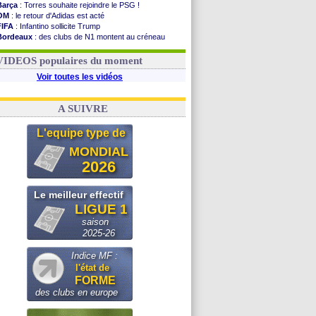
Barça
: Torres souhaite rejoindre le PSG !
OM
: le retour d'Adidas est acté
FIFA
: Infantino sollicite Trump
Bordeaux
: des clubs de N1 montent au créneau
Argentine
: quand Medina recadre... sa mère
Real
: le démenti de Leipzig pour Diomandé
VIDEOS populaires du moment
Voir toutes les vidéos
A SUIVRE
L'equipe type de
MONDIAL
2026
Le meilleur effectif
LIGUE 1
saison
2025-26
Indice MF :
l'état de
FORME
des clubs en europe