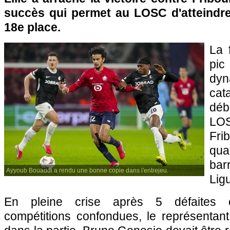
succès qui permet au LOSC d'atteindre 
18e place.
La 
pic
dyn
cat
débu
LOS
Fri
qu
ba
Ayyoub Bouaddi a rendu une bonne copie dans l'entrejeu.
Lig
En pleine crise après 5 défaites c
compétitions confondues, le représentant 