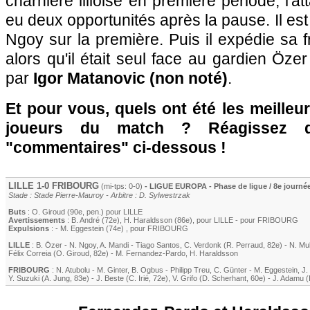
charnière lilloise en première période, l'a
eu deux opportunités après la pause. Il est 
Ngoy sur la première. Puis il expédie sa f
alors qu'il était seul face au gardien Öze
par
Igor Matanovic (non noté)
.
Et pour vous, quels ont été les meilleu
joueurs du match ? Réagissez 
"commentaires" ci-dessous !
LILLE
1-0
FRIBOURG
(mi-tps: 0-0)
- LIGUE EUROPA - Phase de ligue / 8e journé
Stade : Stade Pierre-Mauroy - Arbitre : D. Sylwestrzak
Buts
:
O. Giroud
(90e, pen.) pour
LILLE
Avertissements
:
B. André
(72e)
,
H. Haraldsson
(86e)
, pour
LILLE
- pour
FRIBOURG
Expulsions
: -
M. Eggestein
(74e)
, pour
FRIBOURG
LILLE
:
B. Özer
-
N. Ngoy
,
A. Mandi
-
Tiago Santos
,
C. Verdonk
(
R. Perraud
, 82e)
-
N. Mu
Félix Correia
(
O. Giroud
, 82e)
-
M. Fernandez-Pardo
,
H. Haraldsson
FRIBOURG
:
N. Atubolu
-
M. Ginter
,
B. Ogbus
-
Philipp Treu
,
C. Günter
-
M. Eggestein
,
J.
Y. Suzuki
(
A. Jung
, 83e)
-
J. Beste
(
C. Irié
, 72e)
,
V. Grifo
(
D. Scherhant
, 60e)
-
J. Adamu
(