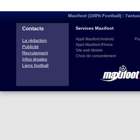
Maxifoot (100% Football) : l'actua
Services Maxifoot
Contacts
Appli Maxifoot Android
Flu
La rédaction
Appli Maxifoot iPhone
Publicité
Site web Mobile
Recrutement
Choix de consentement
Infos légales
Liens football