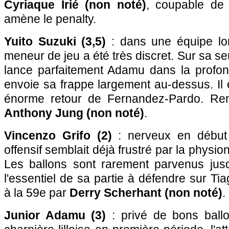
Cyriaque Irié (non noté)
, coupable de 
amène le penalty.
Yuito Suzuki (3,5)
: dans une équipe lo
meneur de jeu a été très discret. Sur sa seu
lance parfaitement Adamu dans la profond
envoie sa frappe largement au-dessus. Il e
énorme retour de Fernandez-Pardo. Re
Anthony Jung (non noté)
.
Vincenzo Grifo (2)
: nerveux en début 
offensif semblait déjà frustré par la physio
Les ballons sont rarement parvenus jusqu
l'essentiel de sa partie à défendre sur T
à la 59e par
Derry Scherhant (non noté)
.
Junior Adamu (3)
: privé de bons ball