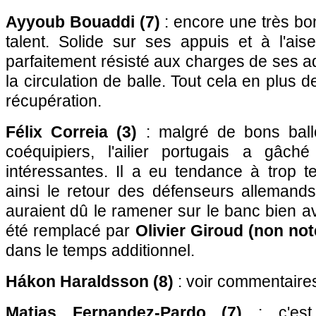
Ayyoub Bouaddi (7)
: encore une très bo
talent. Solide sur ses appuis et à l'ais
parfaitement résisté aux charges de ses adv
la circulation de balle. Tout cela en plus d
récupération.
Félix Correia (3)
: malgré de bons bal
coéquipiers, l'ailier portugais a gâché 
intéressantes. Il a eu tendance à trop te
ainsi le retour des défenseurs allemand
auraient dû le ramener sur le banc bien ava
été remplacé par
Olivier Giroud (non not
dans le temps additionnel.
Hákon Haraldsson (8)
: voir commentaire
Matias Fernandez-Pardo (7)
: c'est c