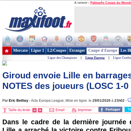
A retenir :
Palmarès Coupe du Mond
OM
PSG
Lyon
Lille
Monaco
Chelsea
Man Utd
Arsenal
Liverpool
ManCity
Ba
+ de clubs
Mercato
Ligue 1
L2/Coupes
Etranger
Coupe d'Europe
Les B
Ligue des Champions
|
Ligue Europa
|
Ligue Confe
Giroud envoie Lille en barrages
NOTES des joueurs (LOSC 1-0 
Par
Eric Bethsy
-
Actu Europa League, Mise en ligne: le
29/01/2026
à
23h02
-
T
Taille du texte:
Email
Imprimer
Dans le cadre de la dernière journée 
Lille a arraché la victoire contre Fribou