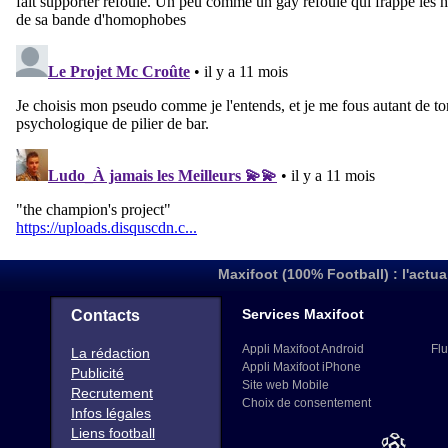
Maxifoot (100% Football) : l'actua
Services Maxifoot
Contacts
Appli Maxifoot Android
Flu
La rédaction
Appli Maxifoot iPhone
Publicité
Site web Mobile
Recrutement
Choix de consentement
Infos légales
Liens football