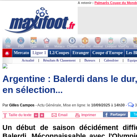
A retenir :
Palmarès Coupe du Mond
OM
PSG
Lyon
Lille
Monaco
Chelsea
Man Utd
Arsenal
Liverpool
ManCity
Ba
+ de clubs
Mercato
Ligue 1
L2/Coupes
Etranger
Coupe d'Europe
Les B
Actualité
|
Résultats & Classement
|
Buteurs
|
Calendrier
|
Equipe
Argentine : Balerdi dans le du
en sélection...
Par
Gilles Campos
-
Actu Générale, Mise en ligne: le
10/09/2025
à
14h30
-
3
T
Taille du texte:
Email
Imprimer
Un début de saison décidément diffi
Balerdi. Méconnaissable avec l'Olympiq