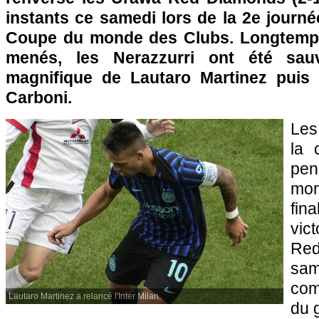
instants ce samedi lors de la 2e journ
Coupe du monde des Clubs. Longtemp
menés, les Nerazzurri ont été sa
magnifique de Lautaro Martinez puis 
Carboni.
Les
la 
pe
mom
fin
vic
Red
sam
com
Lautaro Martinez a relancé l'Inter Milan.
du 