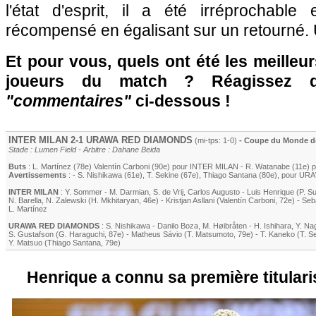
l'état d'esprit, il a été irréprochable
récompensé en égalisant sur un retourné. 
Et pour vous, quels ont été les meilleu
joueurs du match ? Réagissez 
"commentaires"
ci-dessous !
INTER MILAN
2-1 URAWA RED DIAMONDS
(mi-tps: 1-0)
- Coupe du Monde de
Stade : Lumen Field - Arbitre : Dahane Beida
Buts
:
L. Martínez
(78e)
Valentín Carboni
(90e) pour
INTER MILAN
- R. Watanabe (11e
Avertissements
: -
S. Nishikawa (61e)
,
T. Sekine
(67e)
,
Thiago Santana
(80e)
, pour U
INTER MILAN
:
Y. Sommer
-
M. Darmian
,
S. de Vrij
,
Carlos Augusto
-
Luis Henrique
(
P. S
N. Barella
,
N. Zalewski
(
H. Mkhitaryan
, 46e)
-
Kristjan Asllani
(
Valentín Carboni
, 72e)
-
Seb
L. Martínez
URAWA RED DIAMONDS
:
S. Nishikawa
-
Danilo Boza
,
M. Høibråten
-
H. Ishihara
,
Y. Na
S. Gustafson
(
G. Haraguchi
, 87e)
-
Matheus Sávio
(T. Matsumoto, 79e)
-
T. Kaneko
(
T. S
Y. Matsuo (
Thiago Santana
, 79e)
Henrique a connu sa première titularis