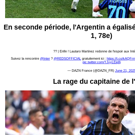
En seconde période, l'Argentin a égalisé
1, 78e)
?‍? | Enfin ! Lautaro Martinez redonne de l'espoir aux Inté
Suivez la rencontre
@Inter
?
@REDSOFFICIAL
gratuitement ici :
https://t.co/kAQFr
pic.twitter.com/TJvyLEiq8j
— DAZN France (@DAZN_FR)
June 21, 202
La rage du capitaine de l'