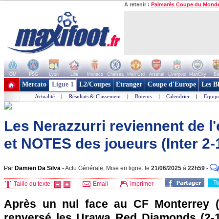
A retenir :
Palmarès Coupe du Mond
OM
PSG
Lyon
Lille
Monaco
Chelsea
Man Utd
Arsenal
Liverpool
ManCity
Ba
+ de clubs
Mercato
Ligue 1
L2/Coupes
Etranger
Coupe d'Europe
Les B
Actualité
|
Résultats & Classement
|
Buteurs
|
Calendrier
|
Equipe
Les Nerazzurri reviennent de l'e
et NOTES des joueurs (Inter 2
Par
Damien Da Silva
-
Actu Générale, Mise en ligne: le
21/06/2025
à
22h59
-
T
Taille du texte:
Email
Imprimer
Après un nul face au CF Monterrey (1-
renversé les Urawa Red Diamonds (2-1