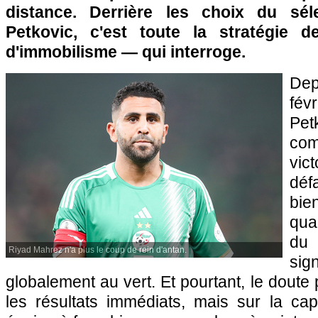
distance. Derrière les choix du séle
Petkovic, c'est toute la stratégie 
d'immobilisme — qui interroge.
Dep
fév
Pet
com
vic
déf
bi
qua
du
Riyad Mahrez n'a plus le coup de rein d'antan.
s
globalement au vert. Et pourtant, le doute
les résultats immédiats, mais sur la cap