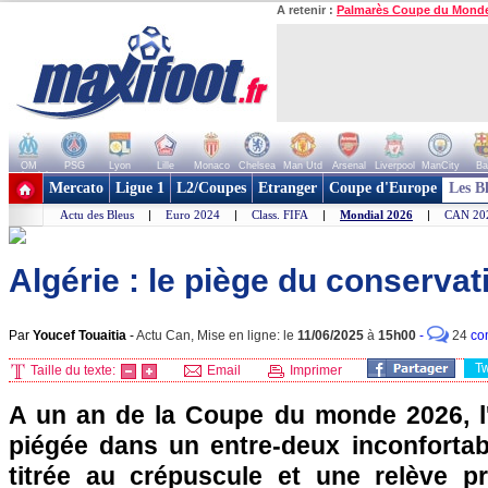
A retenir :
Palmarès Coupe du Mond
OM
PSG
Lyon
Lille
Monaco
Chelsea
Man Utd
Arsenal
Liverpool
ManCity
Ba
+ de clubs
Mercato
Ligue 1
L2/Coupes
Etranger
Coupe d'Europe
Les B
Actu des Bleus
|
Euro 2024
|
Class. FIFA
|
Mondial 2026
|
CAN 20
Algérie : le piège du conserva
Par
Youcef Touaitia
-
Actu Can, Mise en ligne: le
11/06/2025
à
15h00
-
24
co
T
Taille du texte:
Email
Imprimer
A un an de la Coupe du monde 2026, l'
piégée dans un entre-deux inconfortab
titrée au crépuscule et une relève p