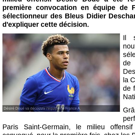
première convocation en équipe de F
sélectionneur des Bleus Didier Descha
d'expliquer cette décision.
Il 
nou
sél
de
Des
la C
de 
Nat
Gr
Désiré Doué va découvrir l'équipe de France A.
per
Paris Saint-Germain, le milieu offen