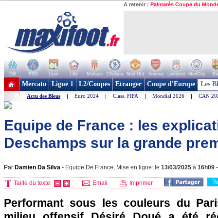
A retenir :
Palmarès Coupe du Mond
OM
PSG
Lyon
Lille
Monaco
Chelsea
Man Utd
Arsenal
Liverpool
ManCity
Ba
+ de clubs
Mercato
Ligue 1
L2/Coupes
Etranger
Coupe d'Europe
Les B
Actu des Bleus
|
Euro 2024
|
Class. FIFA
|
Mondial 2026
|
CAN 20
Equipe de France : les explica
Deschamps sur la grande prem
Par
Damien Da Silva
-
Equipe De France, Mise en ligne: le
13/03/2025
à
16h09
T
Taille du texte:
Email
Imprimer
Performant sous les couleurs du Pari
milieu offensif Désiré Doué a été 