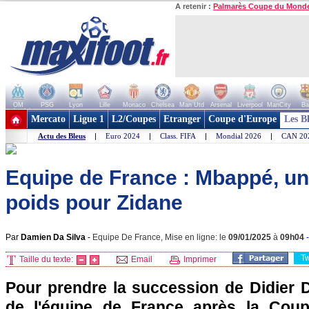
A retenir :
Palmarès Coupe du Mond
OM
PSG
Lyon
Lille
Monaco
Chelsea
Man Utd
Arsenal
Liverpool
ManCity
Ba
+ de clubs
Mercato
Ligue 1
L2/Coupes
Etranger
Coupe d'Europe
Les B
Actu des Bleus
|
Euro 2024
|
Class. FIFA
|
Mondial 2026
|
CAN 20
Equipe de France : Mbappé, un
poids pour Zidane
Par
Damien Da Silva
-
Equipe De France, Mise en ligne: le
09/01/2025
à
09h04
T
Taille du texte:
Email
Imprimer
Pour prendre la succession de Didier 
de l'équipe de France après la Cou