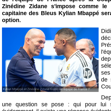
Zinédine Zidane s'impose comme le g
capitaine des Bleus Kylian Mbappé sera
option.
Di
déc
Pré
l'
de
sél
ses
de 
Cou
Kylian Mbappé et Zinédine Zidane réunis en équipe de France ?
Dep
une question se pose : qui pour lui 