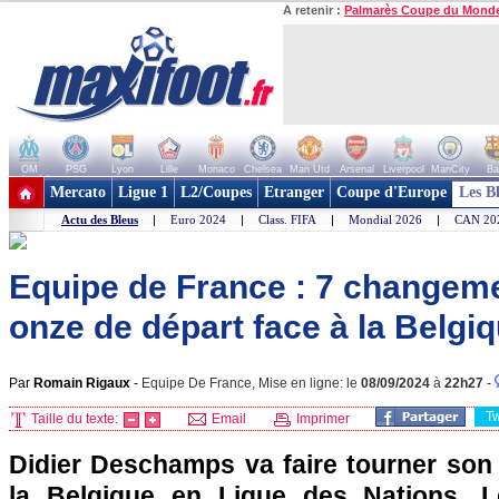
A retenir :
Palmarès Coupe du Mond
OM
PSG
Lyon
Lille
Monaco
Chelsea
Man Utd
Arsenal
Liverpool
ManCity
Ba
+ de clubs
Mercato
Ligue 1
L2/Coupes
Etranger
Coupe d'Europe
Les B
Actu des Bleus
|
Euro 2024
|
Class. FIFA
|
Mondial 2026
|
CAN 20
Equipe de France : 7 changeme
onze de départ face à la Belgi
Par
Romain Rigaux
-
Equipe De France, Mise en ligne: le
08/09/2024
à
22h27
-
T
Taille du texte:
Email
Imprimer
Didier Deschamps va faire tourner son e
la Belgique en Ligue des Nations. L