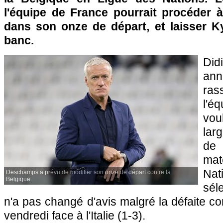
l'équipe de France pourrait procéder
dans son onze de départ, et laisser K
banc.
Did
an
ra
l'
vou
larg
de 
mat
N
Deschamps a prévu de modifier son onze de départ contre la
Belgique.
sél
n'a pas changé d'avis malgré la défaite c
vendredi face à l'Italie (1-3).