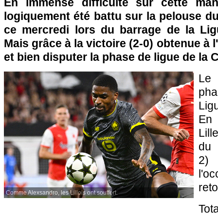
En immense difficulté sur cette manc
logiquement été battu sur la pelouse du
ce mercredi lors du barrage de la Li
Mais grâce à la victoire (2-0) obtenue à l
et bien disputer la phase de ligue de la 
Le
pha
Lig
En 
Lill
du 
2)
l'o
reto
Comme Alexsandro, les Lillois ont souffert.
Tot