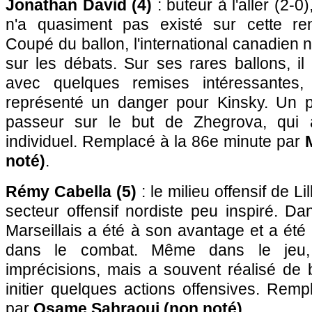
Jonathan David (4)
: buteur à l'aller (2-0
n'a quasiment pas existé sur cette re
Coupé du ballon, l'international canadien 
sur les débats. Sur ses rares ballons, i
avec quelques remises intéressantes,
représenté un danger pour Kinsky. Un poi
passeur sur le but de Zhegrova, qui a
individuel. Remplacé à la 86e minute par
noté)
.
Rémy Cabella (5)
: le milieu offensif de L
secteur offensif nordiste peu inspiré. Dan
Marseillais a été à son avantage et a ét
dans le combat. Même dans le jeu,
imprécisions, mais a souvent réalisé de
initier quelques actions offensives. Rem
par
Osame Sahraoui (non noté)
.