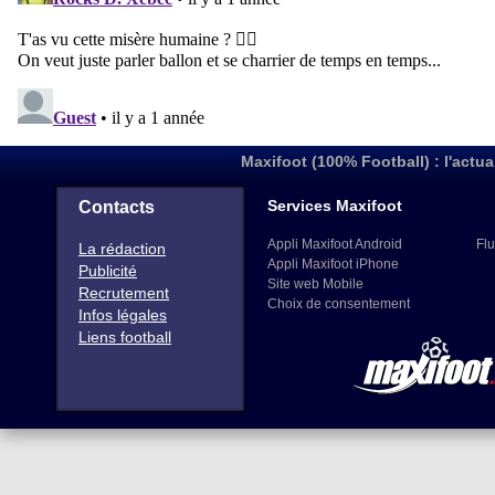
Maxifoot (100% Football) : l'actua
Services Maxifoot
Contacts
Appli Maxifoot Android
Flu
La rédaction
Appli Maxifoot iPhone
Publicité
Site web Mobile
Recrutement
Choix de consentement
Infos légales
Liens football