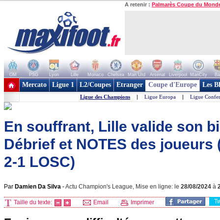
A retenir :
Palmarès Coupe du Mond
OM
PSG
Lyon
Lille
Monaco
Chelsea
Man Utd
Arsenal
Liverpool
ManCity
Ba
+ de clubs
Mercato
Ligue 1
L2/Coupes
Etranger
Coupe d'Europe
Les B
Ligue des Champions
|
Ligue Europa
|
Ligue Confe
En souffrant, Lille valide son bi
Débrief et NOTES des joueurs 
2-1 LOSC)
Par
Damien Da Silva
-
Actu Champion's League, Mise en ligne: le
28/08/2024
à
T
Taille du texte:
Email
Imprimer