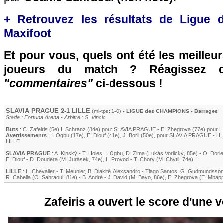
+ Retrouvez les résultats de Ligue
Maxifoot
Et pour vous, quels ont été les meilleu
joueurs du match ? Réagissez 
"commentaires"
ci-dessous !
SLAVIA PRAGUE 2-1
LILLE
(mi-tps: 1-0)
- LIGUE des CHAMPIONS - Barrages
Stade : Fortuna Arena - Arbitre : S. Vincic
Buts
: C. Zafeiris (5e) I. Schranz (84e) pour SLAVIA PRAGUE -
E. Zhegrova
(77e) pour
L
Avertissements
:
I. Ogbu (17e)
,
E. Diouf (41e)
,
J. Boril (50e)
, pour SLAVIA PRAGUE -
H.
LILLE
SLAVIA PRAGUE
:
A. Kinský
-
T. Holes
,
I. Ogbu
,
D. Zima
(
Lukás Vorlický
, 85e)
-
O. Dorle
E. Diouf
-
D. Doudera (M. Jurásek, 74e)
,
L. Provod
-
T. Chorý
(M. Chytil, 74e)
LILLE
:
L. Chevalier
-
T. Meunier
,
B. Diakité
,
Alexsandro
-
Tiago Santos
,
G. Gudmundsso
R. Cabella
(
O. Sahraoui
, 81e)
-
B. André
-
J. David
(
M. Bayo
, 86e)
,
E. Zhegrova
(
E. Mbap
Zafeiris a ouvert le score d'une v