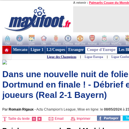
A retenir :
Palmarès Coupe du Mond
OM
PSG
Lyon
Lille
Monaco
Chelsea
Man Utd
Arsenal
Liverpool
ManCity
Ba
+ de clubs
Mercato
Ligue 1
L2/Coupes
Etranger
Coupe d'Europe
Les B
Ligue des Champions
|
Ligue Europa
|
Ligue Confe
Dans une nouvelle nuit de folie,
Dortmund en finale ! - Débrief
joueurs (Real 2-1 Bayern)
Par
Romain Rigaux
-
Actu Champion's League, Mise en ligne: le
08/05/2024
à
2
T
Taille du texte:
Email
Imprimer