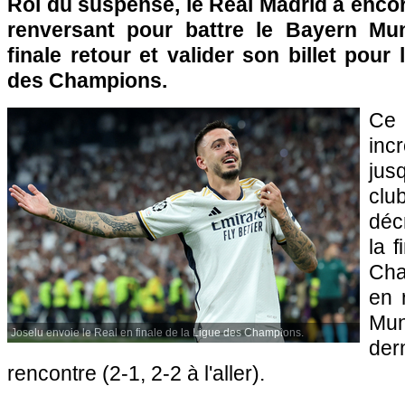
Roi du suspense, le Real Madrid a encor
renversant pour battre le Bayern Mun
finale retour et valider son billet pour 
des Champions.
Ce
inc
jus
cl
déc
la 
Cha
en 
Mu
Joselu envoie le Real en finale de la Ligue des Champions.
der
rencontre (2-1, 2-2 à l'aller).