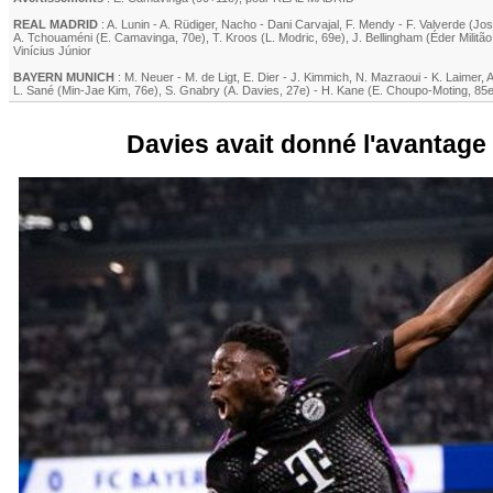
REAL MADRID
:
A. Lunin
-
A. Rüdiger
,
Nacho
-
Dani Carvajal
,
F. Mendy
-
F. Valverde
(
Jos
A. Tchouaméni
(
E. Camavinga
, 70e)
,
T. Kroos
(
L. Modric
, 69e)
,
J. Bellingham
(
Éder Militão
Vinícius Júnior
BAYERN MUNICH
:
M. Neuer
-
M. de Ligt
,
E. Dier
-
J. Kimmich
,
N. Mazraoui
-
K. Laimer
,
A
L. Sané
(
Min-Jae Kim
, 76e)
,
S. Gnabry
(
A. Davies
, 27e)
-
H. Kane
(
E. Choupo-Moting
, 85
Davies avait donné l'avantage