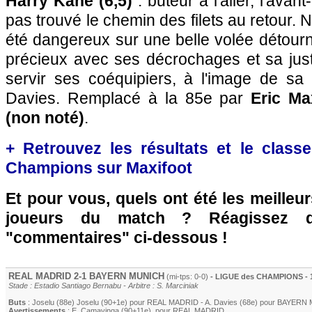
Harry Kane (6,5)
: buteur à l'aller, l'avan
pas trouvé le chemin des filets au retour. 
été dangereux sur une belle volée détourné
précieux avec ses décrochages et sa jus
servir ses coéquipiers, à l'image de sa
Davies. Remplacé à la 85e par
Eric M
(non noté)
.
+ Retrouvez les résultats et le clas
Champions sur Maxifoot
Et pour vous, quels ont été les meilleu
joueurs du match ? Réagissez 
"commentaires" ci-dessous !
REAL MADRID
2-1
BAYERN MUNICH
(mi-tps: 0-0)
- LIGUE des CHAMPIONS - 1/
Stade : Estadio Santiago Bernabu - Arbitre : S. Marciniak
Buts
:
Joselu
(88e)
Joselu
(90+1e) pour
REAL MADRID
-
A. Davies
(68e) pour
BAYERN 
Avertissements
:
E. Camavinga
(90+11e)
, pour
REAL MADRID