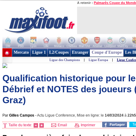
A retenir :
Palmarès Coupe du Mond
OM
PSG
Lyon
Lille
Monaco
Chelsea
Man Utd
Arsenal
Liverpool
ManCity
Ba
+ de clubs
Mercato
Ligue 1
L2/Coupes
Etranger
Coupe d'Europe
Les B
Ligue des Champions
|
Ligue Europa
|
Ligue Confe
Qualification historique pour l
Débrief et NOTES des joueurs (
Graz)
Par
Gilles Campos
-
Actu Ligue Conference, Mise en ligne: le
14/03/2024
à
22h5
T
Taille du texte:
Email
Imprimer