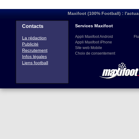
Maxifoot (100% Football) : l'actua
Services Maxifoot
Contacts
Appli Maxifoot Android
Flu
La rédaction
Appli Maxifoot iPhone
Publicité
Site web Mobile
Recrutement
Choix de consentement
Infos légales
Liens football