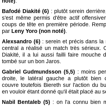
noté)
.
Bafodé Diakité (6)
: plutôt serein derrière
s'est même permis d'être actif offensive
coups de tête en première période. Remp
par
Leny Yoro (non noté)
.
Alexsandro (6)
: serein et précis dans la
central a réalisé un match très sérieu
Diakité, il a lui aussi failli faire mouche 
tombé sur un bon Jaros.
Gabriel Gudmundsson (5,5)
: moins per
droite, le latéral gauche a plutôt bien co
couvre toutefois Biereth sur l'action du but
en vouloir étant donné qu'il était placé au
Nabil Bentaleb (5)
: on l'a connu bien m