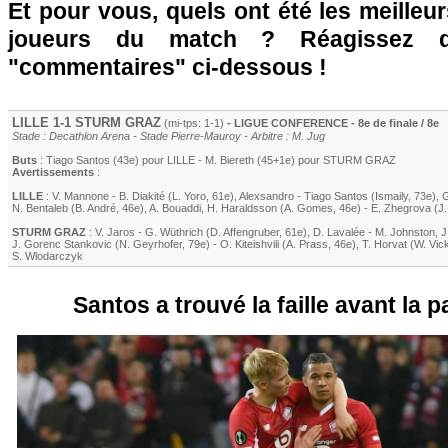
Et pour vous, quels ont été les meilleu
joueurs du match ? Réagissez 
"commentaires" ci-dessous !
LILLE
1-1 STURM GRAZ
(mi-tps: 1-1)
- LIGUE CONFERENCE - 8e de finale / 8e
Stade : Decathlon Arena - Stade Pierre-Mauroy - Arbitre : M. Jug
Buts
:
Tiago Santos
(43e) pour
LILLE
-
M. Biereth
(45+1e) pour STURM GRAZ
Avertissements
:
LILLE
:
V. Mannone
-
B. Diakité
(
L. Yoro
, 61e)
,
Alexsandro
-
Tiago Santos
(
Ismaily
, 73e)
,
N. Bentaleb
(
B. André
, 46e)
,
A. Bouaddi
,
H. Haraldsson
(
A. Gomes
, 46e)
-
E. Zhegrova
(
J.
STURM GRAZ
:
V. Jaros
-
G. Wüthrich
(D. Affengruber, 61e)
,
D. Lavalée
-
M. Johnston
,
J
J. Gorenc Stankovic
(N. Geyrhofer, 79e)
-
O. Kiteishvili (
A. Prass
, 46e)
,
T. Horvat (W. Vic
S. Wlodarczyk
Santos a trouvé la faille avant la p