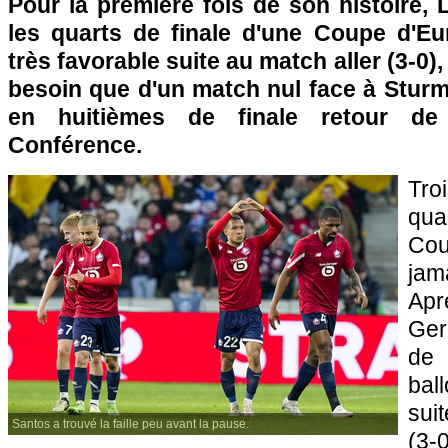
Pour la première fois de son histoire, L
les quarts de finale d'une Coupe d'Eu
très favorable suite au match aller (3-0)
besoin que d'un match nul face à Sturm 
en huitièmes de finale retour de
Conférence.
Tro
qu
Co
jam
Apr
Ger
de 
bal
sui
Santos a trouvé la faille peu avant la pause.
(3-