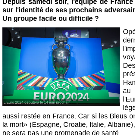
Depuis samedi soir, l'équipe de France e
sur l'identité de ses prochains adversai
Un groupe facile ou difficile ?
Op
de
l'
vo
Des
pr
Ham
au 
l'E
L'Euro 2024 débutera le 14 juin prochain.
lége
aussi restée en France. Car si les Bleus o
la mort» (Espagne, Croatie, Italie, Albanie
ne sera pas une promenade de santé.