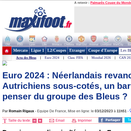
A retenir :
Palmarès Coupe du Mond
OM
PSG
Lyon
Lille
Monaco
Chelsea
Man Utd
Arsenal
Liverpool
ManCity
Ba
+ de clubs
Mercato
Ligue 1
L2/Coupes
Etranger
Coupe d'Europe
Les B
Actu des Bleus
|
Euro 2024
|
Class. FIFA
|
Mondial 2026
|
CAN 20
Euro 2024 : Néerlandais revan
Autrichiens sous-cotés, un bar
penser du groupe des Bleus ?
Par
Romain Rigaux
-
Equipe De France, Mise en ligne: le
03/12/2023
à
11h51
-
T
Taille du texte:
Email
Imprimer