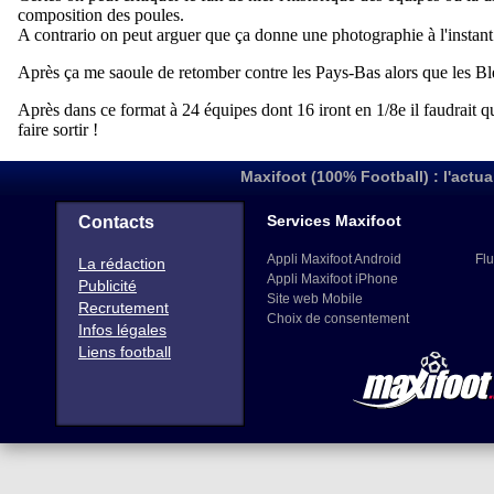
Maxifoot (100% Football) : l'actua
Services Maxifoot
Contacts
Appli Maxifoot Android
Flu
La rédaction
Appli Maxifoot iPhone
Publicité
Site web Mobile
Recrutement
Choix de consentement
Infos légales
Liens football