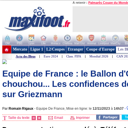
A retenir :
Palmarès Coupe du Mond
OM
PSG
Lyon
Lille
Monaco
Chelsea
Man Utd
Arsenal
Liverpool
ManCity
Ba
+ de clubs
Mercato
Ligue 1
L2/Coupes
Etranger
Coupe d'Europe
Les B
Actu des Bleus
|
Euro 2024
|
Class. FIFA
|
Mondial 2026
|
CAN 20
Equipe de France : le Ballon d'
chouchou... Les confidences
sur Griezmann
Par
Romain Rigaux
-
Equipe De France, Mise en ligne: le
12/11/2023
à
14h37
-
T
Taille du texte:
Email
Imprimer