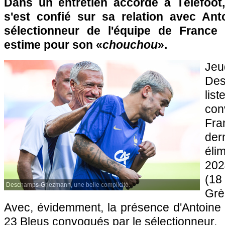
Dans un entretien accordé à Téléfoot
s'est confié sur sa relation avec An
sélectionneur de l'équipe de Franc
estime pour son «
chouchou
».
Je
Des
li
con
Fra
de
éli
202
(1
Deschamps-Griezmann, une belle complicité.
Grè
Avec, évidemment, la présence d'Antoine
23 Bleus convoqués par le sélectionneur.