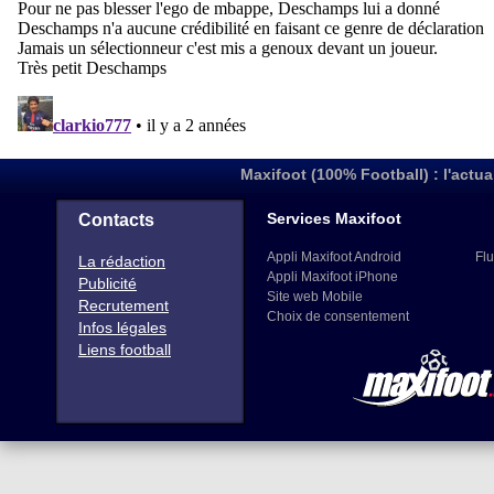
Maxifoot (100% Football) : l'actua
Services Maxifoot
Contacts
Appli Maxifoot Android
Flu
La rédaction
Appli Maxifoot iPhone
Publicité
Site web Mobile
Recrutement
Choix de consentement
Infos légales
Liens football