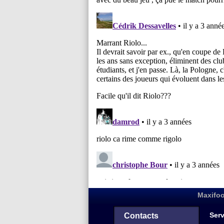
Maxifoo
Serv
Contacts