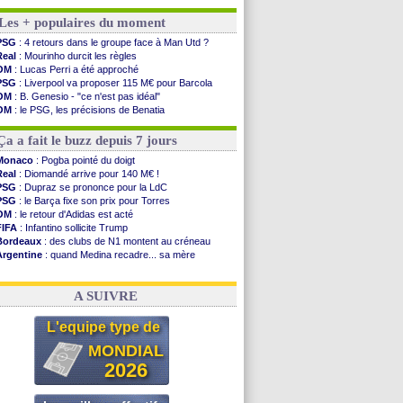
Benfica
: Ivanovic proche de Lens
Les + populaires du moment
OM
: Dupraz "alarmé" par la situation
Atletico
: Alvarez, le Barça va revoir son offre
PSG
: 4 retours dans le groupe face à Man Utd ?
Lorient
: Mbamba prêté par Leverkusen (officiel)
Real
: Mourinho durcit les règles
Amical
: le Real bat Ferencvaros
OM
: Lucas Perri a été approché
Naples
: Lukaku dit oui à Fenerbahçe
PSG
: Liverpool va proposer 115 M€ pour Barcola
Amical
: Brest arrache le nul contre Venise
OM
: B. Genesio - "ce n'est pas idéal"
Amical
: un nouveau nul pour Le Mans
OM
: le PSG, les précisions de Benatia
Amical
: un nul entre Auxerre et Troyes
OM
: Benatia et la "médiocrité" dans le club
LA Galaxy
: Sergi Roberto a signé (officiel)
OM
: Côme pousse pour Gouiri
Ça a fait le buzz depuis 7 jours
Amical
: Angers fait tomber Lorient
Amical
: le Paris FC corrigé par Mayence
Monaco
: Pogba pointé du doigt
Amical
: Rennes encore battu par Brentford
Real
: Diomandé arrive pour 140 M€ !
Amical
: Paris SG 1-1 Man Utd (fini)
PSG
: Dupraz se prononce pour la LdC
Barça
: De Jong menacé par l’arrivée de...
PSG
: le Barça fixe son prix pour Torres
Atletico
: Simeone ferme la porte pour Alvarez
OM
: le retour d'Adidas est acté
FIFA
: Infantino sollicite Trump
Voir les brèves précédentes
Bordeaux
: des clubs de N1 montent au créneau
Argentine
: quand Medina recadre... sa mère
Real
: le démenti de Leipzig pour Diomandé
OM
: le club prêt à libérer Kondogbia ?
A SUIVRE
L'equipe type de
MONDIAL
2026