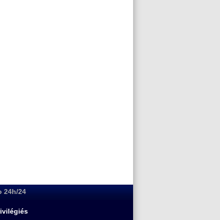
o 24h/24
ivilégiés