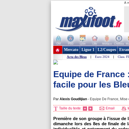
A r
OM
PSG
Lyon
Lille
Monaco
Chelsea
Ma
+ de clubs
Mercato
Ligue 1
L2/Coupes
Etran
Actu des Bleus
|
Euro 2024
|
Class. F
Equipe de France :
facile pour les Ble
Par
Alexis Goudlijian
-
Equipe De France, Mise e
Taille du texte:
Email
I
Première de son groupe à l'issue de l
dimanche lors des 8es de finale de 
individualités et notamment du redo