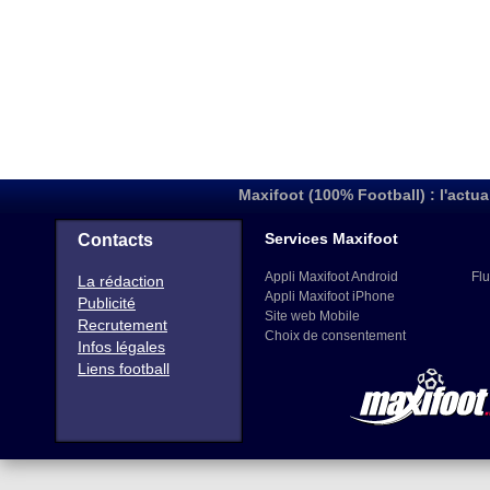
Maxifoot (100% Football) : l'actua
Services Maxifoot
Contacts
Appli Maxifoot Android
Flu
La rédaction
Appli Maxifoot iPhone
Publicité
Site web Mobile
Recrutement
Choix de consentement
Infos légales
Liens football