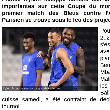
importantes sur cette Coupe du mon
premier match des Bleus contre l'A
Parisien se trouve sous le feu des proje
Pou
202
s'e
ave
pla
Be
Mba
Mal
les
Kylian Mbappé suscite de grandes attentes.
Bal
cuisse samedi, a été contraint de décl
tournoi.