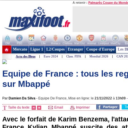
A retenir :
Palmarès Coupe du Mond
OM
PSG
Lyon
Lille
Monaco
Chelsea
Man Utd
Arsenal
Liverpool
ManCity
Ba
+ de clubs
Mercato
Ligue 1
L2/Coupes
Etranger
Coupe d'Europe
Les B
Actu des Bleus
|
Euro 2024
|
Class. FIFA
|
Mondial 2026
|
CAN 20
Equipe de France : tous les r
sur Mbappé
Par
Damien Da Silva
-
Equipe De France, Mise en ligne: le
21/11/2022
à
13h09
T
Taille du texte:
Email
Imprimer
Avec le forfait de Karim Benzema, l'atta
France Kylian Mbappé suscite des at