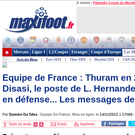
A retenir :
Palmarès Coupe du Mond
OM
PSG
Lyon
Lille
Monaco
Chelsea
Man Utd
Arsenal
Liverpool
ManCity
Ba
+ de clubs
Mercato
Ligue 1
L2/Coupes
Etranger
Coupe d'Europe
Les B
Actu des Bleus
|
Euro 2024
|
Class. FIFA
|
Mondial 2026
|
CAN 20
Equipe de France : Thuram en 2
Disasi, le poste de L. Hernand
en défense... Les messages 
Par
Damien Da Silva
-
Equipe De France, Mise en ligne: le
14/11/2022
à
17h08
T
Taille du texte:
Email
Imprimer