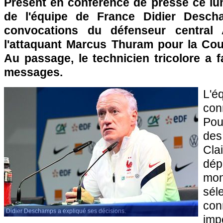
Présent en conférence de presse ce lun
de l'équipe de France Didier Descha
convocations du défenseur central 
l'attaquant Marcus Thuram pour la Co
Au passage, le technicien tricolore a f
messages.
L'é
con
Pou
d
Cla
dép
mon
sél
con
Didier Deschamps a expliqué ses décisions.
im