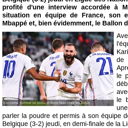
profité d'une interview accordée à 
situation en équipe de France, son e
Mbappé et, bien évidemment, le Ballon d
Ave
l'
Kar
de 
Apr
le 
déb
ave
le 
Benzema, comme un poisson dans l'eau chez les Bleus...
une
parler la poudre et permis à son équipe de
Belgique (3-2) jeudi, en demi-finale de la 