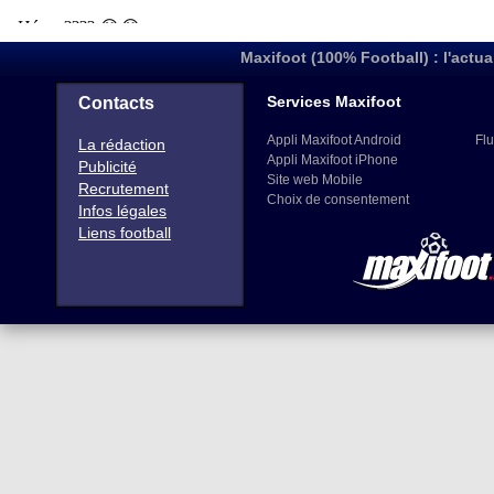
Maxifoot (100% Football) : l'actua
Services Maxifoot
Contacts
Appli Maxifoot Android
Flu
La rédaction
Appli Maxifoot iPhone
Publicité
Site web Mobile
Recrutement
Choix de consentement
Infos légales
Liens football