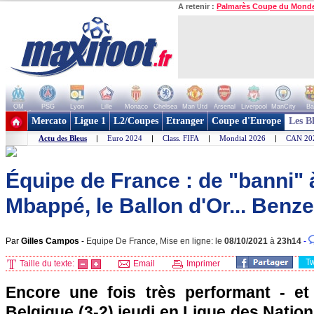
A retenir :
Palmarès Coupe du Mond
OM
PSG
Lyon
Lille
Monaco
Chelsea
Man Utd
Arsenal
Liverpool
ManCity
Ba
+ de clubs
Mercato
Ligue 1
L2/Coupes
Etranger
Coupe d'Europe
Les B
Actu des Bleus
|
Euro 2024
|
Class. FIFA
|
Mondial 2026
|
CAN 20
Équipe de France : de "banni" 
Mbappé, le Ballon d'Or... Benz
Par
Gilles Campos
-
Equipe De France, Mise en ligne: le
08/10/2021
à
23h14
-
T
Taille du texte:
Email
Imprimer
Encore une fois très performant - et
Belgique (3-2) jeudi en Ligue des Nati