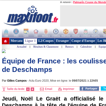
A retenir :
Palmarès Coupe du Mond
OM
PSG
Lyon
Lille
Monaco
Chelsea
Man Utd
Arsenal
Liverpool
ManCity
Ba
+ de clubs
Mercato
Ligue 1
L2/Coupes
Etranger
Coupe d'Europe
Les B
Actualité
|
Résultats & Classement
|
Buteurs
|
Calendrier
|
Equipe
Équipe de France : les couliss
de Deschamps
Par
Gilles Campos
-
Actu Euro 2020, Mise en ligne: le
09/07/2021
à
22h55
T
Taille du texte:
Email
Imprimer
Jeudi, Noël Le Graët a officialisé le
Deschamps à la tête de l'équipe de Fr