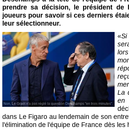
prendre sa décision, le président de
joueurs pour savoir si ces derniers étai
leur sélectionneur.
«
Si
ser
lo
mo
rép
re
mer
La 
en 
Non, Le Graët n'a pas réglé la question Deschamps "en trois minutes".
déc
dans Le Figaro au lendemain de son entr
l'élimination de l'équipe de France dès les 