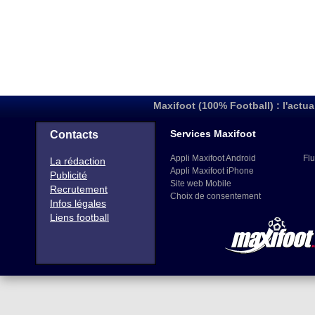
Maxifoot (100% Football) : l'actua
Services Maxifoot
Contacts
Appli Maxifoot Android
Flu
La rédaction
Appli Maxifoot iPhone
Publicité
Site web Mobile
Recrutement
Choix de consentement
Infos légales
Liens football