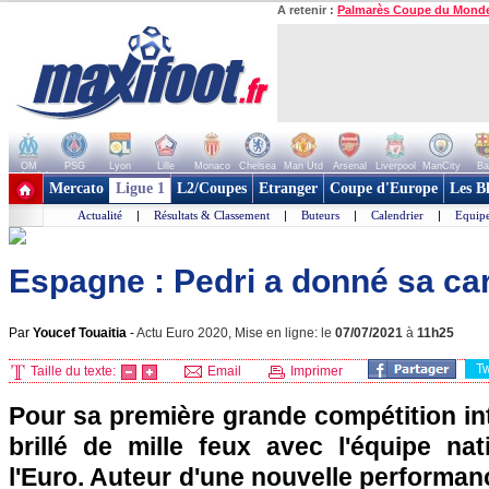
A retenir :
Palmarès Coupe du Mond
OM
PSG
Lyon
Lille
Monaco
Chelsea
Man Utd
Arsenal
Liverpool
ManCity
Ba
+ de clubs
Mercato
Ligue 1
L2/Coupes
Etranger
Coupe d'Europe
Les B
Actualité
|
Résultats & Classement
|
Buteurs
|
Calendrier
|
Equipe
Espagne : Pedri a donné sa car
Par
Youcef Touaitia
-
Actu Euro 2020, Mise en ligne: le
07/07/2021
à
11h25
T
Taille du texte:
Email
Imprimer
Pour sa première grande compétition int
brillé de mille feux avec l'équipe na
l'Euro. Auteur d'une nouvelle performan