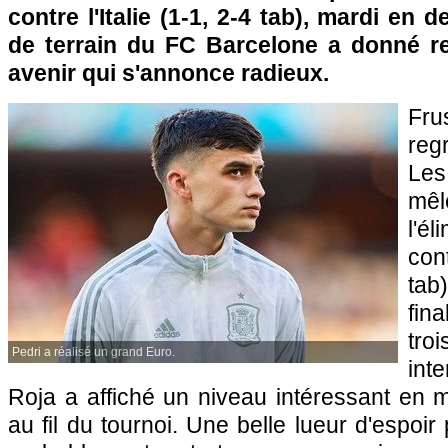
contre l'Italie (1-1, 2-4 tab), mardi en d
de terrain du FC Barcelone a donné r
avenir qui s'annonce radieux.
Fru
reg
Le
mêl
l'é
con
tab
fin
tr
Pedri a réalisé un grand Euro.
inte
Roja a affiché un niveau intéressant en 
au fil du tournoi. Une belle lueur d'espoir 