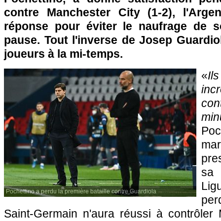
contre Manchester City (1-2), l'Arge
réponse pour éviter le naufrage de s
pause. Tout l'inverse de Josep Guardio
joueurs à la mi-temps.
«
Il
in
con
min
Poc
mar
pres
sa 
Li
Pochettino a perdu la première bataille contre Guardiola
per
Saint-Germain n'aura réussi à contrôler