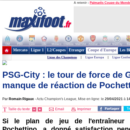
A retenir :
Palmarès Coupe du Mond
OM
PSG
Lyon
Lille
Monaco
Chelsea
Man Utd
Arsenal
Liverpool
ManCity
Ba
+ de clubs
Mercato
Ligue 1
L2/Coupes
Etranger
Coupe d'Europe
Les B
Ligue des Champions
|
Ligue Europa
|
Ligue Confe
PSG-City : le tour de force de G
manque de réaction de Pochet
Par
Romain Rigaux
-
Actu Champion's League, Mise en ligne: le
29/04/2021
à
1
T
Taille du texte:
Email
Imprimer
Si le plan de jeu de l'entraîneur
Pochettino, a donné satisfaction pe