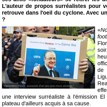
L'auteur de propos surréalistes pour v
retrouve dans l'oeil du cyclone. Avec u
?
«
No
foot
Flo
soi
heu
off
de
Lig
Re
"Florentino Perez, assassin d'un jeu que nous aimons."
eff
une interview surréaliste à l'émission El
plateau d'ailleurs acquis à sa cause.