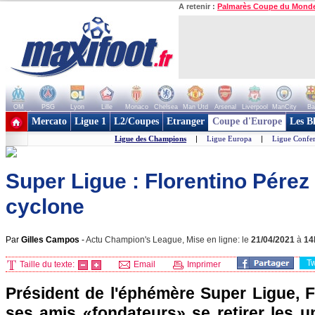
A retenir :
Palmarès Coupe du Mond
OM
PSG
Lyon
Lille
Monaco
Chelsea
Man Utd
Arsenal
Liverpool
ManCity
Ba
+ de clubs
Mercato
Ligue 1
L2/Coupes
Etranger
Coupe d'Europe
Les B
Ligue des Champions
|
Ligue Europa
|
Ligue Confe
Super Ligue : Florentino Pérez 
cyclone
Par
Gilles Campos
-
Actu Champion's League, Mise en ligne: le
21/04/2021
à
14
T
Taille du texte:
Email
Imprimer
Président de l'éphémère Super Ligue, F
ses amis «fondateurs» se retirer les u