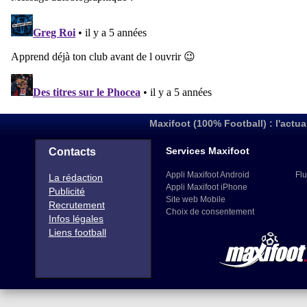
Maxifoot (100% Football) : l'actua
Services Maxifoot
Contacts
Appli Maxifoot Android
Flu
La rédaction
Appli Maxifoot iPhone
Publicité
Site web Mobile
Recrutement
Choix de consentement
Infos légales
Liens football