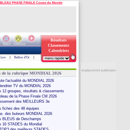
BLEAU PHASE FINALE Coupe du Monde
Résultats
Bayern
Dortmund
Classements
Calendriers
Euro
|
Ballon d'Or
|
emplacement publicitaire
s de la rubrique MONDIAL 2026
ute l'actualité du MONDIAL 2026
lendrier TV du MONDIAL 2026
s 12 groupes, résultats & classements
bleau de la Phase Finale CM 2026
assement des MEILLEURS 3e
s fiches des 48 équipes
as. des buteurs MONDIAL 2026
s BLEUS de Deschamps
s 16 STADES du Mondial
 TOP3 des meilleurs STADES