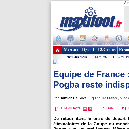
A r
OM
PSG
Lyon
Lille
Monaco
Chelsea
Ma
+ de clubs
Mercato
Ligue 1
L2/Coupes
Etran
Actu des Bleus
|
Euro 2024
|
Class. F
Equipe de France 
Pogba reste indis
Par
Damien Da Silva
-
Equipe De France, Mise e
Taille du texte:
Email
I
De retour dans le onze de départ 
éliminatoires de la Coupe du monde 
Pogba a eu un vrai impact. Même e