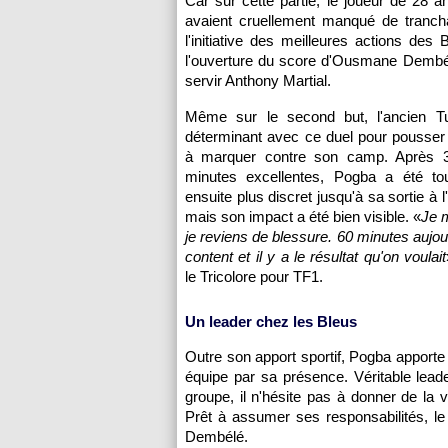
Car sur cette partie, le joueur de 28 a
avaient cruellement manqué de trancha
l'initiative des meilleures actions des 
l'ouverture du score d'Ousmane Dembél
servir Anthony Martial.
Même sur le second but, l'ancien Tu
déterminant avec ce duel pour pousser
à marquer contre son camp. Après 3
minutes excellentes, Pogba a été t
ensuite plus discret jusqu'à sa sortie à l
mais son impact a été bien visible. «
Je 
je reviens de blessure. 60 minutes aujour
content et il y a le résultat qu'on voulait
le Tricolore pour TF1.
Un leader chez les Bleus
Outre son apport sportif, Pogba apporte 
équipe par sa présence. Véritable lead
groupe, il n'hésite pas à donner de la 
Prêt à assumer ses responsabilités,
Dembélé.