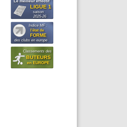
Le meilleur effectif
LIGUE 1
saison
2025-26
Indice MF :
l'état de
FORME
des clubs en europe
Classements des
BUTEURS
en EUROPE