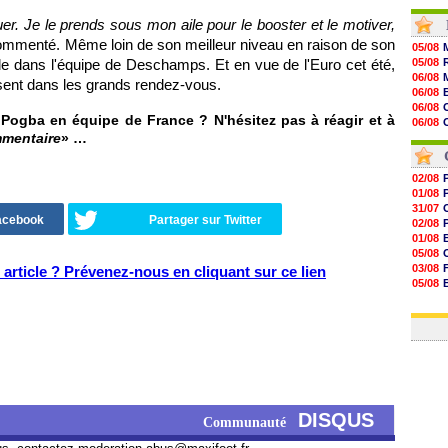
10h09
er. Je le prends sous mon aile pour le booster et le motiver,
10h05
09h44
 commenté. Même loin de son meilleur niveau en raison de son
05/08
09h24
le dans l'équipe de Deschamps. Et en vue de l'Euro cet été,
05/08
09h06
06/08
ésent dans les grands rendez-vous.
08h44
06/08
08h22
06/08
06/08
Pogba en équipe de France ? N'hésitez pas à réagir et à
06/08
06/08
mmentaire
» …
06/08
06/08
06/08
06/08
06/08
02/08
06/08
01/08
06/08
31/07
Facebook
Partager sur Twitter
06/08
02/08
06/08
01/08
05/08
03/08
article ? Prévenez-nous en cliquant sur ce lien
05/08
03/08
03/08
DISQUS
Communauté