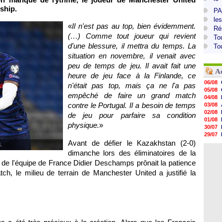
rship.
PA
le
«
Il n'est pas au top, bien évidemment.
Ré
(…) Comme tout joueur qui revient
To
d'une blessure, il mettra du temps. La
To
situation en novembre, il venait avec
peu de temps de jeu. Il avait fait une
A
heure de jeu face à la Finlande, ce
06/08
n'était pas top, mais ça ne l'a pas
05/08
empêché de faire un grand match
04/08
contre le Portugal. Il a besoin de temps
03/08
02/08
de jeu pour parfaire sa condition
01/08
physique.
»
30/07
29/07
Avant de défier le Kazakhstan (2-0)
29/07
.
29/07
dimanche lors des éliminatoires de la
29/07
de l'équipe de France Didier Deschamps prônait la patience
28/07
ch, le milieu de terrain de Manchester United a justifié la
28/07
28/07
28/07