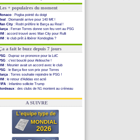
Strasbourg
: Saïdou Sow prêté à Nantes (off.)
Les + populaires du moment
Monaco
: Filipe Luis aimerait garder Balogun
Dortmund
: Newcastle est prévenu pour Nmecha
Monaco
: Pogba pointé du doigt
Barça
: première offre à 45 M€ pour Rodri ?
Real
: Diomandé arrive pour 140 M€ !
Argentine
: le soutien très appuyé à Infantino
Man City
: Rodri préfère le Barça au Real !
Tottenham
: Van de Ven va prolonger
Barça
: Ferran Torres donne son feu vert au PSG
Barça
: l'agent de Rodri confirme !
OM
: accord trouvé avec Man City pour Rulli
FIFA
: la CAF soutient Infantino
OM
: le club prêt à libérer Kondogbia ?
CdM 2030
: Rubiales charge Infantino et ...
PSG
: l'étonnante rumeur Gusto
Rennes
: Embolo a des pistes alléchantes
PSG
: Luis Enrique satisfait malgré tout
Ça a fait le buzz depuis 7 jours
Côte d'Ivoire
: Renard affiche ses ambitions
Rennes
: Haise confirme pour Aït Boudlal
PSG
: Dupraz se prononce pour la LdC
Man City
: Trafford à Leeds pour 47 M€ (off...
PSG
: c'est bouclé pour Akliouche !
Man Utd
: Zirkzee vers la Juventus ?
OM
: Meunier avait un accord avec le club
Amical
: Monaco s'impose contre Getafe
PSG
: le Barça fixe son prix pour Torres
Nantes
: Der Zakarian et sa relation avec Kita
Barça
: Torres souhaite rejoindre le PSG !
OM
: le retour d'Adidas est acté
Voir les brèves précédentes
FIFA
: Infantino sollicite Trump
Bordeaux
: des clubs de N1 montent au créneau
Argentine
: quand Medina recadre... sa mère
Real
: le démenti de Leipzig pour Diomandé
A SUIVRE
L'equipe type de
MONDIAL
2026