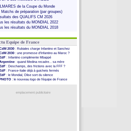
LMARES de la Coupe du Monde
s Matchs de préparation (par groupes)
sultats des QUALIFS CM 2026
us les résultats du MONDIAL 2022
us les résultats du MONDIAL 2018
ctu Equipe de France
CdM 2030
: Rubiales charge Infantino et Sanchez
CdM 2030
: une promesse d'Infantino au Maroc ?
EdF
: Infantino complimente Mbappé
Argentine
: quand Medina recadre... sa mère
EdF
: Deschamps, des frictions avec la FFF ?
EdF
: France-Italie déjà à guichets fermés
EdF
: le Mondial, Olise sort du silence
PHOTO
: le nouveau logo de l'équipe de France
EdF
: Trezeguet valide le choix Zidane
EdF
: Zidane et l'argent, les mots de Diallo
EdF
: Zidane pense déjà à un retour de Mendy
emplacement publicitaire
EdF
: le message de Mbappé à Zidane
EdF
: les mots de Genesio pour Zidane
VIDEO
: Zidane a rencontré les supporters
EdF
: Zidane soutient Christophe Gleizes
Voir toutes les brèves