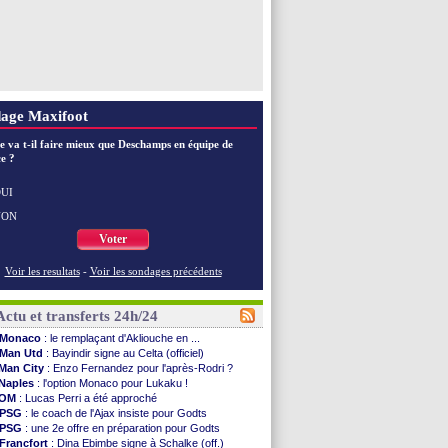
age Maxifoot
e va t-il faire mieux que Deschamps en équipe de
e ?
UI
NON
Voter
Voir les resultats
-
Voir les sondages précédents
Actu et transferts 24h/24
Monaco
: le remplaçant d'Akliouche en ...
Man Utd
: Bayindir signe au Celta (officiel)
Man City
: Enzo Fernandez pour l'après-Rodri ?
Naples
: l'option Monaco pour Lukaku !
OM
: Lucas Perri a été approché
PSG
: le coach de l'Ajax insiste pour Godts
PSG
: une 2e offre en préparation pour Godts
Francfort
: Dina Ebimbe signe à Schalke (off.)