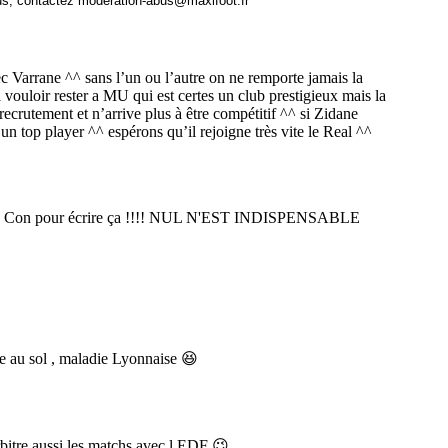
us, contactez
moderation-abus@maxifoot.fr