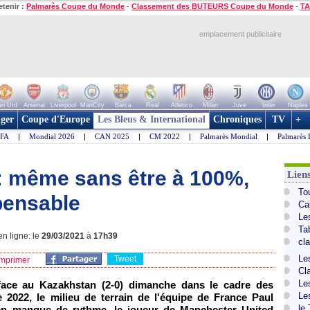
etenir :
Palmarès Coupe du Monde
-
Classement des BUTEURS Coupe du Monde
-
TA
emplacement publicitaire
n Utd
Arsenal
Liverpool
ManCity
Barca
Real
Atletico
Milan
Juve
Inter
Naples
ger
Coupe d'Europe
Les Bleus & International
Chroniques
TV
+
IFA
|
Mondial 2026
|
CAN 2025
|
CM 2022
|
Palmarès Mondial
|
Palmarès 
: même sans être à 100%,
Lien
To
pensable
Ca
Le
Ta
n ligne: le
29/03/2021
à
17h39
cl
Le
Tweet
mprimer
Cl
Le
face au Kazakhstan (2-0) dimanche dans le cadre des
Le
2022, le milieu de terrain de l'équipe de France Paul
le
n manque de rythme, le joueur de Manchester United