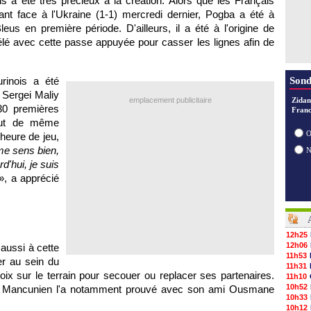
ns a été très précieux à la création. Alors que les Français
nt face à l'Ukraine (1-1) mercredi dernier, Pogba a été à
Bleus en première période. D'ailleurs, il a été à l'origine de
é avec cette passe appuyée pour casser les lignes afin de
rinois a été
Sond
 Sergei Maliy
emplacement publicitaire
Zidan
0 premières
Franc
out de même
O
'heure de jeu,
me sens bien,
d'hui, je suis
», a apprécié
12h25
12h06
aussi à cette
11h53
er au sein du
11h31
voix sur le terrain pour secouer ou replacer ses partenaires.
11h10
10h52
 le Mancunien l'a notamment prouvé avec son ami Ousmane
10h33
10h12