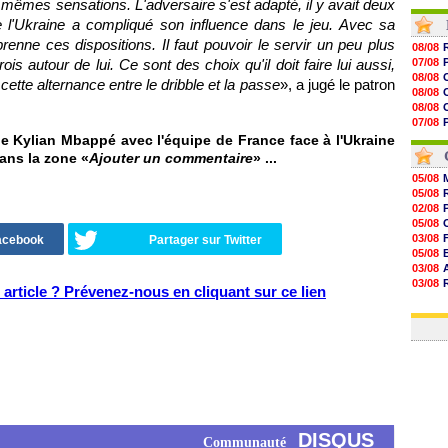
es mêmes sensations. L'adversaire s'est adapté, il y avait deux
10h16
 de l'Ukraine a compliqué son influence dans le jeu. Avec sa
10h00
09h48
renne ces dispositions. Il faut pouvoir le servir un peu plus
08/08
09h25
ois autour de lui. Ce sont des choix qu'il doit faire lui aussi,
07/08
09h10
08/08
cette alternance entre le dribble et la passe
», a jugé le patron
08h52
08/08
08/08
08/08
08/08
07/08
08/08
07/08
 Kylian Mbappé avec l'équipe de France face à l'Ukraine
08/08
08/08
dans la zone «
Ajouter un commentaire
» ...
08/08
08/08
05/08
08/08
05/08
08/08
02/08
08/08
05/08
08/08
03/08
Facebook
Partager sur Twitter
05/08
03/08
03/08
article ? Prévenez-nous en cliquant sur ce lien
06/08
03/08
DISQUS
Communauté