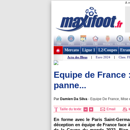
A r
OM
PSG
Lyon
Lille
Monaco
Chelsea
Ma
+ de clubs
Mercato
Ligue 1
L2/Coupes
Etran
Actu des Bleus
|
Euro 2024
|
Class. F
Equipe de France :
panne...
Par
Damien Da Silva
-
Equipe De France, Mise e
Taille du texte:
Email
I
En forme avec le Paris Saint-Germa
déception en équipe de France face à 
de la Coupe du monde 2022. Bien p