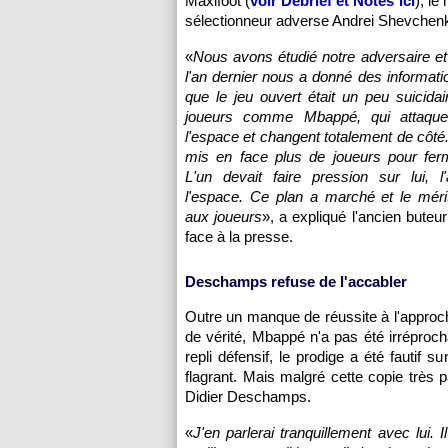
Maxifoot (
voir Débrief et Notes ici
), le
sélectionneur adverse Andrei Shevchen
«
Nous avons étudié notre adversaire et
l'an dernier nous a donné des informatio
que le jeu ouvert était un peu suicida
joueurs comme Mbappé, qui attaquen
l'espace et changent totalement de côt
mis en face plus de joueurs pour ferm
L'un devait faire pression sur lui, l
l'espace. Ce plan a marché et le méri
aux joueurs
», a expliqué l'ancien buteu
face à la presse.
Deschamps refuse de l'accabler
Outre un manque de réussite à l'approc
de vérité, Mbappé n'a pas été irréproc
repli défensif, le prodige a été fautif 
flagrant. Mais malgré cette copie très 
Didier Deschamps.
«
J'en parlerai tranquillement avec lui. I