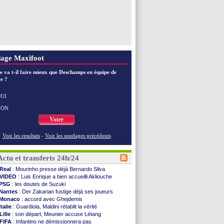
age Maxifoot
e va t-il faire mieux que Deschamps en équipe de
e ?
UI
NON
Voter
Voir les resultats
-
Voir les sondages précédents
Actu et transferts 24h/24
Real
: Mourinho presse déjà Bernardo Silva
VIDEO
: Luis Enrique a bien accueilli Akliouche
PSG
: les doutes de Suzuki
Nantes
: Der Zakarian fustige déjà ses joueurs
Monaco
: accord avec Ghejdemis
Italie
: Guardiola, Maldini rétablit la vérité
Lille
: son départ, Meunier accuse Létang
FIFA
: Infantino ne démissionnera pas