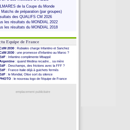
LMARES de la Coupe du Monde
s Matchs de préparation (par groupes)
sultats des QUALIFS CM 2026
us les résultats du MONDIAL 2022
us les résultats du MONDIAL 2018
ctu Equipe de France
CdM 2030
: Rubiales charge Infantino et Sanchez
CdM 2030
: une promesse d'Infantino au Maroc ?
EdF
: Infantino complimente Mbappé
Argentine
: quand Medina recadre... sa mère
EdF
: Deschamps, des frictions avec la FFF ?
EdF
: France-Italie déjà à guichets fermés
EdF
: le Mondial, Olise sort du silence
PHOTO
: le nouveau logo de l'équipe de France
EdF
: Trezeguet valide le choix Zidane
EdF
: Zidane et l'argent, les mots de Diallo
EdF
: Zidane pense déjà à un retour de Mendy
emplacement publicitaire
EdF
: le message de Mbappé à Zidane
EdF
: les mots de Genesio pour Zidane
VIDEO
: Zidane a rencontré les supporters
EdF
: Zidane soutient Christophe Gleizes
Voir toutes les brèves