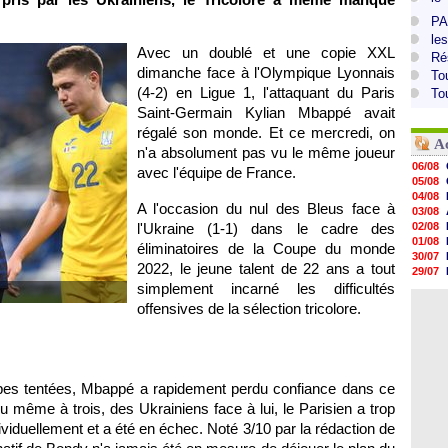
PA
le
Avec un doublé et une copie XXL
Ré
dimanche face à l'Olympique Lyonnais
To
(4-2) en Ligue 1, l'attaquant du Paris
To
Saint-Germain Kylian Mbappé avait
régalé son monde. Et ce mercredi, on
A
n'a absolument pas vu le même joueur
06/08
avec l'équipe de France.
05/08
04/08
A l'occasion du nul des Bleus face à
03/08
l'Ukraine (1-1) dans le cadre des
02/08
01/08
éliminatoires de la Coupe du monde
30/07
2022, le jeune talent de 22 ans a tout
29/07
simplement incarné les difficultés
29/07
29/07
offensives de la sélection tricolore.
29/07
28/07
28/07
28/07
28/07
pes tentées, Mbappé a rapidement perdu confiance dans ce
u même à trois, des Ukrainiens face à lui, le Parisien a trop
dividuellement et a été en échec. Noté 3/10 par la rédaction de