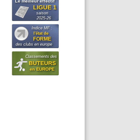
Le meilleur effectif
LIGUE 1
saison
2025-26
Indice MF :
l'état de
FORME
des clubs en europe
Classements des
BUTEURS
en EUROPE