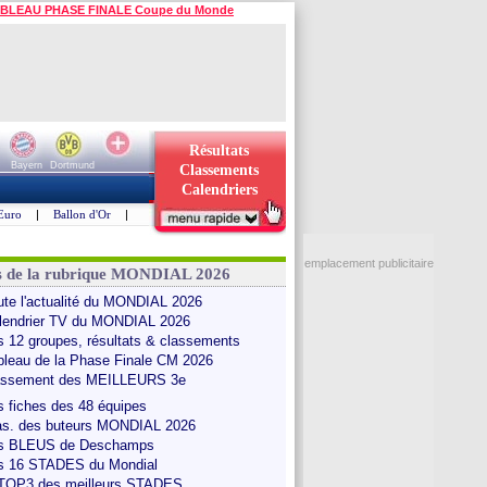
BLEAU PHASE FINALE Coupe du Monde
Résultats
Bayern
Dortmund
Classements
Calendriers
Euro
|
Ballon d'Or
|
emplacement publicitaire
s de la rubrique MONDIAL 2026
ute l'actualité du MONDIAL 2026
lendrier TV du MONDIAL 2026
s 12 groupes, résultats & classements
bleau de la Phase Finale CM 2026
assement des MEILLEURS 3e
s fiches des 48 équipes
as. des buteurs MONDIAL 2026
s BLEUS de Deschamps
s 16 STADES du Mondial
 TOP3 des meilleurs STADES