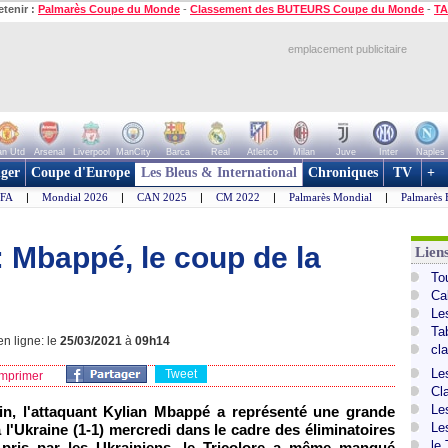
etenir :
Palmarès Coupe du Monde
-
Classement des BUTEURS Coupe du Monde
-
TA
emplacement publicitaire
n Utd
Arsenal
Liverpool
ManCity
Barca
Real
Atletico
Milan
Juve
Inter
Naples
ger
Coupe d'Europe
Les Bleus & International
Chroniques
TV
+
IFA
|
Mondial 2026
|
CAN 2025
|
CM 2022
|
Palmarès Mondial
|
Palmarès 
 Mbappé, le coup de la
Lien
To
Ca
Le
Ta
n ligne: le
25/03/2021
à
09h14
cl
Le
Tweet
mprimer
Cl
Le
in, l'attaquant Kylian Mbappé a représenté une grande
Le
l'Ukraine (1-1) mercredi dans le cadre des éliminatoires
le
ris par les Ukrainiens, le Tricolore a même manqué