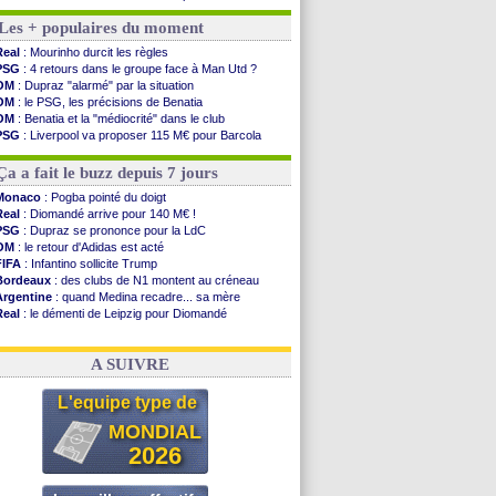
Barça
: Flick esquive pour Ferran Torres
Les + populaires du moment
Liverpool
: Araujo, une option d'achat à 55 M€
Lens
: inquiétude pour Édouard
Real
: Mourinho durcit les règles
Man Utd
: Vitek vendu à Middlesbrough (off.)
PSG
: 4 retours dans le groupe face à Man Utd ?
PSV
: Sano recruté pour 14,5 M€ (officiel)
OM
: Dupraz "alarmé" par la situation
OM
: Coventry pense à Angel Gomes
OM
: le PSG, les précisions de Benatia
PSG
: Rafel Pol satisfait des progrès
OM
: Benatia et la "médiocrité" dans le club
Amical
: le Barça vainqueur puis battu
PSG
: Liverpool va proposer 115 M€ pour Barcola
Inter
: Calhanoglu prêt à prolonger
OM
: B. Genesio - "ce n'est pas idéal"
Nice
: Abdelmonem veut rester
OM
: Côme pousse pour Gouiri
Ça a fait le buzz depuis 7 jours
L2
: le classement complet
L2
: les résultats de la soirée
Monaco
: Pogba pointé du doigt
Amical
: Le Havre renversé par Oviedo
Real
: Diomandé arrive pour 140 M€ !
Amical
: Nice battu aux tirs au but
PSG
: Dupraz se prononce pour la LdC
Benfica
: Ivanovic proche de Lens
OM
: le retour d'Adidas est acté
OM
: Dupraz "alarmé" par la situation
FIFA
: Infantino sollicite Trump
Bordeaux
: des clubs de N1 montent au créneau
Voir les brèves précédentes
Argentine
: quand Medina recadre... sa mère
Real
: le démenti de Leipzig pour Diomandé
OM
: le club prêt à libérer Kondogbia ?
OM
: Paixão attire un 2e club anglais
A SUIVRE
L'equipe type de
MONDIAL
2026