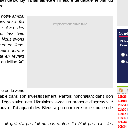
 natif de Bondy n'a jamais été en mesure de déjouer le plan du
ko.
 notre amical
ns sur le fait
emplacement publicitaire
ire. Avec des
t très bien
Sond
é. Nous avons
Zidan
er ce flanc.
Franc
'autre fermer
O
te en revient
r du Milan AC
he de la zone
hable dans son investissement. Parfois nonchalant dans son
12h26
12h08
sur l'égalisation des Ukrainiens avec un manque d'agressivité
11h54
pauvre, l'attaquant des Bleus a pu compter sur le soutien de
11h30
11h18
11h02
10h49
l sait qu'il n'a pas fait un bon match. Il n'était pas dans les
10h34