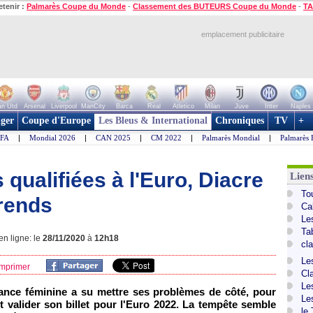
etenir :
Palmarès Coupe du Monde
-
Classement des BUTEURS Coupe du Monde
-
TA
emplacement publicitaire
n Utd
Arsenal
Liverpool
ManCity
Barca
Real
Atletico
Milan
Juve
Inter
Naples
ger
Coupe d'Europe
Les Bleus & International
Chroniques
TV
+
IFA
|
Mondial 2026
|
CAN 2025
|
CM 2022
|
Palmarès Mondial
|
Palmarès 
s qualifiées à l'Euro, Diacre
Lien
To
érends
Ca
Le
Ta
n ligne: le
28/11/2020
à
12h18
cl
Le
mprimer
Cl
Le
ance féminine a su mettre ses problèmes de côté, pour
Le
 et valider son billet pour l'Euro 2022. La tempête semble
le