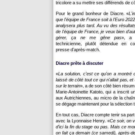
tricolore a su mettre ses différends de c
Pour le grand bonheur de Diacre. «
L'i
que l'équipe de France soit à l'Euro 2022
analysera plus tard. Au vu des résultats
de l'équipe de France, je veux bien d'aut
gérer, ça ne me gêne pas
», a 
technicienne, plutôt détendue en c
presse d'après-match.
Diacre prête à discuter
«
La solution, c'est ce qu'on a montré 
laissé de côté tout ce qui n'allait pas, e
sur le terrain
», a de son côté bien résum
Marie-Antoinette Katoto, qui a inscrit u
aux Autrichiennes, au micro de la cha
se dégage maintenant pour la sélection tr
En tout cas, Diacre compte tenir sa par
avec la Lyonnaise Henry. «
Ce soir, on 
d'ici la fin du stage ou pas. Mais ce mo
on fait ça demain (ce samedi), après-d