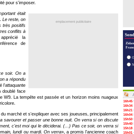
ôté pour s'imposer.
mportant était
. Le reste, on
emplacement publicitaire
 très positifs
res conflits à
Sond
apprécié la
onférence de
Zidan
Franc
O
ce soir. On a
t on a répondu
é l'attaquante
n doublé face
îne W9. La tempête est passée et un horizon moins nuageux
16h45
icolore.
16h34
16h21
t du marché et s'expliquer avec ses joueuses, principalement
16h04
va savourer et passer une bonne nuit. On verra si on discute
15h50
15h40
ment, c'est moi qui le déciderai. (…) Pas ce soir, on verra si
15h18
emain, lundi ou mardi. On verra
», a promis l'ancienne coach
15h01