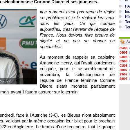
la sélectionneuse Corinne Diacre et ses joueuses.
PA
«
Le moment n'est pas venu de régler
le
Ré
ce problème et je le réglerai les yeux
To
dans les yeux. Ce qui compte
To
aujourd'hui, c'est l'avenir de l'équipe de
France. Nous devons faire preuve de
dignité et ne pas se donner en
A
spectacle.
»
05/08
04/08
Au moment de rappeler sa capitaine
03/08
02/08
Amandine Henry, qui l'avait lourdement
01/08
critiquée, pour le rassemblement de
30/07
novembre, la sélectionneuse de
29/07
29/07
l'équipe de France féminine Corinne
ro 2022.
29/07
Diacre s'était montrée parfaitement
29/07
mais avant il faudra assurer sur le terrain.
28/07
28/07
28/07
28/07
28/07
vendredi, face à l'Autriche (3-0), les Bleues n'ont absolument
, validant par la même occasion leur billet pour le prochain
 2022 en Angleterre. Le temps d'une rencontre, tout le groupe