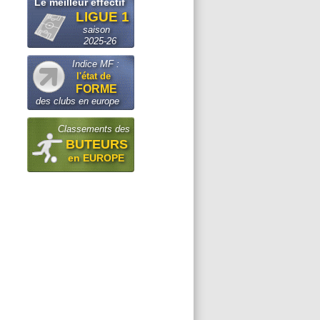
Le meilleur effectif
LIGUE 1
saison
2025-26
Indice MF :
l'état de
FORME
des clubs en europe
Classements des
BUTEURS
en EUROPE