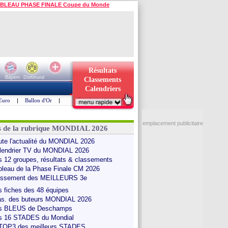
BLEAU PHASE FINALE Coupe du Monde
Résultats
Bayern
Dortmund
Classements
Calendriers
Euro
|
Ballon d'Or
|
emplacement publicitaire
s de la rubrique MONDIAL 2026
ute l'actualité du MONDIAL 2026
lendrier TV du MONDIAL 2026
s 12 groupes, résultats & classements
bleau de la Phase Finale CM 2026
assement des MEILLEURS 3e
s fiches des 48 équipes
as. des buteurs MONDIAL 2026
s BLEUS de Deschamps
s 16 STADES du Mondial
 TOP3 des meilleurs STADES