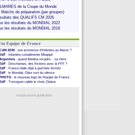
LMARES de la Coupe du Monde
s Matchs de préparation (par groupes)
sultats des QUALIFS CM 2026
us les résultats du MONDIAL 2022
us les résultats du MONDIAL 2018
ctu Equipe de France
CdM 2030
: une promesse d'Infantino au Maroc ?
EdF
: Infantino complimente Mbappé
Argentine
: quand Medina recadre... sa mère
EdF
: Deschamps, des frictions avec la FFF ?
EdF
: France-Italie déjà à guichets fermés
EdF
: le Mondial, Olise sort du silence
PHOTO
: le nouveau logo de l'équipe de France
EdF
: Trezeguet valide le choix Zidane
EdF
: Zidane et l'argent, les mots de Diallo
EdF
: Zidane pense déjà à un retour de Mendy
EdF
: le message de Mbappé à Zidane
emplacement publicitaire
EdF
: les mots de Genesio pour Zidane
VIDEO
: Zidane a rencontré les supporters
EdF
: Zidane soutient Christophe Gleizes
EdF
: depuis le Real, Zidane n'a pas chômé
Voir toutes les brèves