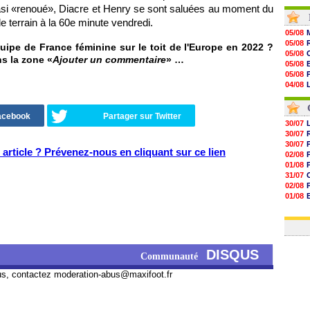
asi «renoué», Diacre et Henry se sont saluées au moment du
14h46
14h25
 terrain à la 60e minute vendredi.
14h12
05/08
13h51
05/08
quipe de France féminine sur le toit de l'Europe en 2022 ?
13h29
05/08
ns la zone «
Ajouter un commentaire
» …
13h11
05/08
12h46
05/08
12h28
04/08
12h10
05/08
11h58
06/08
11h35
Facebook
Partager sur Twitter
11h19
30/07
11h07
30/07
10h53
30/07
article ? Prévenez-nous en cliquant sur ce lien
10h36
02/08
10h13
01/08
31/07
02/08
01/08
03/08
03/08
DISQUS
Communauté
us, contactez
moderation-abus@maxifoot.fr