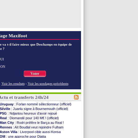
age Maxifoot
e va t-il faire mieux que Deschamps en équipe de
e ?
UI
NON
Voter
Voir les resultats
-
Voir les sondages précédents
Actu et transferts 24h/24
Uruguay
: Forlan nommé sélectionneur (officiel)
Séville
: Juanlu signe à Bournemouth (officiel)
PSG
: Ndjantou heureux d'avoir rejoué
Real
: Diomandé pour 140 M€ ! (officiel)
Man City
: Rodri préfère le Barça au Real !
Rennes
: Aït Boudlal veut rejoindre Fulham
Aston Villa
: Liverpool cible aussi Konsa
OM
: une approche pour Diatta