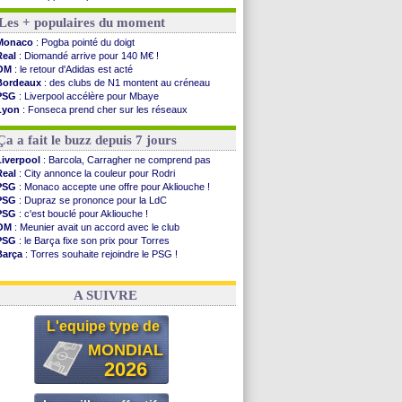
Le Havre
: Diaw va signer à Lille
Les + populaires du moment
Trabzonspor
: Salah a signé ! (officiel)
Bordeaux
: les mots de Mavuba
Monaco
: Pogba pointé du doigt
FIFA
: Al-Khelaïfi président ? Tebas dit non
Real
: Diomandé arrive pour 140 M€ !
Fenerbahçe
: Greenwood savoure son premier ...
OM
: le retour d'Adidas est acté
Bordeaux
: Mavuba n'est plus l'entraîneur (off.)
Bordeaux
: des clubs de N1 montent au créneau
Galatasaray
: Milan rejette 35 M€ pour Leão
PSG
: Liverpool accélère pour Mbaye
Southampton
: D. Traoré prêté au Mans (officiel)
Lyon
: Fonseca prend cher sur les réseaux
Real
: Vinicius tout proche de prolonger !
Real
: une nouvelle offre pour Vinicius
VIDEO
: un accueil impressionnant pour Salah !
PSG
: Luis Enrique satisfait malgré tout
Ça a fait le buzz depuis 7 jours
Real
: Diomandé attendu ce jeudi à Madrid !
Real
: Rodri, la piste Barça se confirme
Liverpool
: Barcola, Carragher ne comprend pas
PSG
: Akliouche arrive ce jeudi à Paris !
Real
: City annonce la couleur pour Rodri
Médias
: la Liga quitte beIN Sports !
PSG
: Monaco accepte une offre pour Akliouche !
PSG
: pas d'inquiétude pour Rafael Pol
PSG
: Dupraz se prononce pour la LdC
Real
: ça se complique pour Rodri !
PSG
: c'est bouclé pour Akliouche !
OM
: Meunier avait un accord avec le club
Voir les brèves précédentes
PSG
: le Barça fixe son prix pour Torres
Barça
: Torres souhaite rejoindre le PSG !
FIFA
: Infantino sollicite Trump
Argentine
: quand Medina recadre... sa mère
A SUIVRE
L'equipe type de
MONDIAL
2026