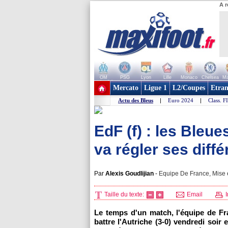
A r
OM
PSG
Lyon
Lille
Monaco
Chelsea
Ma
+ de clubs
Mercato
Ligue 1
L2/Coupes
Etran
Actu des Bleus
|
Euro 2024
|
Class. F
EdF (f) : les Bleue
va régler ses diff
Par
Alexis Goudlijian
-
Equipe De France, Mise e
Taille du texte:
Email
I
Le temps d'un match, l'équipe de Fr
battre l'Autriche (3-0) vendredi soir