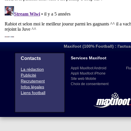
Maxifoot (100% Football) : l'actua
Services Maxifoot
Contacts
Appli Maxifoot Android
Flu
La rédaction
Appli Maxifoot iPhone
Publicité
Site web Mobile
Recrutement
Choix de consentement
Infos légales
Liens football