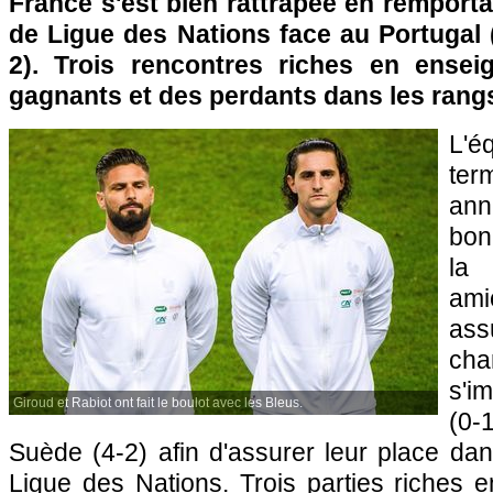
France s'est bien rattrapée en remport
de Ligue des Nations face au Portugal (
2). Trois rencontres riches en ense
gagnants et des perdants dans les rangs
L'é
ter
an
bon
la 
ami
ass
cha
s'i
Giroud et Rabiot ont fait le boulot avec les Bleus.
(0-
Suède (4-2) afin d'assurer leur place dan
Ligue des Nations. Trois parties riches 