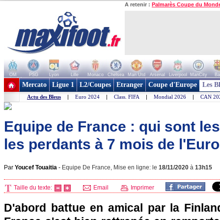
A retenir :
Palmarès Coupe du Mond
OM
PSG
Lyon
Lille
Monaco
Chelsea
Man Utd
Arsenal
Liverpool
ManCity
Ba
+ de clubs
Mercato
Ligue 1
L2/Coupes
Etranger
Coupe d'Europe
Les B
Actu des Bleus
|
Euro 2024
|
Class. FIFA
|
Mondial 2026
|
CAN 20
Equipe de France : qui sont le
les perdants à 7 mois de l'Euro
Par
Youcef Touaitia
-
Equipe De France, Mise en ligne: le
18/11/2020
à
13h15
Taille du texte:
Email
Imprimer
D'abord battue en amical par la Finland