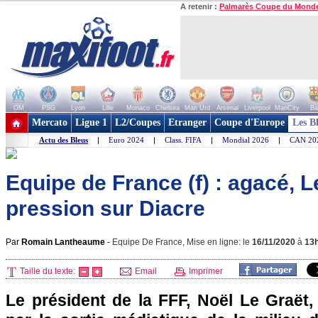
A retenir :
Palmarès Coupe du Mond
OM
PSG
Lyon
Lille
Monaco
Chelsea
Man Utd
Arsenal
Liverpool
ManCity
Ba
+ de clubs
Mercato
Ligue 1
L2/Coupes
Etranger
Coupe d'Europe
Les B
Actu des Bleus
|
Euro 2024
|
Class. FIFA
|
Mondial 2026
|
CAN 20
Equipe de France (f) : agacé, L
pression sur Diacre
Par
Romain Lantheaume
-
Equipe De France, Mise en ligne: le
16/11/2020
à
13
Taille du texte:
Email
Imprimer
Le président de la FFF, Noël Le Graët,