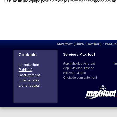
Maxifoot (100% Football) : l'actua
Services Maxifoot
Contacts
Appli Maxifoot Android
Flu
La rédaction
Appli Maxifoot iPhone
Publicité
Site web Mobile
Recrutement
Choix de consentement
Infos légales
Liens football