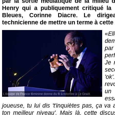
par la sortie médiatique de la milieu 
Henry qui a publiquement critiqué la
Bleues, Corinne Diacre. Le dirig
technicienne de mettre un terme à cette
«
El
dem
pa
per
Je 
sec
'ok
revo
un 
L'équipe de France féminine donne du fil à retordre à Le Graët.
ess
joueuse, tu lui dis 't'inquiètes pas, ça va 
ton meilleur niveau'. Mais là, cette disc