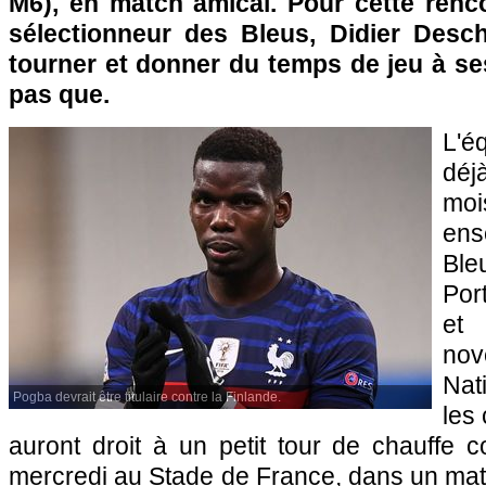
M6), en match amical. Pour cette renco
sélectionneur des Bleus, Didier Desch
tourner et donner du temps de jeu à se
pas que.
L'é
déj
moi
en
Ble
Por
et
nov
Nat
Pogba devrait être titulaire contre la Finlande.
les
auront droit à un petit tour de chauffe c
mercredi au Stade de France, dans un mat