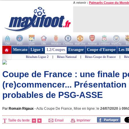
A retenir :
Palmarès Coupe du Mond
OM
PSG
Lyon
Lille
Monaco
Chelsea
Man Utd
Arsenal
Liverpool
ManCity
Ba
+ de clubs
Mercato
Ligue 1
L2/Coupes
Etranger
Coupe d'Europe
Les B
Résultats Ligue 2
|
Résus National
|
Résus Coupe de France
|
Rés
Coupe de France : une finale p
(re)commencer... Présentation
probables de PSG-ASSE
Par
Romain Rigaux
-
Actu Coupe De France, Mise en ligne: le
24/07/2020
à
09h
Taille du texte:
Email
Imprimer