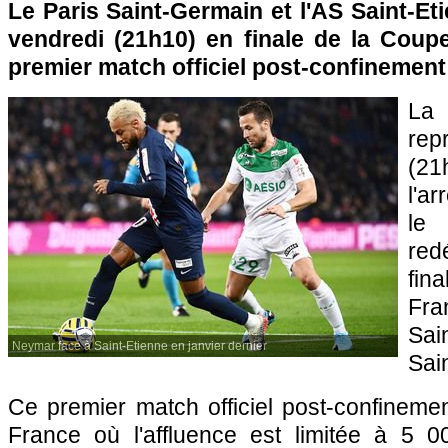
Le Paris Saint-Germain et l'AS Saint-Eti
vendredi (21h10) en finale de la Coup
premier match officiel post-confinement
La 
re
(21
l'ar
le 
re
fi
Fra
Sai
Neymar face à Saint-Etienne en janvier dernier
Sai
Ce premier match officiel post-confineme
France où l'affluence est limitée à 5 0