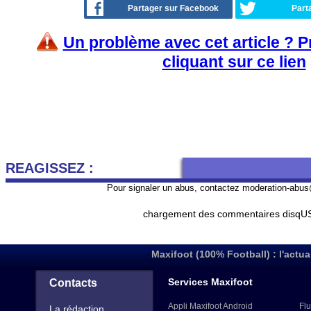
Partager sur Facebook
Part
Un problème avec cet article ? 
cliquant sur ce lien
REAGISSEZ :
Pour signaler un abus, contactez
moderation-abus
chargement des commentaires disqUS 
Maxifoot (100% Football) : l'actua
Services Maxifoot
Contacts
Appli Maxifoot Android
Flu
La rédaction