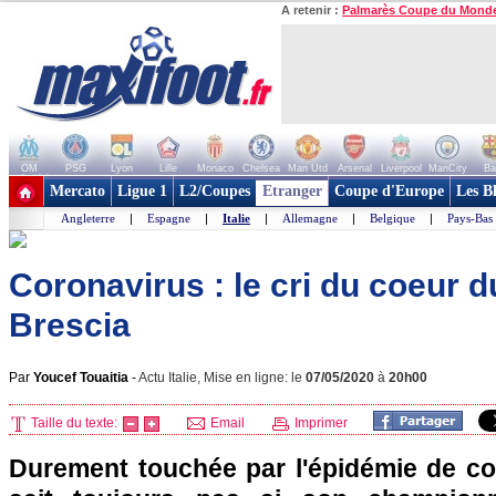
A retenir :
Palmarès Coupe du Mond
OM
PSG
Lyon
Lille
Monaco
Chelsea
Man Utd
Arsenal
Liverpool
ManCity
Ba
+ de clubs
Mercato
Ligue 1
L2/Coupes
Etranger
Coupe d'Europe
Les B
Angleterre
|
Espagne
|
Italie
|
Allemagne
|
Belgique
|
Pays-Bas
Coronavirus : le cri du coeur d
Brescia
Par
Youcef Touaitia
-
Actu Italie, Mise en ligne: le
07/05/2020
à
20h00
Taille du texte:
Email
Imprimer
Durement touchée par l'épidémie de coro