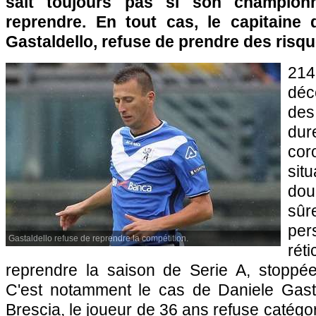
sait toujours pas si son championn
reprendre. En tout cas, le capitaine 
Gastaldello, refuse de prendre des risq
21
déc
de
dur
co
sit
do
sû
per
Gastaldello refuse de reprendre la compétition.
rét
reprendre la saison de Serie A, stoppé
C'est notamment le cas de Daniele Gasta
Brescia, le joueur de 36 ans refuse catég