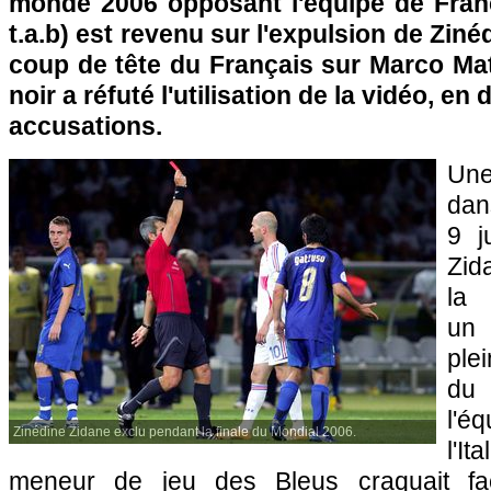
monde 2006 opposant l'équipe de France 
t.a.b) est revenu sur l'expulsion de Ziné
coup de tête du Français sur Marco Ma
noir a réfuté l'utilisation de la vidéo, e
accusations.
Une
dan
9 j
Zida
la
un
ple
du
l'é
Zinédine Zidane exclu pendant la finale du Mondial 2006.
l'It
meneur de jeu des Bleus craquait fa