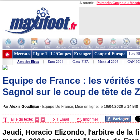
A retenir :
Palmarès Coupe du Mond
OM
PSG
Lyon
Lille
Monaco
Chelsea
Man Utd
Arsenal
Liverpool
ManCity
Ba
+ de clubs
Mercato
Ligue 1
L2/Coupes
Etranger
Coupe d'Europe
Les B
Actu des Bleus
|
Euro 2024
|
Class. FIFA
|
Mondial 2026
|
CAN 20
Equipe de France : les vérités d
Sagnol sur le coup de tête de 
Par
Alexis Goudlijian
-
Equipe De France, Mise en ligne: le
10/04/2020
à
14h48
Taille du texte:
Email
Imprimer
Jeudi, Horacio Elizondo, l'arbitre de la 