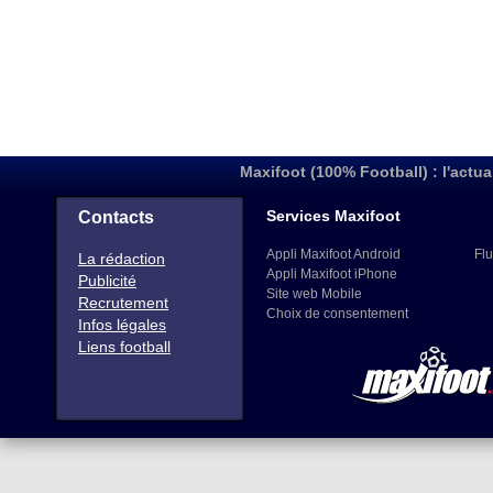
Maxifoot (100% Football) : l'actua
Services Maxifoot
Contacts
Appli Maxifoot Android
Flu
La rédaction
Appli Maxifoot iPhone
Publicité
Site web Mobile
Recrutement
Choix de consentement
Infos légales
Liens football