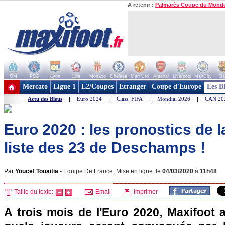
A retenir :
Palmarès Coupe du Mond
OM
PSG
Lyon
Lille
Monaco
Chelsea
Man Utd
Arsenal
Liverpool
ManCity
Ba
+ de clubs
Mercato
Ligue 1
L2/Coupes
Etranger
Coupe d'Europe
Les B
Actu des Bleus
|
Euro 2024
|
Class. FIFA
|
Mondial 2026
|
CAN 20
Euro 2020 : les pronostics de l
liste des 23 de Deschamps !
Par
Youcef Touaitia
-
Equipe De France, Mise en ligne: le
04/03/2020
à
11h48
Taille du texte:
Email
Imprimer
A trois mois de l'Euro 2020, Maxifoot 