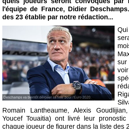
quels joueurs seront convoqués par l
l'équipe de France, Didier Deschamps.
des 23 établie par notre rédaction...
Qui
ser
moi
Max
sur
voi
sp
ré
Ri
Deschamps va bientôt dévoiler sa liste pour l'Euro 2020.
Si
Romain Lantheaume, Alexis Goudlijian,
Youcef Touaitia) ont livré leur pronosti
chaque joueur de figurer dans la liste des 