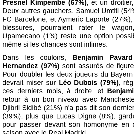
Presnel Kimpembe (67%)
, et un droitier
Deux autres gauchers, Samuel Umtiti (54%
FC Barcelone, et Aymeric Laporte (27%),
blessures, pourraient rater le wago
Upamecano (1%) reste une option possible
même si les chances sont infimes.
Dans les couloirs,
Benjamin Pavard
Hernandez (97%)
sont assurés de figurer
Pour doubler les deux joueurs du Bayer
devrait miser sur
Léo Dubois (79%)
, ré
ces derniers mois, à droite, et
Benjam
retour à un bon niveau avec Manchester
Djibril Sidibé (21%) n'a pas dit son derni
(39%), plus que Lucas Digne (8%), gard
pour passer devant son homonyme en c
saison avec le Real Madrid.