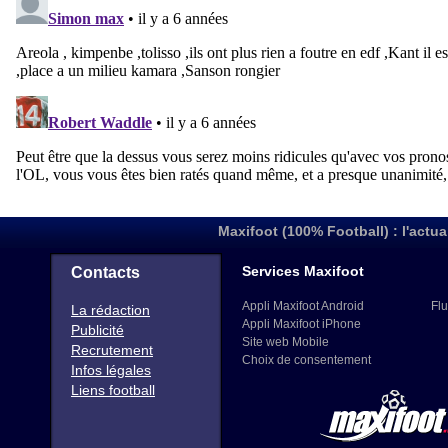
Maxifoot (100% Football) : l'actua
Services Maxifoot
Contacts
Appli Maxifoot Android
Flu
La rédaction
Appli Maxifoot iPhone
Publicité
Site web Mobile
Recrutement
Choix de consentement
Infos légales
Liens football