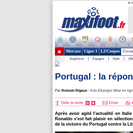
A r
OM
PSG
Lyon
Lille
Monaco
Chelsea
Ma
+ de clubs
Mercato
Ligue 1
L2/Coupes
Etran
Angleterre
|
Espagne
|
Italie
|
Al
Portugal : la répo
Par
Romain Rigaux
-
Actu Etranger, Mise en lign
Taille du texte:
Email
I
Après avoir agité l'actualité en Ital
Ronaldo s'est fait plaisir en sélection
de la victoire du Portugal contre la Li