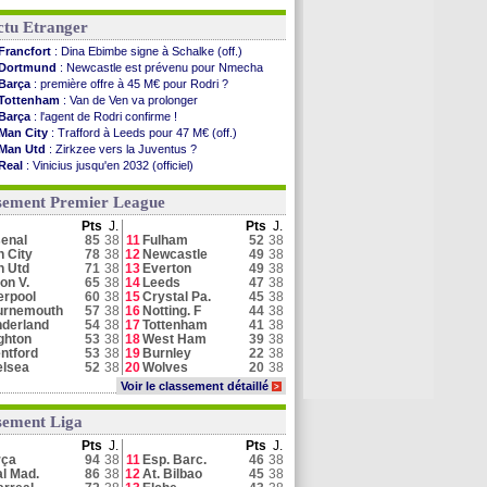
ctu Etranger
Francfort
: Dina Ebimbe signe à Schalke (off.)
Dortmund
: Newcastle est prévenu pour Nmecha
Barça
: première offre à 45 M€ pour Rodri ?
Tottenham
: Van de Ven va prolonger
Barça
: l'agent de Rodri confirme !
Man City
: Trafford à Leeds pour 47 M€ (off.)
Man Utd
: Zirkzee vers la Juventus ?
Real
: Vinicius jusqu'en 2032 (officiel)
Real
: c'est confirmé pour Vinicius
Arsenal
: Arteta veut créer une dynastie
sement Premier League
Chelsea
: Palace a fait son offre pour Disasi
Pts
J.
Pts
J.
Séville
: Juanlu signe à Bournemouth (officiel)
enal
85
38
11
Fulham
52
38
Real
: Diomandé pour 140 M€ ! (officiel)
 City
78
38
12
Newcastle
49
38
Man City
: Rodri préfère le Barça au Real !
n Utd
71
38
13
Everton
49
38
Aston Villa
: Liverpool cible aussi Konsa
on V.
65
38
14
Leeds
47
38
erpool
60
38
15
Crystal Pa.
45
38
urnemouth
57
38
16
Notting. F
44
38
Voir toutes les brèves
derland
54
38
17
Tottenham
41
38
ghton
53
38
18
West Ham
39
38
ntford
53
38
19
Burnley
22
38
elsea
52
38
20
Wolves
20
38
Voir le classement détaillé
>
sement Liga
Pts
J.
Pts
J.
rça
94
38
11
Esp. Barc.
46
38
l Mad.
86
38
12
At. Bilbao
45
38