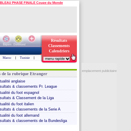
BLEAU PHASE FINALE Coupe du Monde
Résultats
Bayern
Dortmund
Classements
Calendriers
Maroc
|
Tunisie
|
emplacement publicitaire
s de la rubrique Etranger
tualité anglaise
sultats & classements Pr. League
tualité du foot espagnol
sultats & Classement de la Liga
ualité du foot italien
sultats & classements de la Serie A
tualité du foot allemand
sultats & classements de la Bundesliga