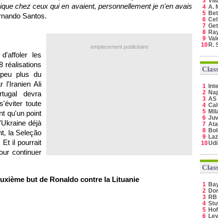
3
Vil
sique chez ceux qui en avaient, personnellement je n'en avais
4
A. 
5
Bet
ernando Santos.
6
Cel
7
Get
8
Ray
9
Val
10
R. 
emplacement publicitaire
'affoler les
8 réalisations
Clas
 peu plus du
l'Iranien Ali
1
Int
2
Nap
tugal devra
3
AS
'éviter toute
4
Cal
5
Mil
t qu'un point
6
Juv
'Ukraine déjà
7
Ata
8
Bo
nt, la Seleção
9
Laz
Et il pourrait
10
Ud
our continuer
Clas
euxième but de Ronaldo contre la Lituanie
1
Ba
2
Do
3
RB 
4
Stu
5
Hof
6
Lev