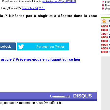
 Ronaldo ce soir face à la Lituanie
pic.twitter.com/ZYybGYUhPl
7
Fri
8
Fra
FA (@footfifa02)
November 14, 2019
9
Au
do ? N'hésitez pas à réagir et à débattre dans la zone
02/08
01/08
31/07
02/08
01/08
03/08
Facebook
Partager sur Twitter
03/08
03/08
03/08
article ? Prévenez-nous en cliquant sur ce lien
31/07
DISQUS
Communauté
us, contactez
moderation-abus@maxifoot.fr