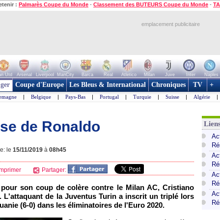
etenir :
Palmarès Coupe du Monde
-
Classement des BUTEURS Coupe du Monde
-
TA
emplacement publicitaire
n Utd
Arsenal
Liverpool
ManCity
Barca
Real
Atletico
Milan
Juve
Inter
Naples
ger
Coupe d'Europe
Les Bleus & International
Chroniques
TV
+
lemagne
|
Belgique
|
Pays-Bas
|
Portugal
|
Turquie
|
Suisse
|
Algérie
|
nse de Ronaldo
Lien
Ac
Ré
e: le
15/11/2019
à
08h45
Ac
Ré
mprimer
Partager:
Act
Ré
ie pour son coup de colère contre le Milan AC, Cristiano
Ac
. L'attaquant de la Juventus Turin a inscrit un triplé lors
Ré
tuanie (6-0) dans les éliminatoires de l'Euro 2020.