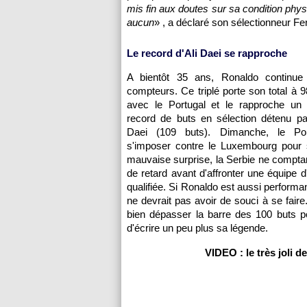
mis fin aux doutes sur sa condition phy
aucun
» , a déclaré son sélectionneur F
Le record d'Ali Daei se rapproche
A bientôt 35 ans, Ronaldo continue d
compteurs. Ce triplé porte son total à 9
avec le Portugal et le rapproche un
record de buts en sélection détenu par 
Daei (109 buts). Dimanche, le Por
s'imposer contre le Luxembourg pour s
mauvaise surprise, la Serbie ne comptan
de retard avant d'affronter une équipe d
qualifiée. Si Ronaldo est aussi performa
ne devrait pas avoir de souci à se faire. 
bien dépasser la barre des 100 buts p
d'écrire un peu plus sa légende.
VIDEO : le très joli d