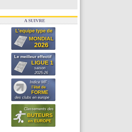
A SUIVRE
L'equipe type de
MONDIAL
2026
Le meilleur effectif
LIGUE 1
saison
2025-26
Indice MF :
l'état de
FORME
des clubs en europe
Classements des
BUTEURS
en EUROPE