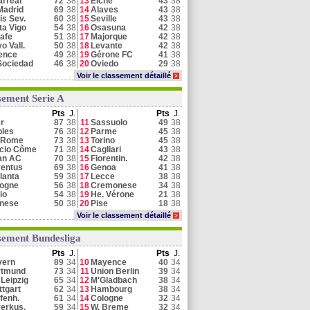
larreal
72
38
13
Elche
43
38
Madrid
69
38
14
Alaves
43
38
is Sev.
60
38
15
Seville
43
38
ta Vigo
54
38
16
Osasuna
42
38
afe
51
38
17
Majorque
42
38
o Vall.
50
38
18
Levante
42
38
ence
49
38
19
Gérone FC
41
38
Sociedad
46
38
20
Oviedo
29
38
Voir le classement détaillé
>
sement Serie A
Pts
J.
Pts
J.
er
87
38
11
Sassuolo
49
38
les
76
38
12
Parme
45
38
 Rome
73
38
13
Torino
45
38
cio Côme
71
38
14
Cagliari
43
38
an AC
70
38
15
Fiorentin.
42
38
entus
69
38
16
Genoa
41
38
lanta
59
38
17
Lecce
38
38
logne
56
38
18
Cremonese
34
38
io
54
38
19
He. Vérone
21
38
inese
50
38
20
Pise
18
38
Voir le classement détaillé
>
sement Bundesliga
Pts
J.
Pts
J.
yern
89
34
10
Mayence
40
34
rtmund
73
34
11
Union Berlin
39
34
Leipzig
65
34
12
M'Gladbach
38
34
ttgart
62
34
13
Hambourg
38
34
fenh.
61
34
14
Cologne
32
34
erkus.
59
34
15
W. Breme
32
34