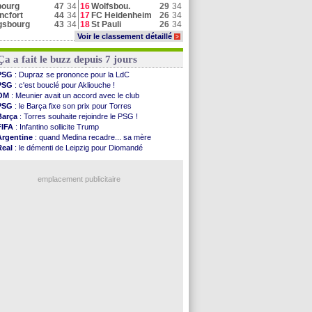
bourg
47
34
16
Wolfsbou.
29
34
ncfort
44
34
17
FC Heidenheim
26
34
gsbourg
43
34
18
St Pauli
26
34
Voir le classement détaillé
>
Ça a fait le buzz depuis 7 jours
PSG
: Dupraz se prononce pour la LdC
PSG
: c'est bouclé pour Akliouche !
OM
: Meunier avait un accord avec le club
PSG
: le Barça fixe son prix pour Torres
Barça
: Torres souhaite rejoindre le PSG !
FIFA
: Infantino sollicite Trump
Argentine
: quand Medina recadre... sa mère
Real
: le démenti de Leipzig pour Diomandé
OM
: Paixão attire un 2e club anglais
FIFA
: le conseiller d'Infantino démissionne !
emplacement publicitaire