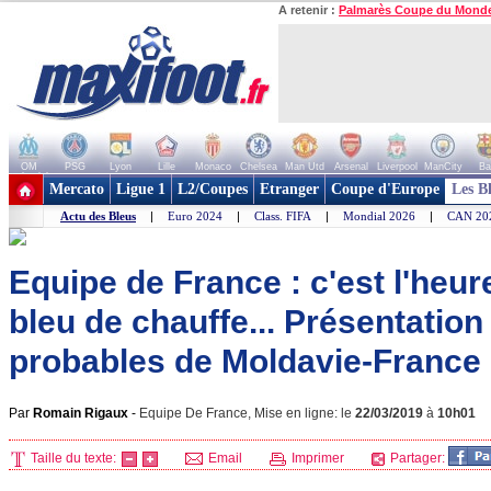
A retenir :
Palmarès Coupe du Mond
OM
PSG
Lyon
Lille
Monaco
Chelsea
Man Utd
Arsenal
Liverpool
ManCity
Ba
+ de clubs
Mercato
Ligue 1
L2/Coupes
Etranger
Coupe d'Europe
Les B
Actu des Bleus
|
Euro 2024
|
Class. FIFA
|
Mondial 2026
|
CAN 20
Equipe de France : c'est l'heur
bleu de chauffe... Présentatio
probables de Moldavie-France 
Par
Romain Rigaux
-
Equipe De France, Mise en ligne: le
22/03/2019
à
10h01
Taille du texte:
Email
Imprimer
Partager: