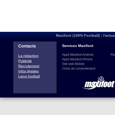
Maxifoot (100% Football) : l'actua
Services Maxifoot
Contacts
Appli Maxifoot Android
Flu
La rédaction
Appli Maxifoot iPhone
Publicité
Site web Mobile
Recrutement
Choix de consentement
Infos légales
Liens football