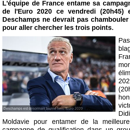
L'équipe de France entame sa campagn
de l'Euro 2020 ce vendredi (20h45) e
Deschamps ne devrait pas chambouler 
pour aller chercher les trois points.
Pa
bl
Fra
mo
éli
20
(20
hon
vic
Deschamps est désormais tourné vers l'Euro 2020
Di
Moldavie pour entamer de la meilleur
campagne de qualification dans un grou