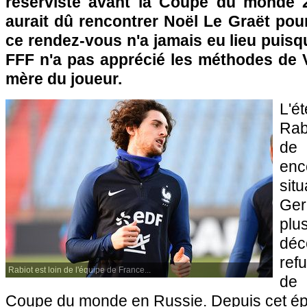
réserviste avant la Coupe du monde 2
aurait dû rencontrer Noël Le Graët pour 
ce rendez-vous n'a jamais eu lieu puisqu
FFF n'a pas apprécié les méthodes de V
mère du joueur.
L'é
Rabi
de 
enc
sit
Ger
plu
déc
ref
Rabiot est loin de l'équipe de France...
de 
Coupe du monde en Russie. Depuis cet épi