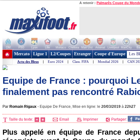
A retenir :
Palmarès Coupe du Mond
OM
PSG
Lyon
Lille
Monaco
Chelsea
Man Utd
Arsenal
Liverpool
ManCity
Ba
+ de clubs
Mercato
Ligue 1
L2/Coupes
Etranger
Coupe d'Europe
Les B
Actu des Bleus
|
Euro 2024
|
Class. FIFA
|
Mondial 2026
|
CAN 20
Equipe de France : pourquoi Le
finalement pas rencontré Rabiot
Par
Romain Rigaux
-
Equipe De France, Mise en ligne: le
20/03/2019
à
22h27
Taille du texte:
Email
Imprimer
Partager:
Plus appelé en équipe de France depu