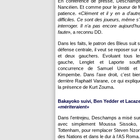
En conférence de presse, Deschamps 
Nancéien. Et comme pour le joueur de M
patience. «
Clément et il y en a d'autr
difficiles. Ce sont des joueurs, même s'
interroger. Il n'a pas encore aujourd'
faute
», a reconnu DD.
Dans les faits, le patron des Bleus suit 
défense centrale, il veut se reposer sur 
et deux gauchers. Evoluant tous l
gauche, Lenglet et Laporte souf
concurrence de Samuel Umtiti et
Kimpembe. Dans l'axe droit, c'est bie
derrière Raphaël Varane, ce qui expli
la présence de Kurt Zouma.
Bakayoko suivi, Ben Yedder et Lacaze
«mériteraient»
Dans l'entrejeu, Deschamps a misé sur 
avec simplement Moussa Sissoko, é
Tottenham, pour remplacer Steven Nzon
des Nations et dans le dur à l'AS Roma.