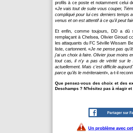
profils à ce poste et notamment celui
«
Je vais tout de suite vous couper, Tié
compliqué pour lui ces derniers temps a
venus et on est attentif à ce qu'il peut fai
Et enfin, comme toujours, DD a dû se
remplaçant à Chelsea, Olivier Giroud co
les attaquants du FC Séville Wissam Be
liste, cartonnent. «
Je ne pense pas qu'i
j'ai un choix à faire. Olivier joue moins 
tout cas, il n'y a pas de vérité sur le
actuellement. Mais c'est difficile aujour
parce qu'ils le mériteraient
», a-t-il reco
Que pensez-vous des choix et des exp
Deschamps ? N'hésitez pas à réagir et
Partager sur 
Un problème avec cet 