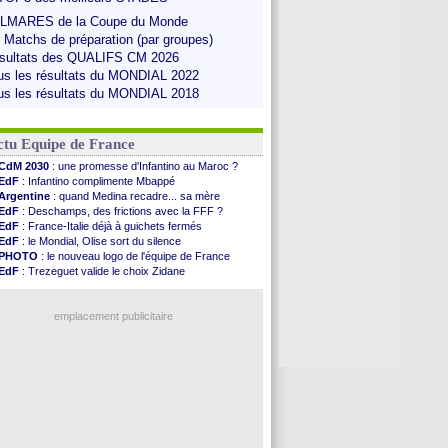
LMARES de la Coupe du Monde
s Matchs de préparation (par groupes)
sultats des QUALIFS CM 2026
us les résultats du MONDIAL 2022
us les résultats du MONDIAL 2018
ctu Equipe de France
CdM 2030
: une promesse d'Infantino au Maroc ?
EdF
: Infantino complimente Mbappé
Argentine
: quand Medina recadre... sa mère
EdF
: Deschamps, des frictions avec la FFF ?
EdF
: France-Italie déjà à guichets fermés
EdF
: le Mondial, Olise sort du silence
PHOTO
: le nouveau logo de l'équipe de France
EdF
: Trezeguet valide le choix Zidane
EdF
: Zidane et l'argent, les mots de Diallo
EdF
: Zidane pense déjà à un retour de Mendy
EdF
: le message de Mbappé à Zidane
emplacement publicitaire
EdF
: les mots de Genesio pour Zidane
VIDEO
: Zidane a rencontré les supporters
EdF
: Zidane soutient Christophe Gleizes
EdF
: depuis le Real, Zidane n'a pas chômé
Voir toutes les brèves