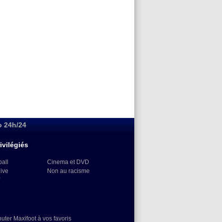
o 24h/24
ivilégiés
ball
Cinema et DVD
Live
Non au racisme
)
outer Maxifoot à vos favoris