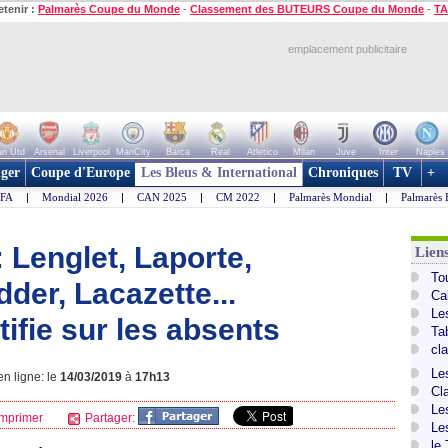
etenir :
Palmarès Coupe du Monde
-
Classement des BUTEURS Coupe du Monde
-
TA
emplacement publicitaire
n Utd
Arsenal
Liverpool
ManCity
Barca
Real
Atletico
Milan
Juve
Inter
Naples
ger
Coupe d'Europe
Les Bleus & International
Chroniques
TV
+
IFA
|
Mondial 2026
|
CAN 2025
|
CM 2022
|
Palmarès Mondial
|
Palmarès 
 Lenglet, Laporte,
Lien
To
der, Lacazette...
Ca
Le
ifie sur les absents
Ta
cl
Le
n ligne: le
14/03/2019
à
17h13
Cl
Le
mprimer
Partager:
Le
le