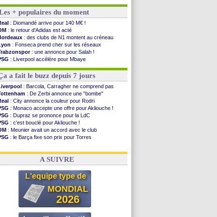
Amical
: lourde défaite pour le PSG
Les + populaires du moment
Man City
: Maresca flou pour Reijnders
LdC
: Fenerbahçe prend une belle option
Real
: Diomandé arrive pour 140 M€ !
Al-Diriyah
: Mbemba arrive libre (officiel)
OM
: le retour d'Adidas est acté
Atletico
: le plan d'Alvarez à son retour
Bordeaux
: des clubs de N1 montent au créneau
Amical
: premier succès pour Brest
Lyon
: Fonseca prend cher sur les réseaux
VIDEO
: le joli but de Greenwood avec le Fener !
Trabzonspor
: une annonce pour Salah !
CdM 2030
: une promesse d'Infantino au Maroc ...
PSG
: Liverpool accélère pour Mbaye
PSG
: la compo pour le premier match amical
EdF
: Infantino complimente Mbappé
Newcastle
: Jaissle est le nouveau coach (off.)
Nice
: 3 joueurs écartés du groupe pro
Ça a fait le buzz depuis 7 jours
Real
: une nouvelle offre pour Vinicius
Amical
: l'OM domine Al-Shahaniya
Liverpool
: Barcola, Carragher ne comprend pas
Monaco
: Cabral a prolongé (officiel)
Tottenham
: De Zerbi annonce une "bombe"
Atletico
: Molina va signer à la Roma
Real
: City annonce la couleur pour Rodri
Real
: Diomandé arrive pour 140 M€ !
PSG
: Monaco accepte une offre pour Akliouche !
Arsenal
: Havertz en veut encore plus
PSG
: Dupraz se prononce pour la LdC
PSG
: c'est bouclé pour Akliouche !
Voir les brèves précédentes
OM
: Meunier avait un accord avec le club
PSG
: le Barça fixe son prix pour Torres
OM
: accord de principe entre Rulli et Man City
Barça
: Torres souhaite rejoindre le PSG !
A SUIVRE
L'equipe type de
MONDIAL
2026