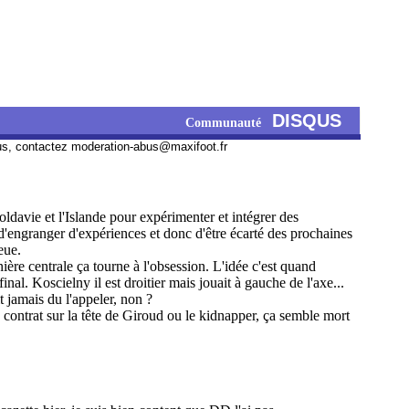
DISQUS
Communauté
us, contactez
moderation-abus@maxifoot.fr