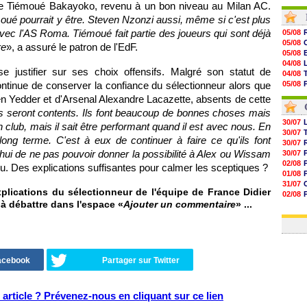
 de Tiémoué Bakayoko, revenu à un bon niveau au Milan AC.
05/08
05/08
moué pourrait y être. Steven Nzonzi aussi, même si c'est plus
05/08
vec l'AS Roma. Tiémoué fait partie des joueurs qui sont déjà
05/08
05/08
05/08
re
», a assuré le patron de l'EdF.
05/08
05/08
05/08
04/08
05/08
 justifier sur ses choix offensifs. Malgré son statut de
04/08
05/08
ntinue de conserver la confiance du sélectionneur alors que
05/08
05/08
04/08
n Yedder et d'Arsenal Alexandre Lacazette, absents de cette
05/08
04/08
05/08
ls seront contents. Ils font beaucoup de bonnes choses mais
05/08
30/07
en club, mais il sait être performant quand il est avec nous. En
05/08
30/07
 long terme. C'est à eux de continuer à faire ce qu'ils font
05/08
30/07
05/08
d'hui de ne pas pouvoir donner la possibilité à Alex ou Wissam
30/07
05/08
02/08
nnu. Des explications suffisantes pour calmer les sceptiques ?
01/08
31/07
lications du sélectionneur de l'équipe de France Didier
02/08
 à débattre dans l'espace «
Ajouter un commentaire
» ...
30/07
01/08
Facebook
Partager sur Twitter
article ? Prévenez-nous en cliquant sur ce lien