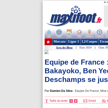
A r
OM
PSG
Lyon
Lille
Monaco
Chelsea
Ma
+ de clubs
Mercato
Ligue 1
L2/Coupes
Etran
Actu des Bleus
|
Euro 2024
|
Class. F
Equipe de France :
Bakayoko, Ben Yed
Deschamps se just
Par
Damien Da Silva
-
Equipe De France, Mise e
Taille du texte:
Email
I