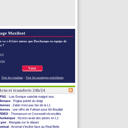
age Maxifoot
e va t-il faire mieux que Deschamps en équipe de
e ?
UI
NON
Voter
Voir les resultats
-
Voir les sondages précédents
Actu et transferts 24h/24
PSG
: Luis Enrique satisfait malgré tout
Monaco
: Pogba pointé du doigt
Rennes
: Zabiri n'est pas fan de la L1
Rennes
: une offre de Fulham pour Aït Boudlal
VIDEO
: Thomasson et Cresswell réconciliés
Dunkerque
: Nzonzi avait des pistes en L1
Lyon
: Mangala sur le départ
Amical
: Arsenal s'incline face au Real Betis