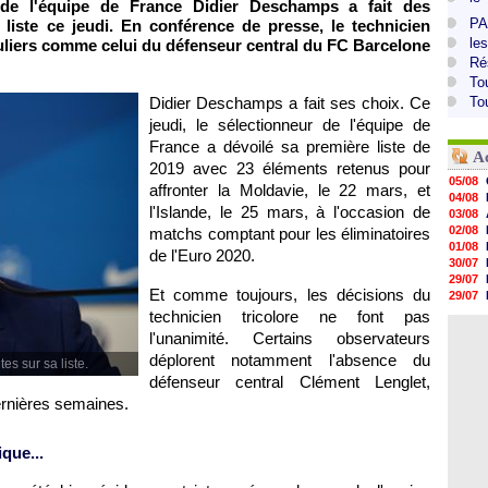
 de l'équipe de France Didier Deschamps a fait des
PA
liste ce jeudi. En conférence de presse, le technicien
le
culiers comme celui du défenseur central du FC Barcelone
Ré
To
Didier Deschamps a fait ses choix. Ce
To
jeudi, le sélectionneur de l'équipe de
France a dévoilé sa première liste de
A
2019 avec 23 éléments retenus pour
05/08
affronter la Moldavie, le 22 mars, et
04/08
l'Islande, le 25 mars, à l'occasion de
03/08
02/08
matchs comptant pour les éliminatoires
01/08
de l'Euro 2020.
30/07
29/07
Et comme toujours, les décisions du
29/07
29/07
technicien tricolore ne font pas
29/07
l'unanimité. Certains observateurs
28/07
déplorent notamment l'absence du
28/07
s sur sa liste.
28/07
défenseur central Clément Lenglet,
28/07
ernières semaines.
28/07
que...