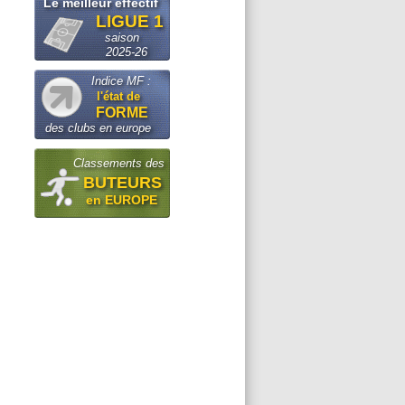
Le meilleur effectif
LIGUE 1
saison
2025-26
Indice MF :
l'état de
FORME
des clubs en europe
Classements des
BUTEURS
en EUROPE