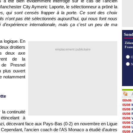
a été bien évidemment interrogé sur le cas de l'ancien
anchester City Aymeric Laporte, le sélectionneur a prôné la
es, qui sont censés frapper à la porte. Ce sont des choix
ils n'ont pas été sélectionnés aujourd'hui, qui nous font nous
hui d'expérience internationale, mais ça c'est un peu de ma
Sond
sa logique. En
Zidan
deux droitiers
Franc
emplacement publicitaire
es deux axe
O
frent de la
 de Presnel
n plus ouvert
que notamment
tte
00h06
05/08
05/08
la continuité
05/08
tincelant à
05/08
05/08
zi, décevant face aux Pays-Bas (0-2) en novembre en Ligue
05/08
 Cependant, l'ancien coach de l'AS Monaco a étudié d'autres
05/08