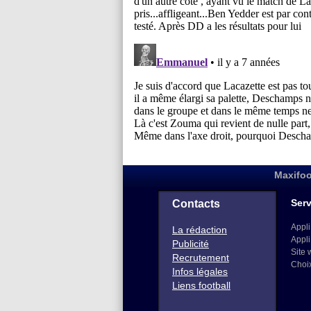
Maxifoo
Serv
Contacts
Appli
La rédaction
Appli
Publicité
Site 
Recrutement
Choi
Infos légales
Liens football