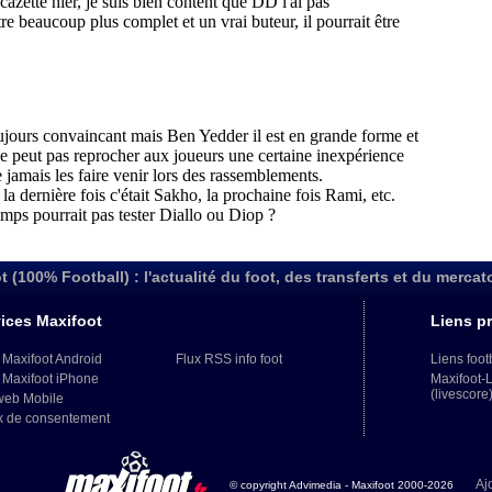
t (100% Football) : l'actualité du foot, des transferts et du mercat
ices Maxifoot
Liens pr
 Maxifoot Android
Flux RSS info foot
Liens foot
 Maxifoot iPhone
Maxifoot-
(livescore
web Mobile
x de consentement
Aj
© copyright Advimedia - Maxifoot 2000-2026