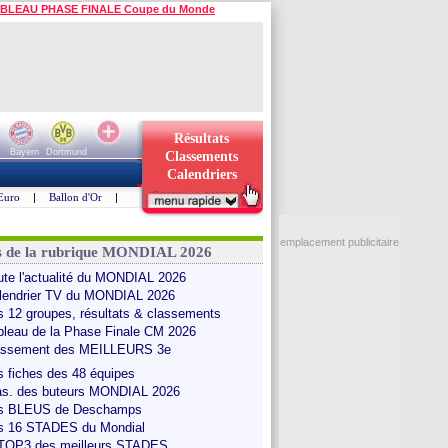
BLEAU PHASE FINALE Coupe du Monde
Résultats
Bayern
Dortmund
Classements
Calendriers
Euro
|
Ballon d'Or
|
emplacement publicitaire
s de la rubrique MONDIAL 2026
ute l'actualité du MONDIAL 2026
lendrier TV du MONDIAL 2026
s 12 groupes, résultats & classements
bleau de la Phase Finale CM 2026
assement des MEILLEURS 3e
s fiches des 48 équipes
as. des buteurs MONDIAL 2026
s BLEUS de Deschamps
s 16 STADES du Mondial
 TOP3 des meilleurs STADES