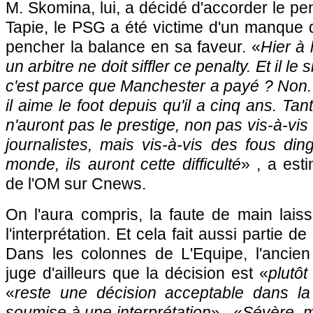
M. Skomina, lui, a décidé d'accorder le pe
Tapie, le PSG a été victime d'un manque d
pencher la balance en sa faveur. «
Hier à 
un arbitre ne doit siffler ce penalty. Et il le
c'est parce que Manchester a payé ? Non. C
il aime le foot depuis qu'il a cinq ans. Tant
n'auront pas le prestige, non pas vis-à-vi
journalistes, mais vis-à-vis des fous di
monde, ils auront cette difficulté
» , a est
de l'OM sur Cnews.
On l'aura compris, la faute de main lais
l'interprétation. Et cela fait aussi partie de
Dans les colonnes de L'Equipe, l'ancien 
juge d'ailleurs que la décision est «
plutôt
«
reste une décision acceptable dans la
soumise à une interprétation
» . «
Sévère, 