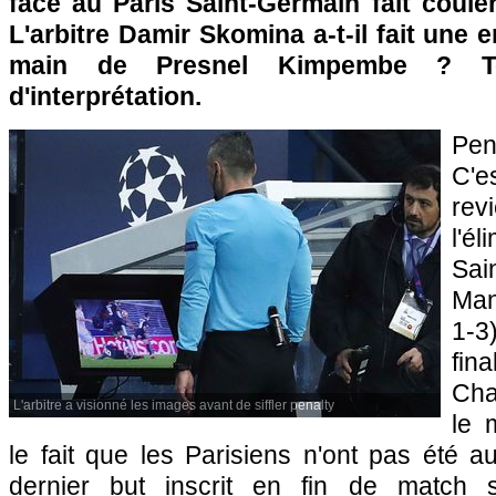
face au Paris Saint-Germain fait coule
L'arbitre Damir Skomina a-t-il fait une e
main de Presnel Kimpembe ? To
d'interprétation.
Pen
C'e
re
l'é
Sai
Man
1-3
fin
Cha
L'arbitre a visionné les images avant de siffler penalty
le 
le fait que les Parisiens n'ont pas été a
dernier but inscrit en fin de match 