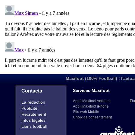
Maxifoot (100% Football) : l'actua
Services Maxifoot
Contacts
Appli Maxifoot Android
Flu
La rédaction
Appli Maxifoot iPhone
Publicité
Site web Mobile
Recrutement
Choix de consentement
Infos légales
Liens football