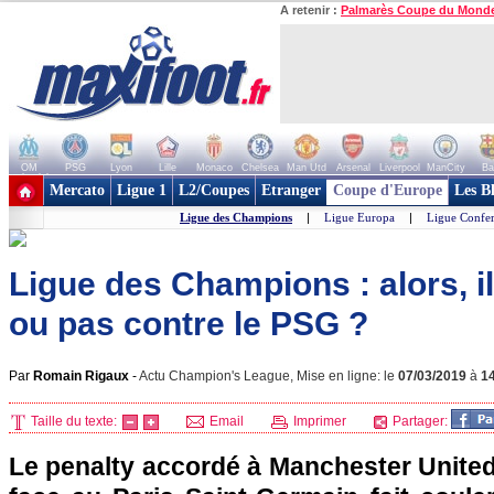
A retenir :
Palmarès Coupe du Mond
OM
PSG
Lyon
Lille
Monaco
Chelsea
Man Utd
Arsenal
Liverpool
ManCity
Ba
+ de clubs
Mercato
Ligue 1
L2/Coupes
Etranger
Coupe d'Europe
Les B
Ligue des Champions
|
Ligue Europa
|
Ligue Confe
Ligue des Champions : alors, il
ou pas contre le PSG ?
Par
Romain Rigaux
-
Actu Champion's League, Mise en ligne: le
07/03/2019
à
1
Taille du texte:
Email
Imprimer
Partager:
Le penalty accordé à Manchester United