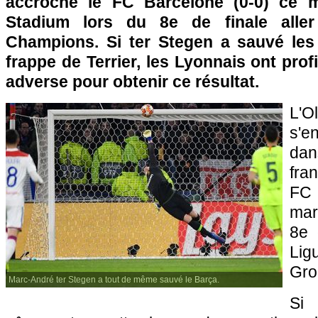
accroché le FC Barcelone (0-0) ce 
Stadium lors du 8e de finale alle
Champions. Si ter Stegen a sauvé les
frappe de Terrier, les Lyonnais ont prof
adverse pour obtenir ce résultat.
L'O
s'e
dan
fra
FC 
mar
8e 
Lig
Gro
Marc-André ter Stegen a tout de même sauvé le Barça.
Si