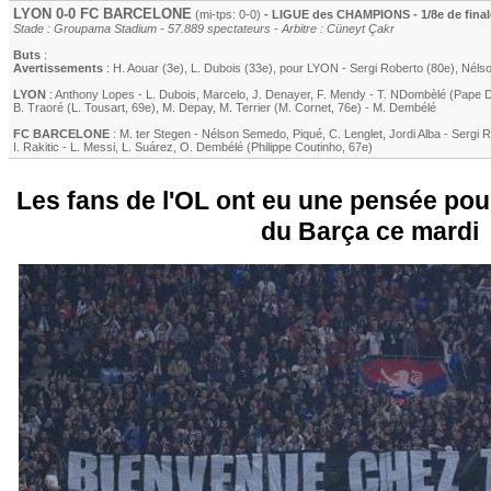
LYON
0-0
FC BARCELONE
(mi-tps: 0-0)
- LIGUE des CHAMPIONS - 1/8e de final
Stade : Groupama Stadium - 57.889 spectateurs - Arbitre : Cüneyt Çakr
Buts
:
Avertissements
:
H. Aouar
(3e)
,
L. Dubois
(33e)
, pour
LYON
-
Sergi Roberto
(80e)
,
Néls
LYON
:
Anthony Lopes
-
L. Dubois
,
Marcelo
,
J. Denayer
,
F. Mendy
-
T. NDombèlé
(
Pape D
B. Traoré
(
L. Tousart
, 69e)
,
M. Depay
,
M. Terrier
(
M. Cornet
, 76e)
-
M. Dembélé
FC BARCELONE
:
M. ter Stegen
-
Nélson Semedo
,
Piqué
,
C. Lenglet
,
Jordi Alba
-
Sergi 
I. Rakitic
-
L. Messi
,
L. Suárez
,
O. Dembélé
(
Philippe Coutinho
, 67e)
Les fans de l'OL ont eu une pensée pour
du Barça ce mardi