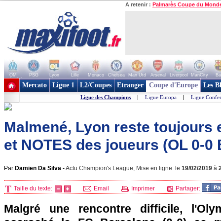
A retenir :
Palmarès Coupe du Mond
OM
PSG
Lyon
Lille
Monaco
Chelsea
Man Utd
Arsenal
Liverpool
ManCity
Ba
+ de clubs
Mercato
Ligue 1
L2/Coupes
Etranger
Coupe d'Europe
Les B
Ligue des Champions
|
Ligue Europa
|
Ligue Confe
Malmené, Lyon reste toujours e
et NOTES des joueurs (OL 0-0 
Par
Damien Da Silva
-
Actu Champion's League, Mise en ligne: le
19/02/2019
à
Taille du texte:
Email
Imprimer
Partager:
Malgré une rencontre difficile, l'Ol