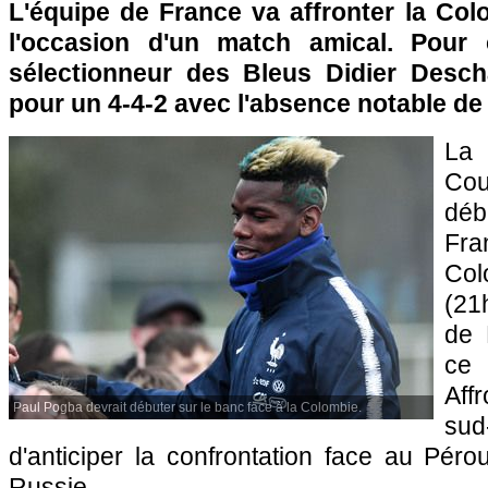
L'équipe de France va affronter la Col
l'occasion d'un match amical. Pour c
sélectionneur des Bleus Didier Desch
pour un 4-4-2 avec l'absence notable de
La 
Co
dé
Fr
Col
(21
de 
ce
Aff
Paul Pogba devrait débuter sur le banc face à la Colombie.
su
d'anticiper la confrontation face au Pér
Russie.