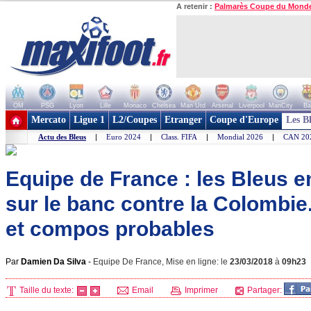
A retenir :
Palmarès Coupe du Mond
OM
PSG
Lyon
Lille
Monaco
Chelsea
Man Utd
Arsenal
Liverpool
ManCity
Ba
+ de clubs
Mercato
Ligue 1
L2/Coupes
Etranger
Coupe d'Europe
Les B
Actu des Bleus
|
Euro 2024
|
Class. FIFA
|
Mondial 2026
|
CAN 20
Equipe de France : les Bleus e
sur le banc contre la Colombie.
et compos probables
Par
Damien Da Silva
-
Equipe De France, Mise en ligne: le
23/03/2018
à
09h23
Taille du texte:
Email
Imprimer
Partager: