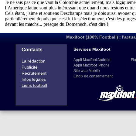
Maxifoot (100% Football) : l'actua
Services Maxifoot
Contacts
Appli Maxifoot Android
Flu
La rédaction
Appli Maxifoot iPhone
Publicité
Site web Mobile
Recrutement
Choix de consentement
Infos légales
Liens football