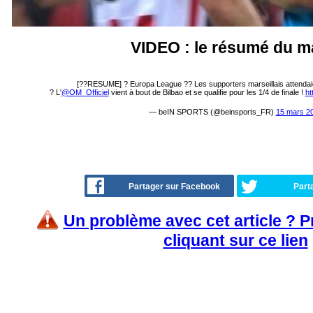
VIDEO : le résumé du m
[??RESUME] ? Europa League ?? Les supporters marseillais attendaie
? L'
@OM_Officiel
vient à bout de Bilbao et se qualifie pour les 1/4 de finale !
ht
— beIN SPORTS (@beinsports_FR)
15 mars 2
Partager sur Facebook
Part
Un problème avec cet article ? 
cliquant sur ce lien