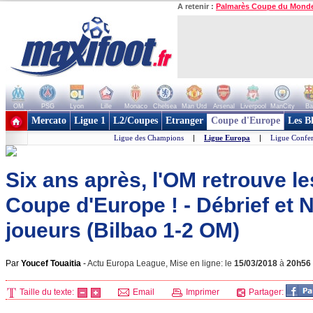
A retenir :
Palmarès Coupe du Mond
OM
PSG
Lyon
Lille
Monaco
Chelsea
Man Utd
Arsenal
Liverpool
ManCity
Ba
+ de clubs
Mercato
Ligue 1
L2/Coupes
Etranger
Coupe d'Europe
Les B
Ligue des Champions
|
Ligue Europa
|
Ligue Confe
Six ans après, l'OM retrouve le
Coupe d'Europe ! - Débrief et
joueurs (Bilbao 1-2 OM)
Par
Youcef Touaitia
-
Actu Europa League, Mise en ligne: le
15/03/2018
à
20h56
Taille du texte:
Email
Imprimer
Partager: