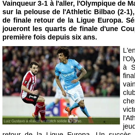
Vainqueur 3-1 à l'aller, l'Olympique de M
sur la pelouse de l'Athletic Bilbao (2-1),
de finale retour de la Ligue Europa. S
joueront les quarts de finale d'une Co
première fois depuis six ans.
L'e
l'O
à S
fin
vain
clu
ch
vict
l'At
Luiz Gustavo a réalisé un match solide à Bilbao.
jeud
retour de la Ligue Europa. Un succès