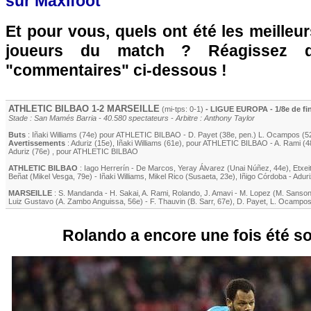
sur Maxifoot
Et pour vous, quels ont été les meilleu
joueurs du match ? Réagissez 
"commentaires" ci-dessous !
ATHLETIC BILBAO
1-2
MARSEILLE
(mi-tps: 0-1)
- LIGUE EUROPA - 1/8e de fi
Stade : San Mamés Barria - 40.580 spectateurs - Arbitre : Anthony Taylor
Buts
:
Iñaki Williams
(74e) pour
ATHLETIC BILBAO
-
D. Payet
(38e, pen.)
L. Ocampos
(5
Avertissements
:
Aduriz
(15e)
,
Iñaki Williams
(61e)
, pour
ATHLETIC BILBAO
-
A. Rami
(4
Aduriz
(76e)
, pour
ATHLETIC BILBAO
ATHLETIC BILBAO
:
Iago Herrerín
-
De Marcos
,
Yeray Álvarez
(
Unai Núñez
, 44e)
,
Etxei
Beñat
(
Mikel Vesga
, 79e)
-
Iñaki Williams
,
Mikel Rico
(
Susaeta
, 23e)
,
Iñigo Córdoba
-
Aduri
MARSEILLE
:
S. Mandanda
-
H. Sakai
,
A. Rami
,
Rolando
,
J. Amavi
-
M. Lopez
(
M. Sanso
Luiz Gustavo
(
A. Zambo Anguissa
, 56e)
-
F. Thauvin
(
B. Sarr
, 67e)
,
D. Payet
,
L. Ocampo
Rolando a encore une fois été so