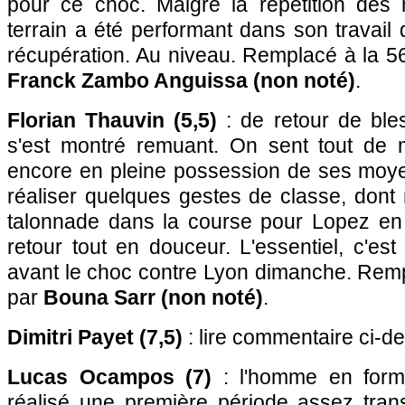
pour ce choc. Malgré la répétition des 
terrain a été performant dans son travail
récupération. Au niveau. Remplacé à la 5
Franck Zambo Anguissa (non noté)
.
Florian Thauvin (5,5)
: de retour de bless
s'est montré remuant. On sent tout de 
encore en pleine possession de ses moyen
réaliser quelques gestes de classe, dont
talonnade dans la course pour Lopez en
retour tout en douceur. L'essentiel, c'est
avant le choc contre Lyon dimanche. Remp
par
Bouna Sarr (non noté)
.
Dimitri Payet (7,5)
: lire commentaire ci-d
Lucas Ocampos (7)
: l'homme en forme
réalisé une première période assez trans