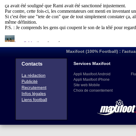
Maxifoot (100% Football) : l'actua
Services Maxifoot
Contacts
Appli Maxifoot Android
Flu
La rédaction
Appli Maxifoot iPhone
Publicité
Site web Mobile
Recrutement
Choix de consentement
Infos légales
Liens football