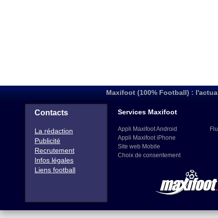
Maxifoot (100% Football) : l'actua
Services Maxifoot
Contacts
Appli Maxifoot Android
Flu
La rédaction
Appli Maxifoot iPhone
Publicité
Site web Mobile
Recrutement
Choix de consentement
Infos légales
Liens football