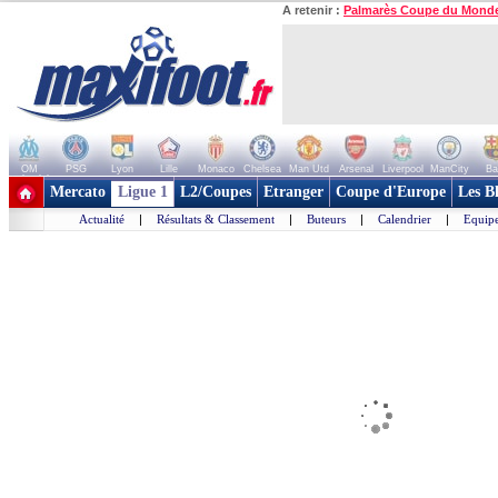
A retenir :
Palmarès Coupe du Mond
OM
PSG
Lyon
Lille
Monaco
Chelsea
Man Utd
Arsenal
Liverpool
ManCity
Ba
+ de clubs
Mercato
Ligue 1
L2/Coupes
Etranger
Coupe d'Europe
Les B
Actualité
|
Résultats & Classement
|
Buteurs
|
Calendrier
|
Equipe