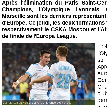
Après l'élimination du Paris Saint-G
Champions, l'Olympique Lyonnais 
Marseille sont les derniers représentan
d'Europe. Ce jeudi, les deux formations 
respectivement le CSKA Moscou et l'Ath
de finale de l'Europa League.
L'O
l'O
sont
Apr
eur
Ger
Ch
clu
der
Les Marseillais veulent faire la différence dès ce jeudi.
fra