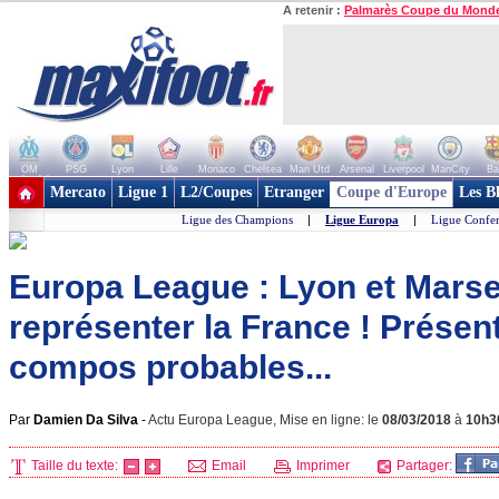
A retenir :
Palmarès Coupe du Mond
OM
PSG
Lyon
Lille
Monaco
Chelsea
Man Utd
Arsenal
Liverpool
ManCity
Ba
+ de clubs
Mercato
Ligue 1
L2/Coupes
Etranger
Coupe d'Europe
Les B
Ligue des Champions
|
Ligue Europa
|
Ligue Confe
Europa League : Lyon et Marse
représenter la France ! Présent
compos probables...
Par
Damien Da Silva
-
Actu Europa League, Mise en ligne: le
08/03/2018
à
10h3
Taille du texte:
Email
Imprimer
Partager: