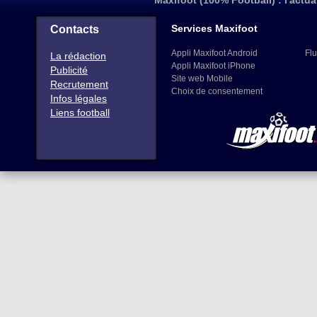
Maxifoot (100% Football) : l'actua
Services Maxifoot
Contacts
Appli Maxifoot Android
Flu
La rédaction
Appli Maxifoot iPhone
Publicité
Site web Mobile
Recrutement
Choix de consentement
Infos légales
Liens football