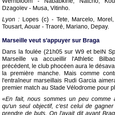
Wernbloom - Nababkine, Natcho, Kout
Dzagoïev - Musa, Vitinho.
Lyon :
Lopes (c) - Tete, Marcelo, More
Tousart, Aouar - Traoré, Mariano, Depay.
Marseille veut s'appuyer sur Braga
Dans la foulée (21h05 sur W9 et beIN Spo
Marseille va accueillir l'Athletic Bi
précédent, le club phocéen aura le désava
la première manche. Mais comme contr
l'entraîneur marseillais Rudi Garcia aimera
premier match au Stade Vélodrome pour plie
«
En fait, nous sommes un peu comme av
qu'un seul objectif, c'est celui de gagne
prendre de buts. On l'avait dit avant Brag