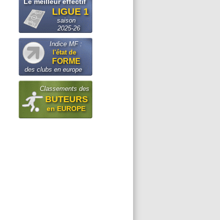
Le meilleur effectif
LIGUE 1
saison
2025-26
Indice MF :
l'état de
FORME
des clubs en europe
Classements des
BUTEURS
en EUROPE