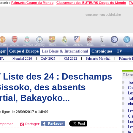
etenir :
Palmarès Coupe du Monde
-
Classement des BUTEURS Coupe du Monde
-
TA
emplacement publicitaire
n Utd
Arsenal
Liverpool
ManCity
Barca
Real
Atletico
Milan
Juve
Inter
Naples
ger
Coupe d'Europe
Les Bleus & International
Chroniques
TV
+
IFA
|
Mondial 2026
|
CAN 2025
|
CM 2022
|
Palmarès Mondial
|
Palmarès 
/ Liste des 24 : Deschamps
Lien
To
Sissoko, des absents
Ca
Le
tial, Bakayoko...
Ta
cl
Le
 ligne: le
28/09/2017
à
14h09
Cl
Le
mprimer
Partager:
Le
le