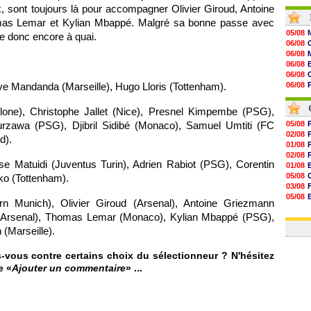
, sont toujours là pour accompagner Olivier Giroud, Antoine
20h30
20h01
mas Lemar et Kylian Mbappé. Malgré sa bonne passe avec
19h18
05/08
e donc encore à quai.
19h09
06/08
18h48
06/08
18h37
06/08
18h29
06/08
17h58
e Mandanda (Marseille), Hugo Lloris (Tottenham).
06/08
17h46
06/08
17h32
06/08
ne), Christophe Jallet (Nice), Presnel Kimpembe (PSG),
17h16
16h59
urzawa (PSG), Djibril Sidibé (Monaco), Samuel Umtiti (FC
05/08
16h37
02/08
d).
16h33
01/08
16h27
02/08
e Matuidi (Juventus Turin), Adrien Rabiot (PSG), Corentin
16h22
01/08
05/08
ko (Tottenham).
03/08
05/08
 Munich), Olivier Giroud (Arsenal), Antoine Griezmann
03/08
e (Arsenal), Thomas Lemar (Monaco), Kylian Mbappé (PSG),
03/08
 (Marseille).
-vous contre certains choix du sélectionneur ? N'hésitez
e «
Ajouter un commentaire
» ...