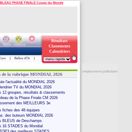
BLEAU PHASE FINALE Coupe du Monde
Résultats
Bayern
Dortmund
Classements
Calendriers
Euro
|
Ballon d'Or
|
emplacement publicitaire
s de la rubrique MONDIAL 2026
ute l'actualité du MONDIAL 2026
lendrier TV du MONDIAL 2026
s 12 groupes, résultats & classements
bleau de la Phase Finale CM 2026
assement des MEILLEURS 3e
s fiches des 48 équipes
as. des buteurs MONDIAL 2026
s BLEUS de Deschamps
s 16 STADES du Mondial
 TOP3 des meilleurs STADES