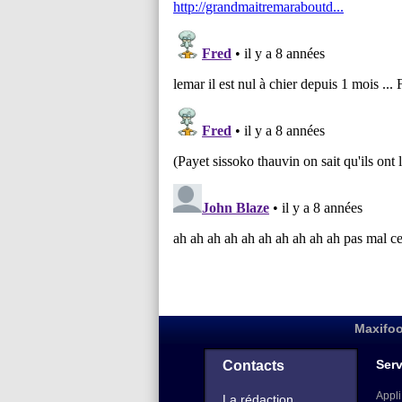
Maxifoo
Serv
Contacts
Appli
La rédaction