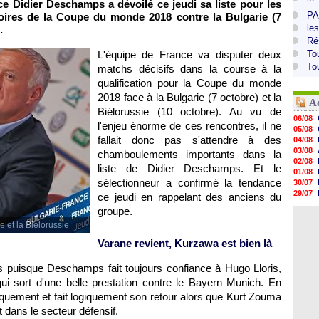
ce Didier Deschamps a dévoilé ce jeudi sa liste pour les
PA
oires de la Coupe du monde 2018 contre la Bulgarie (7
le
.
Ré
L'équipe de France va disputer deux
To
To
matchs décisifs dans la course à la
qualification pour la Coupe du monde
2018 face à la Bulgarie (7 octobre) et la
A
Biélorussie (10 octobre). Au vu de
06/08
l'enjeu énorme de ces rencontres, il ne
05/08
fallait donc pas s'attendre à des
04/08
03/08
chamboulements importants dans la
02/08
liste de Didier Deschamps. Et le
01/08
sélectionneur a confirmé la tendance
30/07
29/07
ce jeudi en rappelant des anciens du
29/07
groupe.
29/07
 et la Biélorussie
29/07
28/07
Varane revient, Kurzawa est bien là
28/07
28/07
s puisque Deschamps fait toujours confiance à Hugo Lloris,
28/07
i sort d'une belle prestation contre le Bayern Munich. En
quement et fait logiquement son retour alors que Kurt Zouma
 dans le secteur défensif.