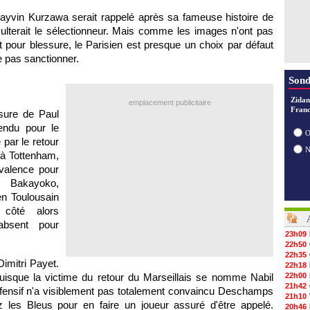
 Layvin Kurzawa serait rappelé après sa fameuse histoire de
nsulterait le sélectionneur. Mais comme les images n'ont pas
 pour blessure, le Parisien est presque un choix par défaut
 pas sanctionner.
Sond
Zidan
emplacement publicitaire
Franc
ssure de Paul
endu pour le
O
par le retour
à Tottenham,
valence pour
 Bakayoko,
en Toulousain
côté alors
bsent pour
23h09
22h50
22h35
imitri Payet.
22h18
isque la victime du retour du Marseillais se nomme Nabil
22h00
21h42
offensif n'a visiblement pas totalement convaincu Deschamps
21h10
z les Bleus pour en faire un joueur assuré d'être appelé.
20h46