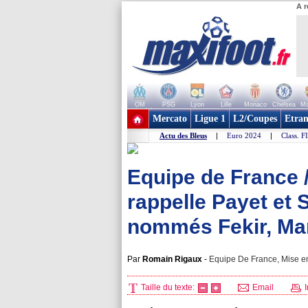
A r
OM
PSG
Lyon
Lille
Monaco
Chelsea
Ma
+ de clubs
Mercato
Ligue 1
L2/Coupes
Etran
Actu des Bleus
|
Euro 2024
|
Class. F
Equipe de France 
rappelle Payet et 
nommés Fekir, Mar
Par
Romain Rigaux
-
Equipe De France, Mise en
Taille du texte:
Email
I