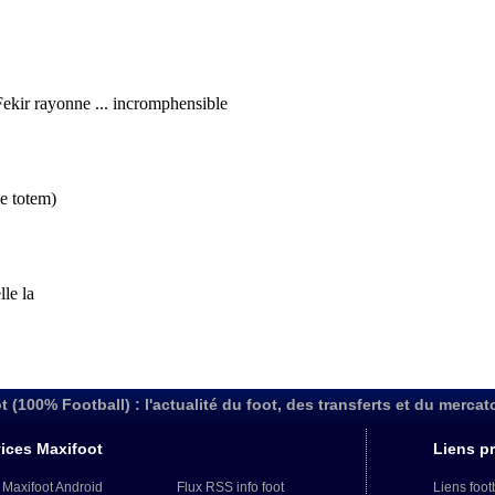
t (100% Football) : l'actualité du foot, des transferts et du mercat
ices Maxifoot
Liens pr
 Maxifoot Android
Flux RSS info foot
Liens foot