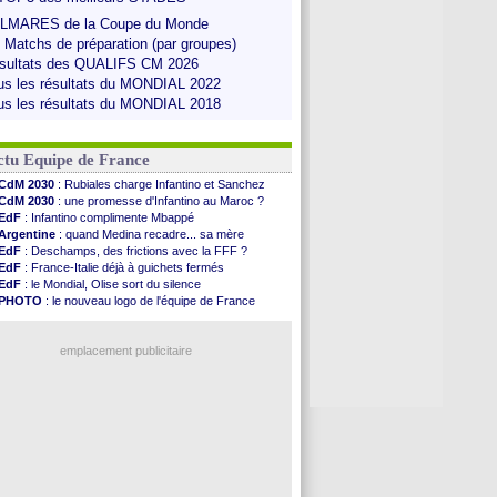
LMARES de la Coupe du Monde
s Matchs de préparation (par groupes)
sultats des QUALIFS CM 2026
us les résultats du MONDIAL 2022
us les résultats du MONDIAL 2018
ctu Equipe de France
CdM 2030
: Rubiales charge Infantino et Sanchez
CdM 2030
: une promesse d'Infantino au Maroc ?
EdF
: Infantino complimente Mbappé
Argentine
: quand Medina recadre... sa mère
EdF
: Deschamps, des frictions avec la FFF ?
EdF
: France-Italie déjà à guichets fermés
EdF
: le Mondial, Olise sort du silence
PHOTO
: le nouveau logo de l'équipe de France
EdF
: Trezeguet valide le choix Zidane
EdF
: Zidane et l'argent, les mots de Diallo
EdF
: Zidane pense déjà à un retour de Mendy
emplacement publicitaire
EdF
: le message de Mbappé à Zidane
EdF
: les mots de Genesio pour Zidane
VIDEO
: Zidane a rencontré les supporters
EdF
: Zidane soutient Christophe Gleizes
Voir toutes les brèves