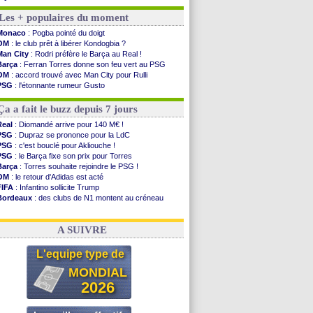
OM
: un nouveau prétendant pour Højbjerg
Les + populaires du moment
Brest
: un gardien norvégien en approche ?
OM
: McCourt a versé 120 M€ en 2026
Monaco
: Pogba pointé du doigt
PSG
: 4 retours dans le groupe face à Man Utd ...
OM
: le club prêt à libérer Kondogbia ?
Nice
: Kevin Carlos va partir en Italie
Man City
: Rodri préfère le Barça au Real !
L1
: prison avec sursis requis contre un arbitre
Barça
: Ferran Torres donne son feu vert au PSG
Leganés
: c'est signé pour Luca Zidane (off.)
OM
: accord trouvé avec Man City pour Rulli
Atletico
: Ruggeri en route pour Aston Villa
PSG
: l'étonnante rumeur Gusto
Monaco
: Filipe Luis soutient Biereth
OM
: une offre pour Bulka
Lyon
: Mangala prêté à Getafe (officiel)
Ouganda
: Owori battu à mort à Kampala
Ça a fait le buzz depuis 7 jours
PSG
: Nsoki va signer en Croatie
Arsenal
: Naples vise Gabriel Jesus
Real
: Diomandé arrive pour 140 M€ !
Real
: Mastantuono prêté à la Fiorentina (off.)
PSG
: Dupraz se prononce pour la LdC
Man City
: accord avec le Barça pour Rodri ?
PSG
: c'est bouclé pour Akliouche !
Rennes
: Haise a prolongé (officiel)
PSG
: le Barça fixe son prix pour Torres
Palace
: Tomiyasu a convaincu (officiel)
Barça
: Torres souhaite rejoindre le PSG !
OM
: le retour d'Adidas est acté
Voir les brèves précédentes
FIFA
: Infantino sollicite Trump
Bordeaux
: des clubs de N1 montent au créneau
Argentine
: quand Medina recadre... sa mère
Real
: le démenti de Leipzig pour Diomandé
A SUIVRE
L'equipe type de
MONDIAL
2026