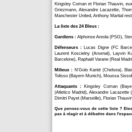
Kingsley Coman et Florian Thauvin, eux
Griezmann, Alexandre Lacazette, Tho
Manchester United, Anthony Martial rest
La liste des 24 Bleus :
Gardiens :
Alphonse Areola (PSG), Stev
Défenseurs :
Lucas Digne (FC Barcelo
Laurent Koscielny (Arsenal), Layvin K
Barcelone), Raphaël Varane (Real Madri
Milieux :
N'Golo Kanté (Chelsea), Blais
Tolisso (Bayern Munich), Moussa Sisso
Attaquants :
Kingsley Coman (Bayern
(Atletico Madrid), Alexandre Lacazett
Dimitri Payet (Marseille), Florian Thauvin
Que pensez-vous de cette liste ? Etes
pas à réagir et à débattre dans l'espac