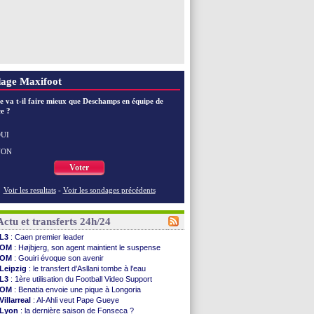
age Maxifoot
e va t-il faire mieux que Deschamps en équipe de
e ?
UI
NON
Voter
Voir les resultats
-
Voir les sondages précédents
Actu et transferts 24h/24
L3
: Caen premier leader
OM
: Højbjerg, son agent maintient le suspense
OM
: Gouiri évoque son avenir
Leipzig
: le transfert d'Asllani tombe à l'eau
L3
: 1ère utilisation du Football Video Support
OM
: Benatia envoie une pique à Longoria
Villarreal
: Al-Ahli veut Pape Gueye
Lyon
: la dernière saison de Fonseca ?