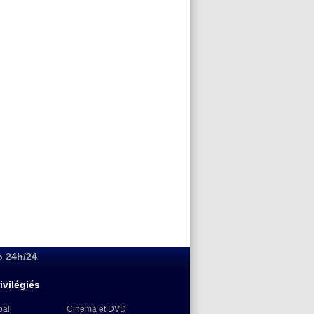
o 24h/24
ivilégiés
ball
Cinema et DVD