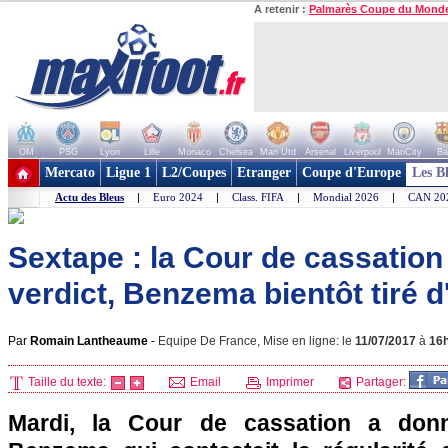
A retenir :
Palmarès Coupe du Mond
OM
PSG
Lyon
Lille
Monaco
Chelsea
Man Utd
Arsenal
Liverpool
ManCity
Ba
+ de clubs
Mercato
Ligue 1
L2/Coupes
Etranger
Coupe d'Europe
Les B
Actu des Bleus
|
Euro 2024
|
Class. FIFA
|
Mondial 2026
|
CAN 20
Sextape : la Cour de cassation
verdict, Benzema bientôt tiré d'
Par
Romain Lantheaume
-
Equipe De France, Mise en ligne: le
11/07/2017
à
16
Taille du texte:
Email
Imprimer
Partager:
Mardi, la Cour de cassation a don