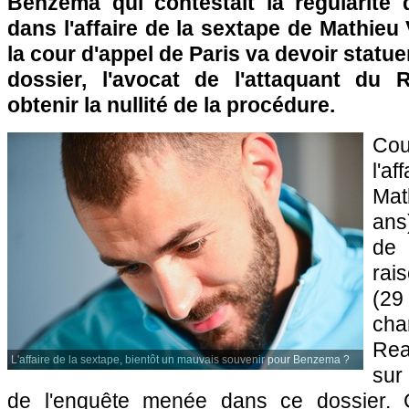
Benzema qui contestait la régularité
dans l'affaire de la sextape de Mathieu
la cour d'appel de Paris va devoir statu
dossier, l'avocat de l'attaquant du 
obtenir la nullité de la procédure.
Cou
l'af
Mat
ans
de 
rai
(29
cha
Rea
L'affaire de la sextape, bientôt un mauvais souvenir pour Benzema ?
sur 
de l'enquête menée dans ce dossier. C