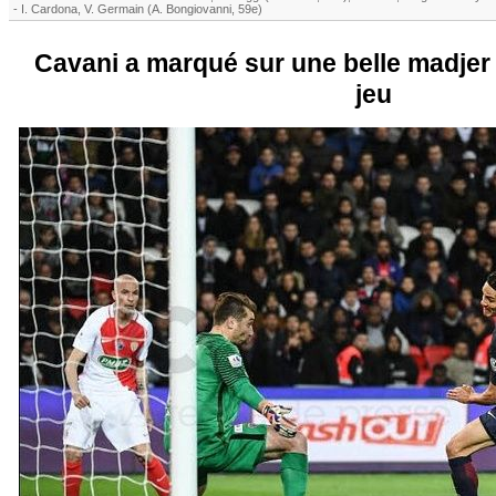
-
I. Cardona
,
V. Germain
(
A. Bongiovanni
, 59e)
Cavani a marqué sur une belle madjer 
jeu