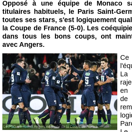
Opposé à une équipe de Monaco s
titulaires habituels, le Paris Saint-Germ
toutes ses stars, s'est logiquement quali
la Coupe de France (5-0). Les coéquipie
dans tous les bons coups, ont main
avec Angers.
Ce
l'é
La 
raj
en 
de
rem
log
Par
Le PSG retrouvera Angers en finale de la Coupe de France.
Le 