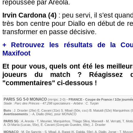
repoussée par Areola.
Irvin Cardona (4)
: peu servi, il s'est qua
très bon centre pour Diallo en début de ren
transformer en passe décisive.
+ Retrouvez les résultats de la Co
Maxifoot
Et pour vous, quels ont été les meilleu
joueurs du match ? Réagissez 
"commentaires" ci-dessous !
PARIS SG
5-0
MONACO
(mi-tps: 2-0)
- FRANCE - Coupe de France / 1/2e journé
Stade : Parc des Princes - 47.298 spectateurs - Arbitre : C. Turpin
Buts
:
J. Draxler
(26e)
E. Cavani
(31e)
S. Mbaé
(50e, csc)
B. Matuidi
(52e)
Marquinhos
(
Avertissements
: -
A. Diallo
(84e)
, pour
MONACO
PARIS SG
:
A. Areola
-
T. Meunier
,
Marquinhos
,
Thiago Silva
,
Maxwell
-
M. Verratti
,
T. Mott
Á. Di María
(
Lucas
, 55e)
,
E. Cavani
(
Gonçalo Guedes
, 69e)
,
J. Draxler
MONACO
:
M. De Sanctis
-
S. Mbaé
,
A. Raggi
(
K. Dabila
, 59e)
,
A. Diallo
,
Jorge
-
T. Muyu