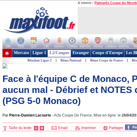
A retenir :
Palmarès Coupe du Mond
OM
PSG
Lyon
Lille
Monaco
Chelsea
Man Utd
Arsenal
Liverpool
ManCity
Ba
+ de clubs
Mercato
Ligue 1
L2/Coupes
Etranger
Coupe d'Europe
Les B
Résultats Ligue 2
|
Résus National
|
Résus Coupe de France
|
Rés
Face à l'équipe C de Monaco, P
aucun mal - Débrief et NOTES 
(PSG 5-0 Monaco)
Par
Pierre-Damien Lacourte
-
Actu Coupe De France, Mise en ligne: le
26/04/20
Taille du texte:
Email
Imprimer
Partager: