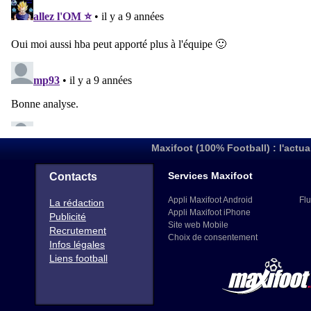
Maxifoot (100% Football) : l'actua
Services Maxifoot
Contacts
Appli Maxifoot Android
Flu
La rédaction
Appli Maxifoot iPhone
Publicité
Site web Mobile
Recrutement
Choix de consentement
Infos légales
Liens football