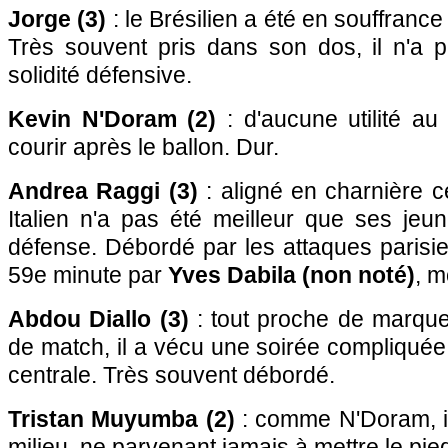
Jorge (3)
: le Brésilien a été en souffranc
Très souvent pris dans son dos, il n'a 
solidité défensive.
Kevin N'Doram (2)
: d'aucune utilité au m
courir après le ballon. Dur.
Andrea Raggi (3)
: aligné en charnière ce
Italien n'a pas été meilleur que ses jeu
défense. Débordé par les attaques parisi
59e minute par
Yves Dabila (non noté)
, m
Abdou Diallo (3)
: tout proche de marque
de match, il a vécu une soirée compliquée
centrale. Très souvent débordé.
Tristan Muyumba (2)
: comme N'Doram, il 
milieu, ne parvenant jamais à mettre le pied