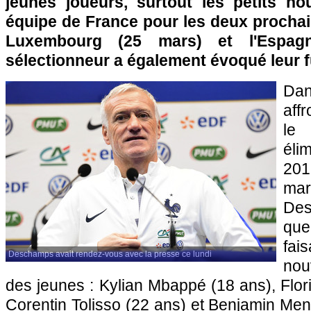
jeunes joueurs, surtout les petits n
équipe de France pour les deux prochai
Luxembourg (25 mars) et l'Espag
sélectionneur a également évoqué leur f
Da
aff
le
éli
201
mar
De
que
fa
Deschamps avait rendez-vous avec la presse ce lundi
nou
des jeunes : Kylian Mbappé (18 ans), Flor
Corentin Tolisso (22 ans) et Benjamin Men