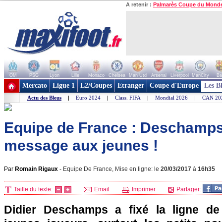
A retenir :
Palmarès Coupe du Mond
OM
PSG
Lyon
Lille
Monaco
Chelsea
Man Utd
Arsenal
Liverpool
ManCity
Ba
+ de clubs
Mercato
Ligue 1
L2/Coupes
Etranger
Coupe d'Europe
Les B
Actu des Bleus
|
Euro 2024
|
Class. FIFA
|
Mondial 2026
|
CAN 20
Equipe de France : Deschamps
message aux jeunes !
Par
Romain Rigaux
-
Equipe De France, Mise en ligne: le
20/03/2017
à
16h35
Taille du texte:
Email
Imprimer
Partager:
Didier Deschamps a fixé la ligne de