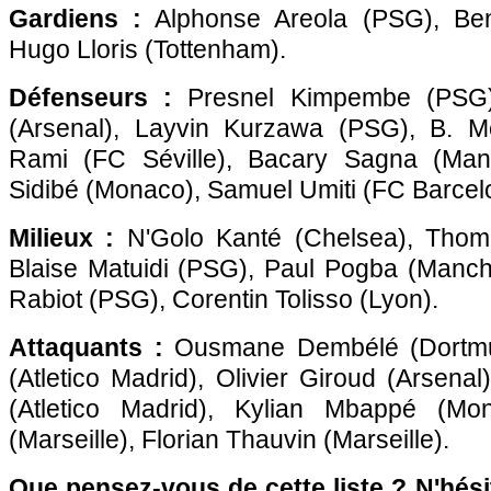
Gardiens :
Alphonse Areola (PSG), Beno
Hugo Lloris (Tottenham).
Défenseurs :
Presnel Kimpembe (PSG)
(Arsenal), Layvin Kurzawa (PSG), B. M
Rami (FC Séville), Bacary Sagna (Manch
Sidibé (Monaco), Samuel Umiti (FC Barcel
Milieux :
N'Golo Kanté (Chelsea), Tho
Blaise Matuidi (PSG), Paul Pogba (Manche
Rabiot (PSG), Corentin Tolisso (Lyon).
Attaquants :
Ousmane Dembélé (Dortmu
(Atletico Madrid), Olivier Giroud (Arsena
(Atletico Madrid), Kylian Mbappé (Mon
(Marseille), Florian Thauvin (Marseille).
Que pensez-vous de cette liste ? N'hésit