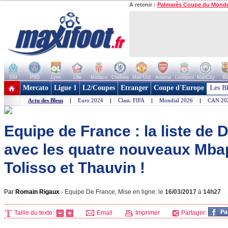
A retenir :
Palmarès Coupe du Mond
OM
PSG
Lyon
Lille
Monaco
Chelsea
Man Utd
Arsenal
Liverpool
ManCity
Ba
+ de clubs
Mercato
Ligue 1
L2/Coupes
Etranger
Coupe d'Europe
Les B
Actu des Bleus
|
Euro 2024
|
Class. FIFA
|
Mondial 2026
|
CAN 20
Equipe de France : la liste d
avec les quatre nouveaux Mba
Tolisso et Thauvin !
Par
Romain Rigaux
-
Equipe De France, Mise en ligne: le
16/03/2017
à
14h27
Taille du texte:
Email
Imprimer
Partager: