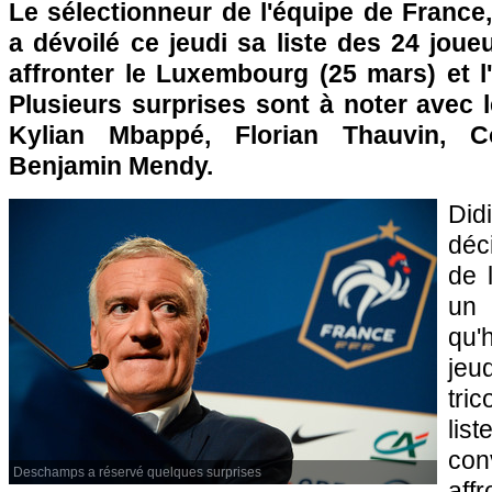
Le sélectionneur de l'équipe de France
a dévoilé ce jeudi sa liste des 24 jou
affronter le Luxembourg (25 mars) et l
Plusieurs surprises sont à noter avec 
Kylian Mbappé, Florian Thauvin, Co
Benjamin Mendy.
Di
déci
de 
un 
qu'
jeu
tri
lis
co
Deschamps a réservé quelques surprises
aff