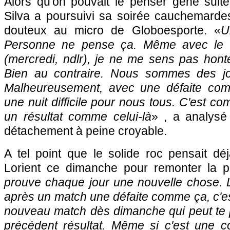
Alors qu'on pouvait le penser gêné suite
Silva a poursuivi sa soirée cauchemard
douteux au micro de Globoesporte. «
U
Personne ne pense ça. Même avec le rés
(mercredi, ndlr), je ne me sens pas hont
Bien au contraire. Nous sommes des jo
Malheureusement, avec une défaite comm
une nuit difficile pour nous tous. C'est co
un résultat comme celui-là
» , a analysé
détachement à peine croyable.
A tel point que le solide roc pensait d
Lorient ce dimanche pour remonter la p
prouve chaque jour une nouvelle chose. Le 
après un match une défaite comme ça, c'e
nouveau match dès dimanche qui peut te p
précédent résultat. Même si c'est une co