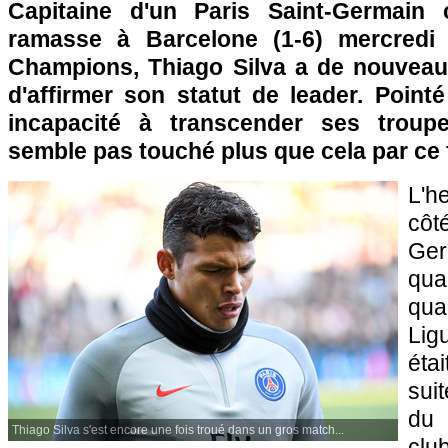
Capitaine d'un Paris Saint-Germain
ramasse à Barcelone (1-6) mercredi
Champions, Thiago Silva a de nouveau
d'affirmer son statut de leader. Point
incapacité à transcender ses troupe
semble pas touché plus que cela par ce f
L'h
côt
Ger
qua
qua
Li
éta
sui
du 
Thiago Silva s'est encore une fois troué dans un gros match...
clu