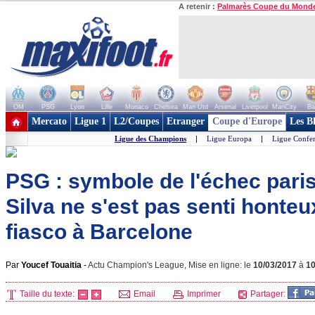
A retenir :
Palmarès Coupe du Mond
OM
PSG
Lyon
Lille
Monaco
Chelsea
Man Utd
Arsenal
Liverpool
ManCity
Ba
+ de clubs
Mercato
Ligue 1
L2/Coupes
Etranger
Coupe d'Europe
Les B
Ligue des Champions
|
Ligue Europa
|
Ligue Confe
PSG : symbole de l'échec paris
Silva ne s'est pas senti honteu
fiasco à Barcelone
Par
Youcef Touaitia
-
Actu Champion's League, Mise en ligne: le
10/03/2017
à
1
Taille du texte:
Email
Imprimer
Partager: