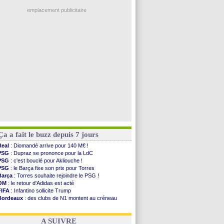
Ouganda
: Owori battu à mort à Kampala
PSG
: Nsoki va signer en Croatie
emplacement publicitaire
Arsenal
: Naples vise Gabriel Jesus
Real
: Mastantuono prêté à la Fiorentina (off.)
Man City
: accord avec le Barça pour Rodri ?
Rennes
: Haise a prolongé (officiel)
Palace
: Tomiyasu a convaincu (officiel)
Voir les brèves précédentes
Ça a fait le buzz depuis 7 jours
Real
: Diomandé arrive pour 140 M€ !
PSG
: Dupraz se prononce pour la LdC
PSG
: c'est bouclé pour Akliouche !
PSG
: le Barça fixe son prix pour Torres
Barça
: Torres souhaite rejoindre le PSG !
OM
: le retour d'Adidas est acté
FIFA
: Infantino sollicite Trump
Bordeaux
: des clubs de N1 montent au créneau
Argentine
: quand Medina recadre... sa mère
Real
: le démenti de Leipzig pour Diomandé
A SUIVRE