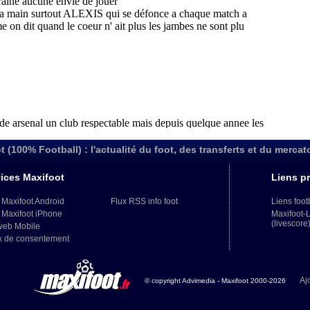
t (100% Football) : l'actualité du foot, des transferts et du mercat
ices Maxifoot
Liens pr
 Maxifoot Android
Flux RSS info foot
Liens foot
 Maxifoot iPhone
Maxifoot-
(livescore
web Mobile
x de consentement
Aj
© copyright Advimedia - Maxifoot 2000-2026