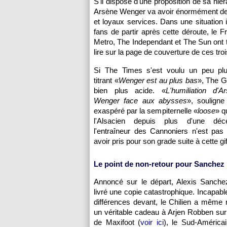
S'il dispose d'une proposition de sa hiér
Arsène Wenger va avoir énormément de 
et loyaux services. Dans une situation
fans de partir après cette déroute, le 
Metro, The Independant et The Sun ont 
lire sur la page de couverture de ces tro
Si The Times s'est voulu un peu plu
titrant «
Wenger est au plus bas
», The G
bien plus acide. «
L'humiliation d'A
Wenger face aux abysses
», souligne 
exaspéré par la sempiternelle «
loose
» q
l'Alsacien depuis plus d'une déc
l'entraîneur des Cannoniers n'est pas
avoir pris pour son grade suite à cette gif
Le point de non-retour pour Sanchez
Annoncé sur le départ, Alexis Sanche
livré une copie catastrophique. Incapabl
différences devant, le Chilien a même ré
un véritable cadeau à Arjen Robben sur
de Maxifoot (
voir ici
), le Sud-América