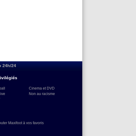
o 24h/24
ivilégiés
ball
Cinema et DVD
Live
Non au racisme
)
outer Maxifoot à vos favoris