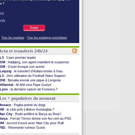
e ?
UI
NON
Voter
Voir les resultats
-
Voir les sondages précédents
Actu et transferts 24h/24
L3
: Caen premier leader
OM
: Højbjerg, son agent maintient le suspense
OM
: Gouiri évoque son avenir
Leipzig
: le transfert d'Asllani tombe à l'eau
L3
: 1ère utilisation du Football Video Support
OM
: Benatia envoie une pique à Longoria
Villarreal
: Al-Ahli veut Pape Gueye
Lyon
: la dernière saison de Fonseca ?
OM
: un nouveau prétendant pour Højbjerg
Les + populaires du moment
Brest
: un gardien norvégien en approche ?
OM
: McCourt a versé 120 M€ en 2026
Monaco
: Pogba pointé du doigt
PSG
: 4 retours dans le groupe face à Man Utd ...
OM
: le club prêt à libérer Kondogbia ?
Nice
: Kevin Carlos va partir en Italie
Man City
: Rodri préfère le Barça au Real !
L1
: prison avec sursis requis contre un arbitre
Barça
: Ferran Torres donne son feu vert au PSG
Leganés
: c'est signé pour Luca Zidane (off.)
OM
: accord trouvé avec Man City pour Rulli
Atletico
: Ruggeri en route pour Aston Villa
PSG
: l'étonnante rumeur Gusto
Monaco
: Filipe Luis soutient Biereth
OM
: une offre pour Bulka
Lyon
: Mangala prêté à Getafe (officiel)