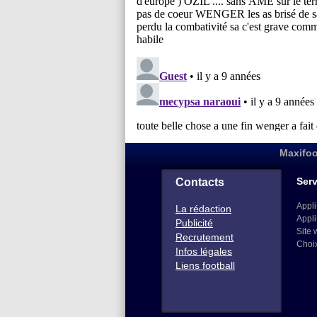
Maxifoo
Serv
Contacts
Appli
La rédaction
Appli
Publicité
Site 
Recrutement
Choi
Infos légales
Liens football