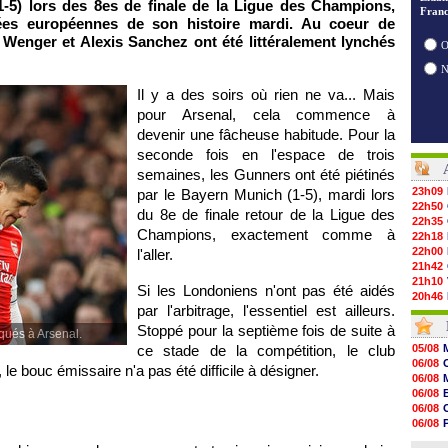
1-5) lors des 8es de finale de la Ligue des Champions,
Franc
ées européennes de son histoire mardi. Au coeur de
e Wenger et Alexis Sanchez ont été littéralement lynchés
O
Il y a des soirs où rien ne va... Mais
pour Arsenal, cela commence à
devenir une fâcheuse habitude. Pour la
seconde fois en l'espace de trois
semaines, les Gunners ont été piétinés
23h09
par le Bayern Munich (1-5), mardi lors
22h50
du 8e de finale retour de la Ligue des
22h35
Champions, exactement comme à
22h18
22h00
l'aller.
21h42
21h10
Si les Londoniens n'ont pas été aidés
20h46
par l'arbitrage, l'essentiel est ailleurs.
20h30
20h01
Stoppé pour la septième fois de suite à
ués à Arsenal.
19h18
ce stade de la compétition, le club
05/08
19h09
06/08
le bouc émissaire n'a pas été difficile à désigner.
18h48
06/08
18h37
06/08
18h29
06/08
17h58
06/08
17h46
06/08
17h32