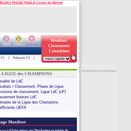
BLEAU PHASE FINALE Coupe du Monde
Résultats
Bayern
Dortmund
Classements
Calendriers
s C1
|
Palmarès C3
|
emplacement publicitaire
ns LIGUE des CHAMPIONS
tualité de LdC
sultats / Classement, Phase de Ligue
évisions de classement, Ligue LdC (xP)
assement buteurs LdC
lmarès de la Ligue des Champions
efficients UEFA
age Maxifoot
e va t-il faire mieux que Deschamps en équipe de