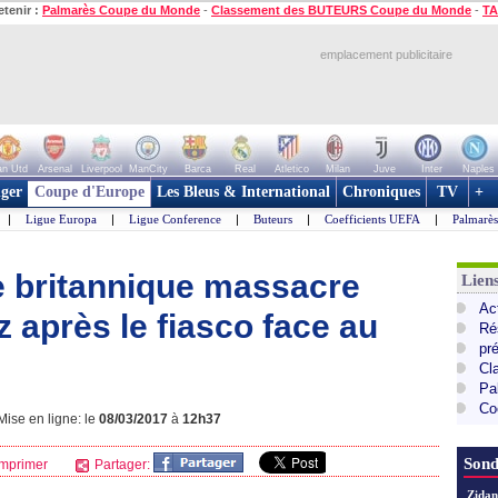
etenir :
Palmarès Coupe du Monde
-
Classement des BUTEURS Coupe du Monde
-
TA
emplacement publicitaire
n Utd
Arsenal
Liverpool
ManCity
Barca
Real
Atletico
Milan
Juve
Inter
Naples
ger
Coupe d'Europe
Les Bleus & International
Chroniques
TV
+
|
Ligue Europa
|
Ligue Conference
|
Buteurs
|
Coefficients UEFA
|
Palmarè
se britannique massacre
Lie
Ac
 après le fiasco face au
Ré
pr
Cl
Pa
Co
ise en ligne: le
08/03/2017
à
12h37
Sond
mprimer
Partager:
Zidan