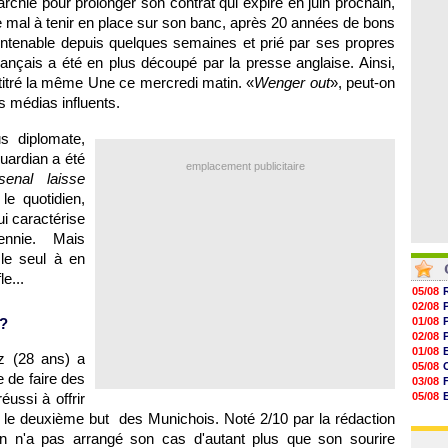
archie pour prolonger son contrat qui expire en juin prochain,
06/08
17h16
mal à tenir en place sur son banc, après 20 années de bons
16h59
 intenable depuis quelques semaines et prié par ses propres
16h37
16h33
Français a été en plus découpé par la presse anglaise. Ainsi,
16h27
titré la même Une ce mercredi matin. «
Wenger out
», peut-on
16h22
is médias influents.
s diplomate,
uardian a été
emplacement publicitaire
rsenal laisse
le quotidien,
ui caractérise
ennie. Mais
 le seul à en
le...
05/08
02/08
 ?
01/08
02/08
01/08
z (28 ans) a
05/08
e de faire des
03/08
ussi à offrir
05/08
03/08
 le deuxième but des Munichois. Noté 2/10 par la rédaction
03/08
in n'a pas arrangé son cas d'autant plus que son sourire