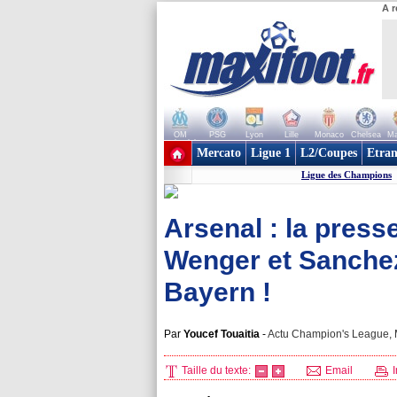
A r
OM
PSG
Lyon
Lille
Monaco
Chelsea
Ma
+ de clubs
Mercato
Ligue 1
L2/Coupes
Etran
Ligue des Champions
Arsenal : la pres
Wenger et Sanchez
Bayern !
Par
Youcef Touaitia
-
Actu Champion's League, M
Taille du texte:
Email
I