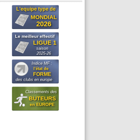
L'equipe type de
MONDIAL
2026
Le meilleur effectif
LIGUE 1
saison
2025-26
Indice MF :
l'état de
FORME
des clubs en europe
Classements des
BUTEURS
en EUROPE