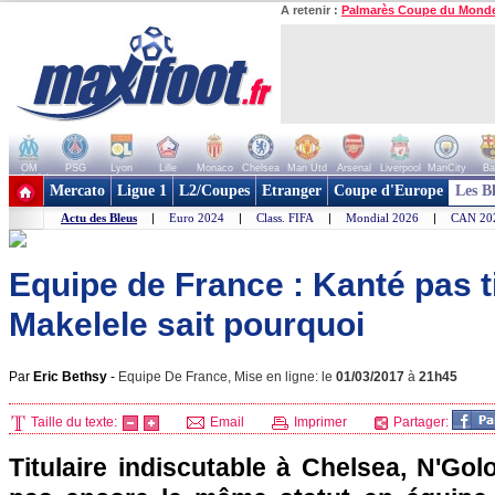
A retenir :
Palmarès Coupe du Mond
OM
PSG
Lyon
Lille
Monaco
Chelsea
Man Utd
Arsenal
Liverpool
ManCity
Ba
+ de clubs
Mercato
Ligue 1
L2/Coupes
Etranger
Coupe d'Europe
Les B
Actu des Bleus
|
Euro 2024
|
Class. FIFA
|
Mondial 2026
|
CAN 20
Equipe de France : Kanté pas ti
Makelele sait pourquoi
Par
Eric Bethsy
-
Equipe De France, Mise en ligne: le
01/03/2017
à
21h45
Taille du texte:
Email
Imprimer
Partager:
Titulaire indiscutable à Chelsea, N'Go