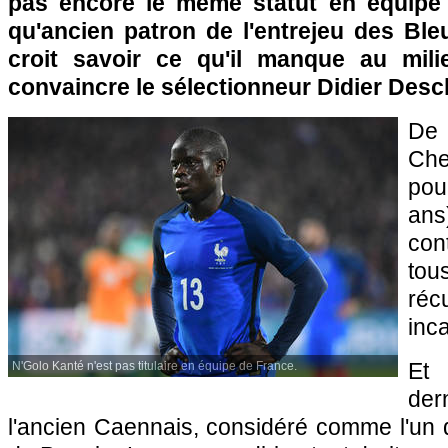
pas encore le même statut en équipe 
qu'ancien patron de l'entrejeu des Ble
croit savoir ce qu'il manque au mil
convaincre le sélectionneur Didier Des
De
Che
pou
ans)
con
to
ré
inca
Et
N'Golo Kanté n'est pas titulaire en équipe de France.
der
l'ancien Caennais, considéré comme l'un 