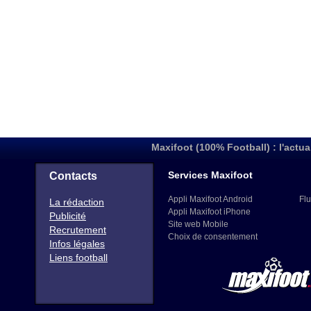
Maxifoot (100% Football) : l'actua
Services Maxifoot
Contacts
Appli Maxifoot Android
Flu
La rédaction
Appli Maxifoot iPhone
Publicité
Site web Mobile
Recrutement
Choix de consentement
Infos légales
Liens football